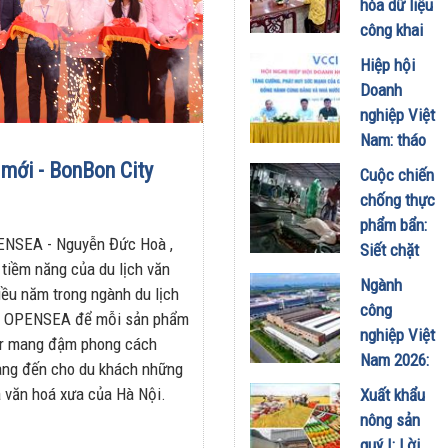
hóa dữ liệu
bộ, phóng
công khai
viên, CTV
người nộp
Hiệp hội
nhân 101
thuế: minh
Doanh
năm Ngày
bạch gắn
nghiệp Việt
Báo chí
với bảo vệ
Nam: tháo
Cách mạng
uy tín
gỡ "điểm
mới - BonBon City
Việt Nam
Cuộc chiến
doanh
nghẽn" để
19/06/2026
chống thực
nghiệp
trở thành
phẩm bẩn:
25/05/2026
bệ phóng
ENSEA - Nguyễn Đức Hoà ,
Siết chặt
cho kinh tế
 tiềm năng của du lịch văn
"gọng kìm"
Ngành
tư nhân
ều năm trong ngành du lịch
pháp lý sau
công
của OPENSEA để mỗi sản phẩm
25/05/2026
vụ 300 tấn
nghiệp Việt
ur mang đậm phong cách
thịt lợn
Nam 2026:
ang đến cho du khách những
bệnh
Bước
và văn hoá xưa của Hà Nội.
Xuất khẩu
02/04/2026
chuyển
nông sản
mình sang
quý I: Lời