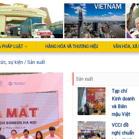
À PHÁP LUẬT
HÀNG HÓA VÀ THƯƠNG HIỆU
VĂN HÓA, XÃ 
tức, sự kiện
/ Sản xuất
Sản xuất
Tạp chí
Kinh doanh
và Biên
mậu Việt
Nam Tổ
VCCI đề
chức gặp
nghị chuẩn
mặt cán