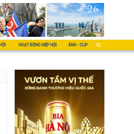
HỘI
HOẠT ĐỘNG HIỆP HỘI
ẢNH - CLIP