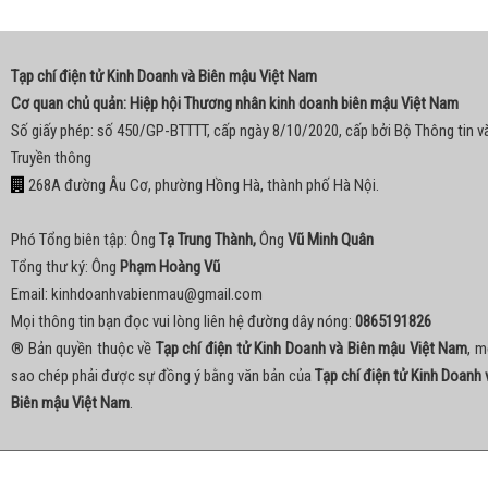
Tạp chí điện tử Kinh Doanh và Biên mậu Việt Nam
Cơ quan chủ quản: Hiệp hội Thương nhân kinh doanh biên mậu Việt Nam
Số giấy phép: số 450/GP-BTTTT, cấp ngày 8/10/2020, cấp bởi Bộ Thông tin v
Truyền thông
268A đường Âu Cơ, phường Hồng Hà, thành phố Hà Nội.
Phó Tổng biên tập: Ông
Tạ Trung Thành,
Ông
Vũ Minh Quân
Tổng thư ký: Ông
Phạm Hoàng Vũ
Email:
kinhdoanhvabienmau@gmail.com
Mọi thông tin bạn đọc vui lòng liên hệ đường dây nóng:
0865191826
® Bản quyền thuộc về
Tạp chí điện tử Kinh Doanh và Biên mậu Việt Nam
, m
sao chép phải được sự đồng ý bằng văn bản của
Tạp chí điện tử Kinh Doanh 
Biên mậu Việt Nam
.