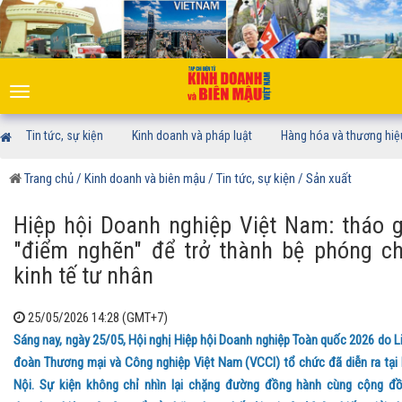
Toggle
navigation
Tin tức, sự kiện
Kinh doanh và pháp luật
Hàng hóa và thương hiệ
Trang chủ
/ Kinh doanh và biên mậu
/ Tin tức, sự kiện
/ Sản xuất
Hiệp hội Doanh nghiệp Việt Nam: tháo 
"điểm nghẽn" để trở thành bệ phóng c
kinh tế tư nhân
25/05/2026 14:28 (GMT+7)
Sáng nay, ngày 25/05, Hội nghị Hiệp hội Doanh nghiệp Toàn quốc 2026 do L
đoàn Thương mại và Công nghiệp Việt Nam (VCCI) tổ chức đã diễn ra tại
Nội. Sự kiện không chỉ nhìn lại chặng đường đồng hành cùng cộng đ