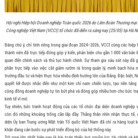
Hội nghị Hiệp hội Doanh nghiệp Toàn quốc 2026 do Liên đoàn Thương mại 
Công nghiệp Việt Nam (VCCI) tổ chức đã diễn ra sáng nay (25/05) tại Hà Nộ
Đáng chú ý, chỉ tính riêng trong giai đoạn 2024–2026, VCCI cùng các hiệp 
thành viên đã trực tiếp đóng góp ý kiến, phản biện cho gần 1.000 văn bản l
quan đến chính sách và thủ tục hành chính. Sự tham gia sâu sát này đã 
phần trực tiếp vào việc cắt giảm rườm rà trong quản lý, minh bạch hóa 
trường đầu tư và hiện thực hóa nhiều định hướng lớn của Đảng. Đặc biệt, N
quyết 68 được nhắc đến như một kim chỉ nam chiến lược, tạo nền tảng
cộng đồng doanh nghiệp tự tin bứt phá và đóng góp nhiều hơn cho bức tr
kinh tế vĩ mô.
Tuy nhiên, bức tranh hoạt động của các tổ chức đại diện doanh nghiệp 
còn đó những khoảng trống cần lấp đầy. Thẳng thắn nhìn nhận thực tế, 
diện Ủy ban Trung ương Mặt trận Tổ quốc Việt Nam đã chỉ ra hàng loạt 
khăn đang cản bước sự phát triển đồng bộ của hệ thống này.
Trở ngại lớn nhất hiện nay là bài toán thiếu hụt nguồn lực tài chính và k