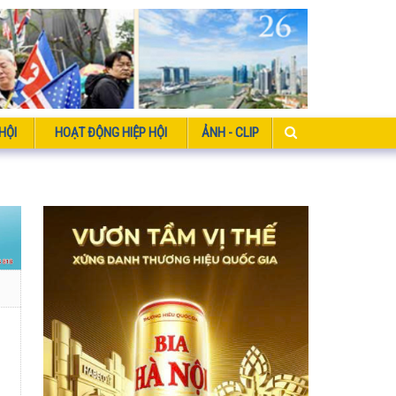
HỘI
HOẠT ĐỘNG HIỆP HỘI
ẢNH - CLIP