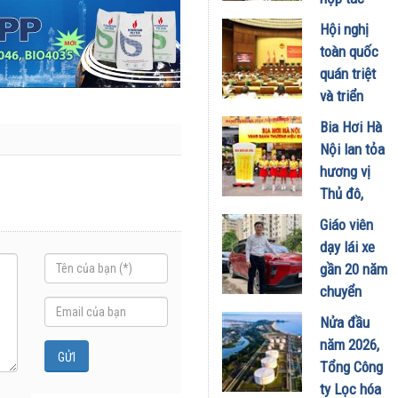
phát triển
Hội nghị
trung tâm
toàn quốc
công
quán triệt
nghiệp -
và triển
năng lượng
khai thực
Bia Hơi Hà
sinh thái
hiện Nghị
Nội lan tỏa
tại Vũng
quyết Hội
hương vị
Áng
nghị Trung
Thủ đô,
29/07/2026
ương 3
khuấy động
Giáo viên
29/07/2026
mùa hè tại
dạy lái xe
TP. Hồ Chí
gần 20 năm
Minh
chuyển
18/07/2026
sang dùng
Nửa đầu
Limo
năm 2026,
Green: Tôi
Tổng Công
đã hiểu vì
ty Lọc hóa