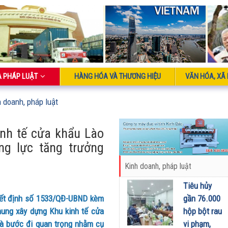
À PHÁP LUẬT
HÀNG HÓA VÀ THƯƠNG HIỆU
VĂN HÓA, XÃ 
h doanh, pháp luật
inh tế cửa khẩu Lào
g lực tăng trưởng
Kinh doanh, pháp luật
Tiêu hủy
gần 76.000
yết định số 1533/QĐ-UBND kèm
hộp bột rau
hung xây dựng Khu kinh tế cửa
vi phạm,
à bước đi quan trọng nhằm cụ