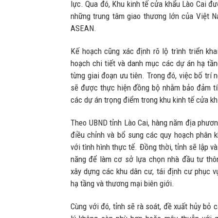
lực. Qua đó, Khu kinh tế cửa khẩu Lào Cai đư
những trung tâm giao thương lớn của Việt 
ASEAN.
Kế hoạch cũng xác định rõ lộ trình triển kh
hoạch chi tiết và danh mục các dự án hạ tầng
từng giai đoạn ưu tiên. Trong đó, việc bố trí
sẽ được thực hiện đồng bộ nhằm bảo đảm tính
các dự án trọng điểm trong khu kinh tế cửa kh
Theo UBND tỉnh Lào Cai, hàng năm địa phương
điều chỉnh và bổ sung các quy hoạch phân kh
với tình hình thực tế. Đồng thời, tỉnh sẽ lập 
năng để làm cơ sở lựa chọn nhà đầu tư thô
xây dựng các khu dân cư, tái định cư phục v
hạ tầng và thương mại biên giới.
Cùng với đó, tỉnh sẽ rà soát, đề xuất hủy bỏ