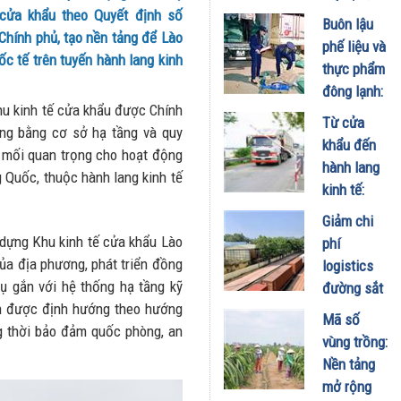
tăng cường
 cửa khẩu theo Quyết định số
Buôn lậu
bảo vệ
hính phủ, tạo nền tảng để Lào
phế liệu và
quyền lợi
ốc tế trên tuyến hành lang kinh
thực phẩm
người tiêu
đông lạnh:
dùng
khu kinh tế cửa khẩu được Chính
"Điểm
Từ cửa
29/07/2026
ng bằng cơ sở hạ tầng và quy
nghẽn" đối
khẩu đến
 mối quan trọng cho hoạt động
với phát
hành lang
 Quốc, thuộc hành lang kinh tế
triển
kinh tế:
thương mại
Động lực
Giảm chi
biên mậu
mới cho
 dựng Khu kinh tế cửa khẩu Lào
phí
bền vững
liên kết
của địa phương, phát triển đồng
logistics
27/06/2026
kinh tế Việt
vụ gắn với hệ thống hạ tầng kỹ
đường sắt
Nam -
iển được định hướng theo hướng
qua Lào
Mã số
Campuchia
ng thời bảo đảm quốc phòng, an
Cai: Cần
vùng trồng:
- Lào
sớm điều
Nền tảng
16/06/2026
chỉnh giá
mở rộng
cước liên