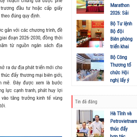
quy hoạch chung đã được phê
Tạp chí
Marathon
thứ 5 để
trương đầu tư hoặc cấp giấy
Doanh
2026: Sải
khuyến
 theo đúng quy định.
nghiệp và
bước qua
khích mọi
Bộ Tư lệnh
Đầu tư
miền Di
người trở
c gắn với các chương trình, đề
Bộ đội
01/08/2026
sản, lan
thành
i giai đoạn 2026-2030, đồng thời
Biên phòng
tỏa giá trị
phiên bản
năm từ nguồn ngân sách địa
triển khai
du lịch
tốt hơn của
phương
Bộ Công
xanh
chính mình
hướng,
Thương tổ
mở ra dư địa phát triển mới cho
31/07/2026
01/08/2026
nhiệm vụ
chức Hội
 thúc đẩy thương mại biên giới,
trọng tâm
nghị lấy ý
mạnh mẽ. Đây được xem là bước
tháng
kiến dự
g lực cạnh tranh, phát huy lợi
8/2026
thảo Nghị
 vào tăng trưởng kinh tế vùng
31/07/2026
Tin đã đăng
định về
tới.
kinh doanh
Hà Tĩnh và
xăng dầu
Petrovietnam
29/07/2026
thúc đẩy
hợp tác