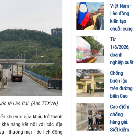
xuất khẩu
Việt Nam -
vận quốc
chính
Lào đồng
tế
ngạch trái
kiến tạo
12/06/2026
cây
chuỗi cung
05/06/2026
ứng 4 tỷ
Từ
USD
1/6/2026,
05/06/2026
doanh
nghiệp xuất
khẩu thực
Chống
phẩm sang
buôn lậu
Trung Quốc
trên đường
phải tuân
biên Cao
thủ quy
uốc tế Lào Cai. (Ảnh TTXVN)
Bằng :
Cao điểm
định mới
Những nỗ
chống
theo Lệnh
iển khu vực cửa khẩu trở thành
lực không
hàng giả:
280
 khả năng kết nối với các địa
ngừng nghỉ
Siết kiểm
vụ - thương mại - du lịch động
25/05/2026
của các