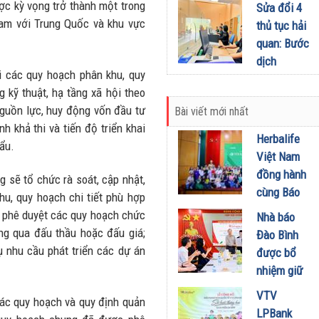
tra hàng
ợc kỳ vọng trở thành một trong
Sửa đổi 4
chiến sĩ
hóa xâm
Nam với Trung Quốc và khu vực
thủ tục hải
tuyến đầu
phạm sở
quan: Bước
14/05/2026
hữu trí tuệ
dịch
08/05/2026
ai các quy hoạch phân khu, quy
chuyển
 kỹ thuật, hạ tầng xã hội theo
sang quản
 nguồn lực, huy động vốn đầu tư
Bài viết mới nhất
lý dựa trên
 khả thi và tiến độ triển khai
dữ liệu và
Herbalife
ẩu.
tác động
Việt Nam
đến biên
đồng hành
 sẽ tổ chức rà soát, cập nhật,
mậu
cùng Báo
u, quy hoạch chi tiết phù hợp
20/04/2026
Sức khỏe
và phê duyệt các quy hoạch chức
Nhà báo
và Đời
ng qua đấu thầu hoặc đấu giá;
Đào Bình
sống tổ
ụ nhu cầu phát triển các dự án
được bổ
chức Cuộc
nhiệm giữ
thi “Tôi
chức Tổng
VTV
Khỏe Đẹp
 các quy hoạch và quy định quản
Biên tập
LPBank
Hơn” lần