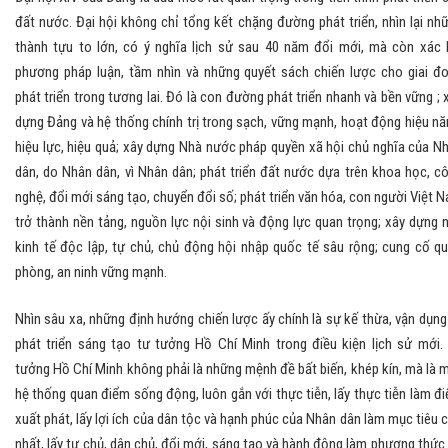
đất nước. Đại hội không chỉ tổng kết chặng đường phát triển, nhìn lại nh
thành tựu to lớn, có ý nghĩa lịch sử sau 40 năm đổi mới, mà còn xác 
phương pháp luận, tầm nhìn và những quyết sách chiến lược cho giai đ
phát triển trong tương lai. Đó là con đường phát triển nhanh và bền vững ; 
dựng Đảng và hệ thống chính trị trong sạch, vững mạnh, hoạt động hiệu nă
hiệu lực, hiệu quả; xây dựng Nhà nước pháp quyền xã hội chủ nghĩa của N
dân, do Nhân dân, vì Nhân dân; phát triển đất nước dựa trên khoa học, c
nghệ, đổi mới sáng tạo, chuyển đổi số; phát triển văn hóa, con người Việt 
trở thành nền tảng, nguồn lực nội sinh và động lực quan trọng; xây dựng 
kinh tế độc lập, tự chủ, chủ động hội nhập quốc tế sâu rộng; cung cố q
phòng, an ninh vững mạnh.
Nhìn sâu xa, những định hướng chiến lược ấy chính là sự kế thừa, vận dụng
phát triển sáng tạo tư tưởng Hồ Chí Minh trong điều kiện lịch sử mới.
tưởng Hồ Chí Minh không phải là những mệnh đề bất biến, khép kín, mà là 
hệ thống quan điểm sống động, luôn gắn với thực tiễn, lấy thực tiễn làm đ
xuất phát, lấy lợi ích của dân tộc và hạnh phúc của Nhân dân làm mục tiêu 
nhất, lấy tự chủ, dân chủ, đổi mới, sáng tạo và hành động làm phương thức