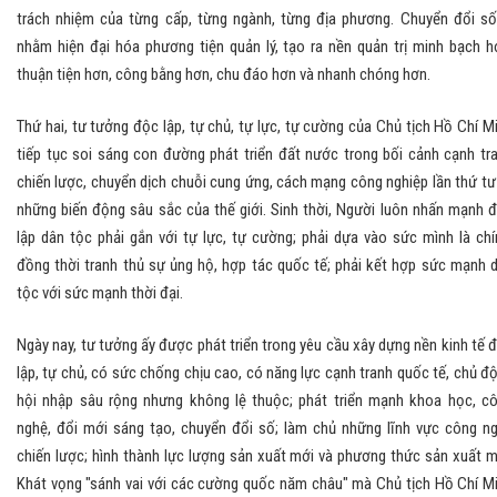
trách nhiệm của từng cấp, từng ngành, từng địa phương. Chuyển đổi số
nhằm hiện đại hóa phương tiện quản lý, tạo ra nền quản trị minh bạch h
thuận tiện hơn, công bằng hơn, chu đáo hơn và nhanh chóng hơn.
Thứ hai, tư tưởng độc lập, tự chủ, tự lực, tự cường của Chủ tịch Hồ Chí M
tiếp tục soi sáng con đường phát triển đất nước trong bối cảnh cạnh tr
chiến lược, chuyển dịch chuỗi cung ứng, cách mạng công nghiệp lần thứ tư
những biến động sâu sắc của thế giới. Sinh thời, Người luôn nhấn mạnh 
lập dân tộc phải gắn với tự lực, tự cường; phải dựa vào sức mình là chí
đồng thời tranh thủ sự ủng hộ, hợp tác quốc tế; phải kết hợp sức mạnh 
tộc với sức mạnh thời đại.
Ngày nay, tư tưởng ấy được phát triển trong yêu cầu xây dựng nền kinh tế 
lập, tự chủ, có sức chống chịu cao, có năng lực cạnh tranh quốc tế, chủ đ
hội nhập sâu rộng nhưng không lệ thuộc; phát triển mạnh khoa học, c
nghệ, đổi mới sáng tạo, chuyển đổi số; làm chủ những lĩnh vực công n
chiến lược; hình thành lực lượng sản xuất mới và phương thức sản xuất m
Khát vọng "sánh vai với các cường quốc năm châu" mà Chủ tịch Hồ Chí M