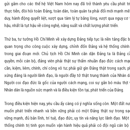
gửi gắm cho các thế hệ Việt Nam hôm nay đã trở thành yêu cầu phát tr
thực tiễn, đòi hỏi toàn Đảng, toàn dân, toàn quân ta phải đổi mới mạnh mẽ
duy, hành động quyết liệt, vượt qua tâm lý tự bằng lòng, vượt qua nguy cơ 
hậu, nhất là tụt hậu về công nghệ, năng suất và chất lượng phát triển.
Thứ ba, tư tưởng Hồ Chí Minh về xây dựng Đảng tiếp tục là nền tảng đặc b
quan trọng cho công cuộc xây dựng, chỉnh đốn Đảng và hệ thống chính 
trong giai đoạn mới. Chủ tịch Hồ Chí Minh căn dặn Đảng ta là Đảng 
quyền; mỗi cán bộ, đảng viên phải thật sự thấm nhuần đạo đức cách mạ
cần, kiệm, liêm, chính, chí công vô tư; phải giữ gìn Đảng thật trong sạch; p
xứng đáng là người lãnh đạo, là người đầy tớ thật trung thành của Nhân d
Người coi đạo đức là gốc của người cách mạng, coi sự gắn bó máu thịt 
Nhân dân là nguồn sức mạnh và là điều kiện tồn tại, phát triển của Đảng.
Trong điều kiện hiện nay, yêu cầu ấy càng có ý nghĩa sống còn. Một đất n
muốn phát triển nhanh và bền vững phải có một Đảng thật sự trong sạ
vững mạnh, đủ bản lĩnh, trí tuệ, đạo đức, uy tín và năng lực lãnh đạo. Một
thống chính trị tinh gọn muốn vận hành hiệu quả phải có đội ngũ cán bộ