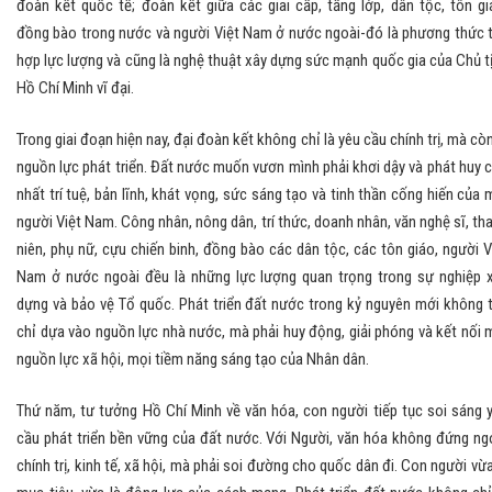
đoàn kết quốc tế; đoàn kết giữa các giai cấp, tầng lớp, dân tộc, tôn gi
đồng bào trong nước và người Việt Nam ở nước ngoài-đó là phương thức 
hợp lực lượng và cũng là nghệ thuật xây dựng sức mạnh quốc gia của Chủ t
Hồ Chí Minh vĩ đại.
Trong giai đoạn hiện nay, đại đoàn kết không chỉ là yêu cầu chính trị, mà còn
nguồn lực phát triển. Đất nước muốn vươn mình phải khơi dậy và phát huy 
nhất trí tuệ, bản lĩnh, khát vọng, sức sáng tạo và tinh thần cống hiến của 
người Việt Nam. Công nhân, nông dân, trí thức, doanh nhân, văn nghệ sĩ, th
niên, phụ nữ, cựu chiến binh, đồng bào các dân tộc, các tôn giáo, người V
Nam ở nước ngoài đều là những lực lượng quan trọng trong sự nghiệp 
dựng và bảo vệ Tổ quốc. Phát triển đất nước trong kỷ nguyên mới không 
chỉ dựa vào nguồn lực nhà nước, mà phải huy động, giải phóng và kết nối 
nguồn lực xã hội, mọi tiềm năng sáng tạo của Nhân dân.
Thứ năm, tư tưởng Hồ Chí Minh về văn hóa, con người tiếp tục soi sáng 
cầu phát triển bền vững của đất nước. Với Người, văn hóa không đứng ng
chính trị, kinh tế, xã hội, mà phải soi đường cho quốc dân đi. Con người vừa