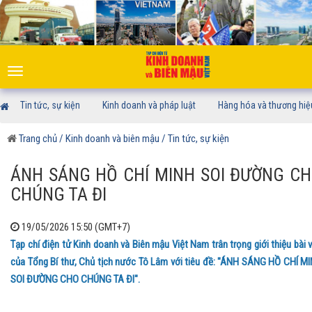
Toggle
navigation
Tin tức, sự kiện
Kinh doanh và pháp luật
Hàng hóa và thương hiệ
Trang chủ
/ Kinh doanh và biên mậu
/ Tin tức, sự kiện
ÁNH SÁNG HỒ CHÍ MINH SOI ĐƯỜNG C
CHÚNG TA ĐI
19/05/2026 15:50 (GMT+7)
Tạp chí điện tử Kinh doanh và Biên mậu Việt Nam trân trọng giới thiệu bài v
của Tổng Bí thư, Chủ tịch nước Tô Lâm với tiêu đề: "ÁNH SÁNG HỒ CHÍ M
SOI ĐƯỜNG CHO CHÚNG TA ĐI".