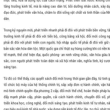
mục tiêu, vừa là động lực của cách mạng. Phát triển đất nước không chỉ
tăng trưởng kinh tế, mà là nâng cao dân trí, bồi dưỡng nhân cách, xây d
đạo đức, phát triển văn hóa, chăm lo đời sống vật chất và tinh thần của N
dân.
Trong kỷ nguyên mới, phát triển nhanh phải đi đôi với phát triển bền vững; t
trưởng kinh tế phải đi đôi với tiến bộ, công bằng xã hội; đổi mới công n
phải đi đôi với phát triển con người; hội nhập quốc tế phải đi đôi với giữ 
bản sắc văn hóa dân tộc. Một quốc gia chỉ thật sự hùng cường khi có nền k
tế mạnh, thể chế hiện đại, quốc phòng- an ninh vững chắc, văn hóa giàu 
sắc, con người phát triển toàn diện và xã hội nhân văn, nghĩa tình, kỷ cươ
sáng tạo.
Từ đó có thể thấy, các quyết sách đổi mới trong thời gian gần đây, từ tinh 
tổ chức bộ máy của hệ thống chính trị, sắp xếp đơn vị hành chính, vận h
mô hình chính quyền địa phương 2 cấp; đổi mới thể chế, hoàn thiện pháp lu
đẩy mạnh phân cấp, phân quyền, cải cách hành chính, chuyển đổi số; p
triển khoa học, công nghệ, đổi mới sáng tạo; phát triển kinh tế tư nhân, n
cao hiệu quả kinh tế nhà nước, xây dựng nền kinh tế độc lập, tự chủ; phát tr