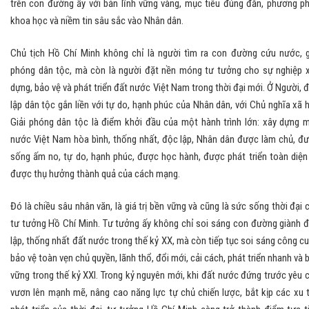
trên con đường ấy với bản lĩnh vững vàng, mục tiêu đúng đắn, phương p
khoa học và niềm tin sâu sắc vào Nhân dân.
Chủ tịch Hồ Chí Minh không chỉ là người tìm ra con đường cứu nước, g
phóng dân tộc, mà còn là người đặt nền móng tư tưởng cho sự nghiệp 
dựng, bảo vệ và phát triển đất nước Việt Nam trong thời đại mới. Ở Người, 
lập dân tộc gắn liền với tự do, hạnh phúc của Nhân dân, với Chủ nghĩa xã h
Giải phóng dân tộc là điểm khởi đầu của một hành trình lớn: xây dựng 
nước Việt Nam hòa bình, thống nhất, độc lập, Nhân dân được làm chủ, đ
sống ấm no, tự do, hạnh phúc, được học hành, được phát triển toàn diện
được thụ hưởng thành quả của cách mạng.
Đó là chiều sâu nhân văn, là giá trị bền vững và cũng là sức sống thời đại 
tư tưởng Hồ Chí Minh. Tư tưởng ấy không chỉ soi sáng con đường giành 
lập, thống nhất đất nước trong thế kỷ XX, mà còn tiếp tục soi sáng công c
bảo vệ toàn vẹn chủ quyền, lãnh thổ, đổi mới, cải cách, phát triển nhanh và 
vững trong thế kỷ XXI. Trong kỷ nguyên mới, khi đất nước đứng trước yêu 
vươn lên mạnh mẽ, nâng cao năng lực tự chủ chiến lược, bắt kịp các xu 