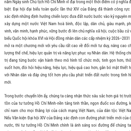
năm Ngày sinh Chủ tịch Hồ Chí Minh vĩ đại trong một thời điểm có ý nghĩa 
biệt. Đại hội đại biểu toàn quốc lần thứ XIV của Đảng đã thành công rực 
xác định những định hướng chiến lược đưa đất nước bước vào kỷ nguyên m
xây dựng một nước Việt Nam hoà bình, độc lập, dân chủ, giàu mạnh, p
vinh, văn minh, hạnh phúc, vững bước đi lên chủ nghĩa xã hội; cuộc bầu cử 
biểu Quốc hội khóa XVI và Hội đồng nhân dân các cấp nhiệm kỳ 2026–2031
mở ra một chương mới với yêu cầu rất cao về đổi mới tư duy, nâng cao c
lượng thể chế, hiệu lực quản trị và năng lực phục vụ Nhân dân. Hệ thống ch
trị đang từng bước vận hành theo mô hình tổ chức mới, tinh gọn hơn, th
suốt hơn, đòi hỏi hiệu năng, hiệu lực, hiệu quả cao hơn, gắn bó mật thiết 
với Nhân dân và đáp ứng tốt hơn yêu cầu phát triển đất nước trong tình h
mới.
Trong bước chuyển lớn ấy, chúng ta càng nhận thức sâu sắc hơn giá trị trư
tồn của tư tưởng Hồ Chí Minh-nền tảng tinh thần, ngọn đuốc soi đường, 
chỉ nam cho mọi thắng lợi của cách mạng Việt Nam, của dân tộc Việt N
Nếu Văn kiện Đại hội XIV của Đảng xác định con đường phát triển mới của 
nước, thì tư tưởng Hồ Chí Minh chính là ánh sáng soi đường để chúng ta