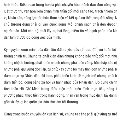
hình thức. Điều quan trọng hơn là phải chuyển hóa thành đạo đức công vụ,
luật thực thi, văn hóa liêm chính, tinh thần đổi mới sáng tạo, trách nhiệm p
vụ Nhân dân, năng lực tổ chức thực hiện và kết quả cụ thể trong đời sống. 
chủ trương đúng phải đi vào cuộc sống. Mỗi chính sách phải đến được 
người dân. Mỗi cán bộ phải lấy sự hài lòng, niềm tin và hạnh phúc của N
dân làm thước đo công việc của mình.
Kỷ nguyên vươn mình của dân tộc đặt ra yêu cầu rất cao đối với toàn bộ
thống chính trị. Chúng ta phải kiên định nhưng không bảo thủ; đổi mới nh
không chệch hướng; phát triển nhanh nhưng phải bền vững; hội nhập sâu r
nhưng phải giữ vững độc lập, tự chủ; xây dựng bộ máy tinh gọn nhưng phải 
đảm phục vụ Nhân dân tốt hơn; phát triển kinh tế mạnh mẽ nhưng phải 
đảm tiến bộ, công bằng xã hội và hạnh phúc của Nhân dân. Đó cũng chính
tinh thần Hồ Chí Minh trong điều kiện mới: kiên định mục tiêu, sáng 
phương pháp, thực tiễn trong hành động, nhân văn trong mục đích, lấy dân 
gốc và lấy lợi ích quốc gia-dân tộc làm tối thượng.
Càng trong bước chuyển lớn của lịch sử, chúng ta càng phải giữ vững tư tư