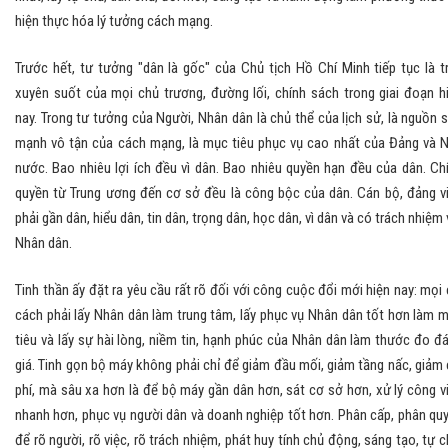
hiện thực hóa lý tưởng cách mạng.
Trước hết, tư tưởng "dân là gốc" của Chủ tịch Hồ Chí Minh tiếp tục là t
xuyên suốt của mọi chủ trương, đường lối, chính sách trong giai đoạn h
nay. Trong tư tưởng của Người, Nhân dân là chủ thể của lịch sử, là nguồn 
mạnh vô tận của cách mạng, là mục tiêu phục vụ cao nhất của Đảng và 
nước. Bao nhiêu lợi ích đều vì dân. Bao nhiêu quyền hạn đều của dân. Ch
quyền từ Trung ương đến cơ sở đều là công bộc của dân. Cán bộ, đảng v
phải gần dân, hiểu dân, tin dân, trọng dân, học dân, vì dân và có trách nhiệm 
Nhân dân.
Tinh thần ấy đặt ra yêu cầu rất rõ đối với công cuộc đổi mới hiện nay: mọi 
cách phải lấy Nhân dân làm trung tâm, lấy phục vụ Nhân dân tốt hơn làm 
tiêu và lấy sự hài lòng, niềm tin, hạnh phúc của Nhân dân làm thước đo đ
giá. Tinh gọn bộ máy không phải chỉ để giảm đầu mối, giảm tầng nấc, giảm 
phí, mà sâu xa hơn là để bộ máy gần dân hơn, sát cơ sở hơn, xử lý công v
nhanh hơn, phục vụ người dân và doanh nghiệp tốt hơn. Phân cấp, phân qu
để rõ người, rõ việc, rõ trách nhiệm, phát huy tính chủ động, sáng tạo, tự c