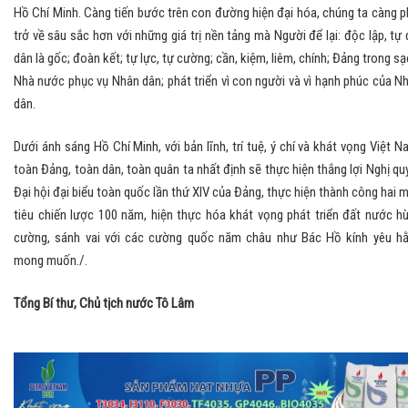
Hồ Chí Minh. Càng tiến bước trên con đường hiện đại hóa, chúng ta càng p
trở về sâu sắc hơn với những giá trị nền tảng mà Người để lại: độc lập, tự 
dân là gốc; đoàn kết; tự lực, tự cường; cần, kiệm, liêm, chính; Đảng trong sạ
Nhà nước phục vụ Nhân dân; phát triển vì con người và vì hạnh phúc của N
dân.
Dưới ánh sáng Hồ Chí Minh, với bản lĩnh, trí tuệ, ý chí và khát vọng Việt N
toàn Đảng, toàn dân, toàn quân ta nhất định sẽ thực hiện thắng lợi Nghị qu
Đại hội đại biểu toàn quốc lần thứ XIV của Đảng, thực hiện thành công hai 
tiêu chiến lược 100 năm, hiện thực hóa khát vọng phát triển đất nước h
cường, sánh vai với các cường quốc năm châu như Bác Hồ kính yêu h
mong muốn./.
Tổng Bí thư, Chủ tịch nước Tô Lâm