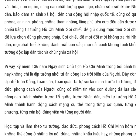
văn hóa, con người, nâng cao chất lượng giáo dục, chăm sóc sức khỏe N
dân, bảo đảm an sinh xã hội; đến chủ động hội nhập quốc tế, củng cố q
phòng, an ninh, phòng, chống tham nhũng, lãng phí, tiêu cực đều cần được 
chiếu bằng tư tưởng Hồ Chí Minh. Soi chiếu để giữ đúng mục tiêu. Soi ch
để lựa chọn đúng phương pháp. Soi chiếu để mọi đổi mới không xa rời N
dân, mọi phát triển không đánh mất bản sắc, mọi cải cách không tách khỏi
tưởng độc lập dân tộc và chủ nghĩa xã hội.
Vì vậy, kỷ niệm 136 năm Ngày sinh Chủ tịch Hồ Chí Minh trong bối cảnh h
nay không chỉ là dịp tưởng nhớ, tri ân công lao trời biển của Người. Đây còn
dịp để toàn Đảng, toàn dân, toàn quân ta tự soi lại mình trước tư tưởng, 
đức, phong cách của Người; củng cố niềm tin vào con đường đã lựa ch
nâng cao trách nhiệm trước Tổ quốc, trước Nhân dân; biến tư tưởng Hồ 
Minh thành hành động cách mạng cụ thể trong từng cơ quan, từng 
phương, từng cán bộ, đảng viên và từng người dân.
Học tập và làm theo tư tưởng, đạo đức, phong cách Hồ Chí Minh hôm 
không thể dừng ở những lời nói đúng, những khẩu hiệu hay, những phong t