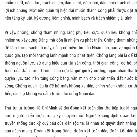
phẩm chất, năng lực, trách nhiệm, dám nghĩ, dám làm, dám chịu trách nhiệm
lợi ích chung. Một nền quản trị hiện đại muốn thành công phải được đặt t
nền tảng kỷ luật, kỷ cương, liêm chính, minh bạch và trách nhiệm giải trình.
Vì vậy, phòng, chống tham nhũng, lãng phí, tiêu cực, quan liêu không chỉ
nhiệm vụ xây dựng Đảng, mà còn là nhiệm vụ phát triển. Chống tham nhũng
để làm trong sạch bộ máy, củng cố niềm tin của Nhân dân, bảo vệ nguồn 
quốc gia, tạo môi trường lành mạnh cho phát triển. Chống lãng phí là để k
thông nguồn lực, sử dụng hiệu quả tài sản công, thời gian công, cơ hội p
triển của đất nước. Chống tiêu cực là giữ gìn kỷ cương, ngăn chặn tha 
quyền lực, tạo nền tảng công bằng, văn minh cho phát triển đất nước 
vững; Chống quan liêu là để bộ máy không xa dân, chính sách không xa t
tiễn, cán bộ không vô cảm trước đời sống Nhân dân.
Thứ tư, tư tưởng Hồ Chí Minh về đại đoàn kết toàn dân tộc tiếp tục là ng
sức mạnh chiến lược trong kỷ nguyên mới. Người khẳng định đoàn kết
truyền thống cực kỳ quý báu của dân tộc ta, là nhân tố quyết định thắng 
của cách mạng. Đoàn kết trong Đảng, đoàn kết toàn dân, đoàn kết dân t