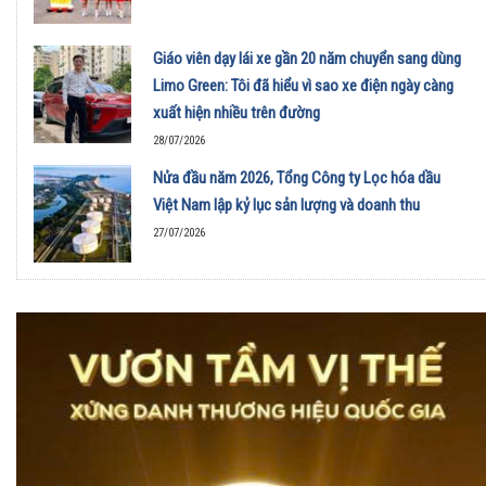
Giáo viên dạy lái xe gần 20 năm chuyển sang dùng
Limo Green: Tôi đã hiểu vì sao xe điện ngày càng
xuất hiện nhiều trên đường
28/07/2026
Nửa đầu năm 2026, Tổng Công ty Lọc hóa dầu
Việt Nam lập kỷ lục sản lượng và doanh thu
27/07/2026