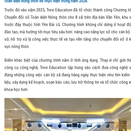
toàn diện nông thôn sẽ thực hiện trong năm 2026.
Trước đó vào năm 2025, Trevi Education đã tổ chức thành công Chương tr
Chuyển đổi số Toàn diện Nông thôn cho 8 xã trên địa bàn Văn Yên, khu 
trước đây thuộc tỉnh Yên Bái cũ. Chương trình không chỉ dừng ở hoạt đ
đào tạo, mà hướng tới mục tiêu sâu hơn: nâng cao năng lực số cho cán bộ
sở, hỗ trợ xử lý công việc thực tế và tạo nền tảng cho chuyển đổi số ở 
vực nông thôn.
Điểm khác biệt của chương trình nằm ở tính ứng dụng. Thay vì chỉ giới th
công cụ công nghệ, Trevi Education tập trung vào cách đưa công nghệ 
đúng những công việc cán bộ xã đang hằng ngày thực hiện như tìm kiếm 
liệu, xây dựng kế hoạch, soạn báo cáo, lưu trữ thông tin và tổ chức công v
khoa học hơn.