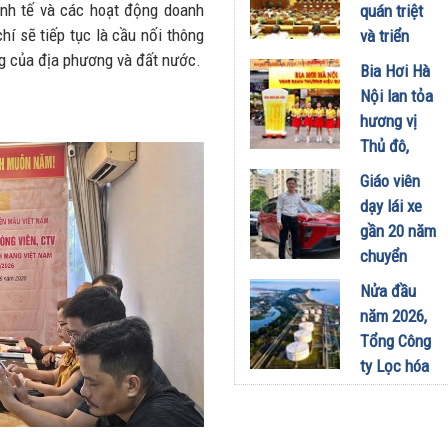
công
kinh tế và các hoạt động doanh
quán triệt
nghiệp -
hí sẽ tiếp tục là cầu nối thông
và triển
năng lượng
ng của địa phương và đất nước.
khai thực
Bia Hơi Hà
sinh thái
hiện Nghị
Nội lan tỏa
tại Vũng
quyết Hội
hương vị
Áng
nghị Trung
Thủ đô,
29/07/2026
ương 3
khuấy động
Giáo viên
29/07/2026
mùa hè tại
dạy lái xe
TP. Hồ Chí
gần 20 năm
Minh
chuyển
18/07/2026
sang dùng
Nửa đầu
Limo
năm 2026,
Green: Tôi
Tổng Công
đã hiểu vì
ty Lọc hóa
sao xe điện
dầu Việt
ngày càng
Nam lập kỷ
xuất hiện
lục sản