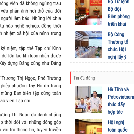
khích mọi
Bộ Tư lệnh
Đầu tư
hóng viên đã không ngừng trau
miền Di
người trở
Bộ đội
ể vừa phản ánh hơi thở của đời
01/08/2026
sản, lan
thành
Biên phòng
 người làm báo. Những lời chia
tỏa giá trị
phiên bản
triển khai
tự hào nghề nghiệp, đồng thời
du lịch
tốt hơn của
phương
h nhiệm xã hội của mình trong
Bộ Công
xanh
chính mình
hướng,
Thương tổ
31/07/2026
01/08/2026
nhiệm vụ
kỷ niệm, tập thể Tạp chí Kinh
chức Hội
trọng tâm
 dự lớn lao khi luôn nhận được
nghị lấy ý
tháng
 Xây dựng Đảng cũng như Đảng
kiến dự
8/2026
thảo Nghị
31/07/2026
Tin đã đăng
í Trương Thị Ngọc, Phó Trưởng
định về
ghiệp phường Tây Hồ đã trang
kinh doanh
Hà Tĩnh và
c mừng Ban biên tập cùng toàn
xăng dầu
Petrovietnam
tác viên Tạp chí.
29/07/2026
thúc đẩy
hợp tác
Trương Thị Ngọc đã dành những
phát triển
kịp thời đối với những đóng góp
Hội nghị
trung tâm
vai trò thông tin, tuyên truyền
toàn quốc