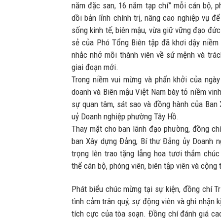
năm đặc san, 16 năm tạp chí” mỗi cán bộ, p
dồi bản lĩnh chính trị, nâng cao nghiệp vụ đ
sống kinh tế, biên mậu, vừa giữ vững đạo đức
sẻ của Phó Tổng Biên tập đã khơi dậy niềm 
nhắc nhở mỗi thành viên về sứ mệnh và trác
giai đoạn mới.
Trong niềm vui mừng và phấn khởi của ngày 
doanh và Biên mậu Việt Nam bày tỏ niềm vinh
sự quan tâm, sát sao và đồng hành của Ban
uỷ Doanh nghiệp phường Tây Hồ.
Thay mặt cho ban lãnh đạo phường, đồng ch
ban Xây dựng Đảng, Bí thư Đảng ủy Doanh n
trọng lên trao tặng lẵng hoa tươi thắm chú
thể cán bộ, phóng viên, biên tập viên và cộng 
Phát biểu chúc mừng tại sự kiện, đồng chí 
tình cảm trân quý, sự động viên và ghi nhận 
tích cực của tòa soạn. Đồng chí đánh giá cao 