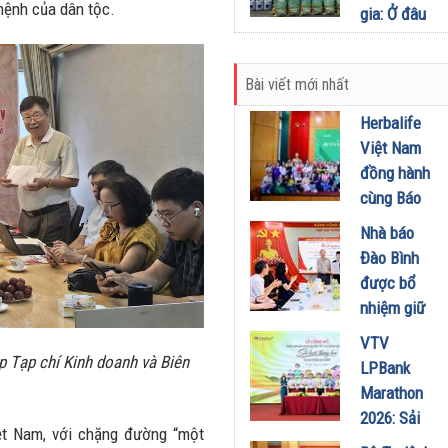
chuyển đổi
mệnh của dân tộc.
gia: Ở đâu
24/03/2026
xanh
có nông
17/03/2026
dân, ở đó
Bài viết mới nhất
có khuyến
nông
Herbalife
16/10/2025
Việt Nam
đồng hành
cùng Báo
Sức khỏe
Nhà báo
và Đời
Đào Bình
sống tổ
được bổ
chức Cuộc
nhiệm giữ
thi “Tôi
chức Tổng
VTV
Khỏe Đẹp
Biên tập
p Tạp chí Kinh doanh và Biên
LPBank
Hơn” lần
Tạp chí
Marathon
thứ 5 để
Doanh
2026: Sải
khuyến
nghiệp và
ệt Nam, với chặng đường “một
bước qua