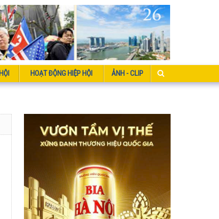
HỘI
HOẠT ĐỘNG HIỆP HỘI
ẢNH - CLIP