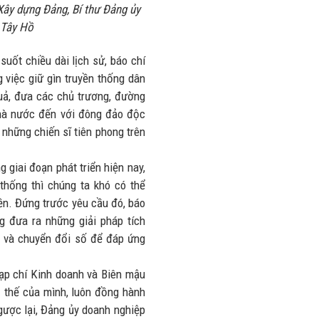
nhiều trên
ây dựng Đảng, Bí thư Đảng ủy
lượng và
đường
 Tây Hồ
doanh thu
28/07/2026
27/07/2026
uốt chiều dài lịch sử, báo chí
g việc giữ gìn truyền thống dân
quả, đưa các chủ trương, đường
Nhà nước đến với đông đảo độc
 những chiến sĩ tiên phong trên
 giai đoạn phát triển hiện nay,
thống thì chúng ta khó có thể
yền. Đứng trước yêu cầu đó, báo
g đưa ra những giải pháp tích
n và chuyển đổi số để đáp ứng
Tạp chí Kinh doanh và Biên mậu
ị thế của mình, luôn đồng hành
ược lại, Đảng ủy doanh nghiệp