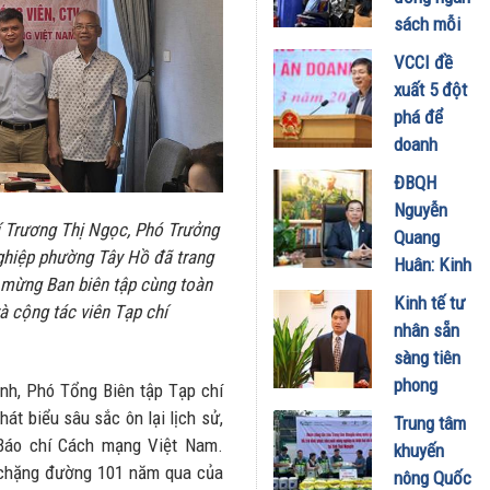
02/04/2026
giá" trên
sách mỗi
sàn thương
tháng để
VCCI đề
mại toàn
“hạ nhiệt”
xuất 5 đột
cầu?
thuế xăng
phá để
02/04/2026
dầu về 0%
doanh
27/03/2026
nghiệp
ĐBQH
đóng góp
Nguyễn
vào mục
í Trương Thị Ngọc, Phó Trưởng
Quang
tiêu phát
ghiệp phường Tây Hồ đã trang
Huân: Kinh
triển 2 con
c mừng Ban biên tập cùng toàn
tế tư nhân
Kinh tế tư
số
và cộng tác viên Tạp chí
phải là
nhân sẵn
27/03/2026
động lực
sàng tiên
chính cho
phong
nh, Phó Tổng Biên tập Tạp chí
chuyển đổi
trong đổi
át biểu sâu sắc ôn lại lịch sử,
Trung tâm
xanh và
mới sáng
 Báo chí Cách mạng Việt Nam.
khuyến
phát triển
tạo và
g chặng đường 101 năm qua của
nông Quốc
bền vững