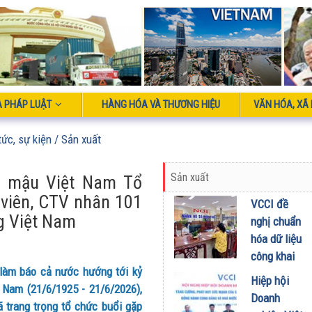
À PHÁP LUẬT
HÀNG HÓA VÀ THƯƠNG HIỆU
VĂN HÓA, XÃ 
tức, sự kiện
/ Sản xuất
Sản xuất
n mậu Việt Nam Tổ
 viên, CTV nhân 101
VCCI đề
g Việt Nam
nghị chuẩn
hóa dữ liệu
công khai
 làm báo cả nước hướng tới kỷ
người nộp
Hiệp hội
Nam (21/6/1925 - 21/6/2026),
thuế: minh
Doanh
 trang trọng tổ chức buổi gặp
bạch gắn