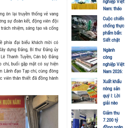
nghiệp Việt
với bảo vệ
Nam: tháo
uy tín
ùng ôn lại truyền thống vẻ vang
gỡ "điểm
Cuộc chiến
doanh
ờng sự đoàn kết, động viên đội
nghẽn" để
chống thực
nghiệp
n trách nhiệm, sáng tạo và cống
trở thành
phẩm bẩn:
25/05/2026
bệ phóng
Siết chặt
ề phía đại biểu khách mời có
cho kinh tế
"gọng kìm"
Xây dựng Đảng, Bí thư Đảng ủy
Ngành
tư nhân
pháp lý sau
 Lê Thanh Tuyền, Cán bộ Đảng
công
25/05/2026
vụ 300 tấn
 chí, buổi gặp mặt có sự hiện
nghiệp Việt
thịt lợn
an Lãnh đạo Tạp chí, cùng đông
Nam 2026:
bệnh
c viên thân thiết đã đồng hành
Bước
Xuất khẩu
02/04/2026
chuyển
nông sản
mình sang
quý I: Lời
phân khúc
giải nào
giá trị cao
cho nghịch
Giảm thu
và kỷ
lý "được
7.200 tỷ
nguyên số
mùa, mất
đồng ngân