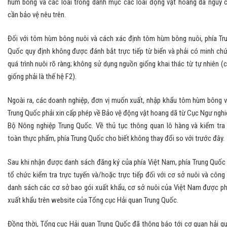
hùm bông và các loài trong danh mục các loài động vật hoang dã nguy 
cần bảo vệ nêu trên.
Đối với tôm hùm bông nuôi và cách xác định tôm hùm bông nuôi, phía Tr
Quốc quy định không được đánh bắt trực tiếp từ biển và phải có minh ch
quá trình nuôi rõ ràng; không sử dụng nguồn giống khai thác từ tự nhiên (
giống phải là thế hệ F2).
Ngoài ra, các doanh nghiệp, đơn vị muốn xuất, nhập khẩu tôm hùm bông 
Trung Quốc phải xin cấp phép về Bảo vệ động vật hoang dã từ Cục Ngư nghi
Bộ Nông nghiệp Trung Quốc. Về thủ tục thông quan lô hàng và kiểm tra
toàn thực phẩm, phía Trung Quốc cho biết không thay đổi so với trước đây.
Sau khi nhận được danh sách đăng ký của phía Việt Nam, phía Trung Quốc
tổ chức kiểm tra trực tuyến và/hoặc trực tiếp đối với cơ sở nuôi và công
danh sách các cơ sở bao gói xuất khẩu, cơ sở nuôi của Việt Nam được p
xuất khẩu trên website của Tổng cục Hải quan Trung Quốc.
Đồng thời, Tổng cục Hải quan Trung Quốc đã thông báo tới cơ quan hải q