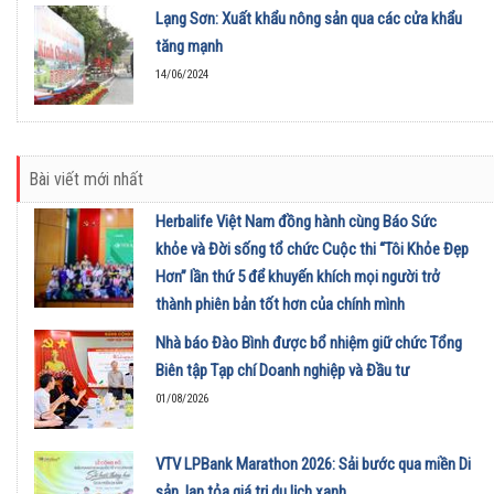
Lạng Sơn: Xuất khẩu nông sản qua các cửa khẩu
tăng mạnh
14/06/2024
Bài viết mới nhất
Herbalife Việt Nam đồng hành cùng Báo Sức
khỏe và Đời sống tổ chức Cuộc thi “Tôi Khỏe Đẹp
Hơn” lần thứ 5 để khuyến khích mọi người trở
thành phiên bản tốt hơn của chính mình
01/08/2026
Nhà báo Đào Bình được bổ nhiệm giữ chức Tổng
Biên tập Tạp chí Doanh nghiệp và Đầu tư
01/08/2026
VTV LPBank Marathon 2026: Sải bước qua miền Di
sản, lan tỏa giá trị du lịch xanh