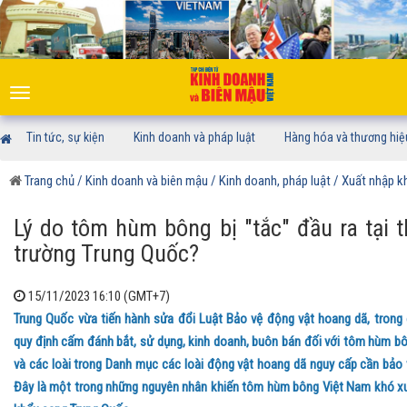
Toggle
navigation
Tin tức, sự kiện
Kinh doanh và pháp luật
Hàng hóa và thương hiệ
Trang chủ
/ Kinh doanh và biên mậu
/ Kinh doanh, pháp luật
/ Xuất nhập k
Lý do tôm hùm bông bị "tắc" đầu ra tại t
trường Trung Quốc?
15/11/2023 16:10 (GMT+7)
Trung Quốc vừa tiến hành sửa đổi Luật Bảo vệ động vật hoang dã, trong
quy định cấm đánh bắt, sử dụng, kinh doanh, buôn bán đối với tôm hùm b
và các loài trong Danh mục các loài động vật hoang dã nguy cấp cần bảo 
Đây là một trong những nguyên nhân khiến tôm hùm bông Việt Nam khó x