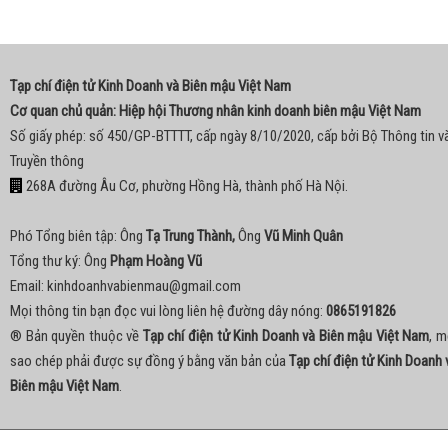
Tạp chí điện tử Kinh Doanh và Biên mậu Việt Nam
Cơ quan chủ quản: Hiệp hội Thương nhân kinh doanh biên mậu Việt Nam
Số giấy phép: số 450/GP-BTTTT, cấp ngày 8/10/2020, cấp bởi Bộ Thông tin v
Truyền thông
268A đường Âu Cơ, phường Hồng Hà, thành phố Hà Nội.
Phó Tổng biên tập: Ông
Tạ Trung Thành,
Ông
Vũ Minh Quân
Tổng thư ký: Ông
Phạm Hoàng Vũ
Email:
kinhdoanhvabienmau@gmail.com
Mọi thông tin bạn đọc vui lòng liên hệ đường dây nóng:
0865191826
® Bản quyền thuộc về
Tạp chí điện tử Kinh Doanh và Biên mậu Việt Nam
, m
sao chép phải được sự đồng ý bằng văn bản của
Tạp chí điện tử Kinh Doanh 
Biên mậu Việt Nam
.