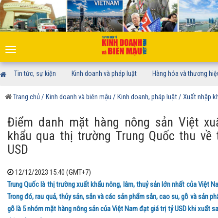
Toggle
navigation
Tin tức, sự kiện
Kinh doanh và pháp luật
Hàng hóa và thương hiệ
Trang chủ
/ Kinh doanh và biên mậu
/ Kinh doanh, pháp luật
/ Xuất nhập k
Điểm danh mặt hàng nông sản Việt xu
khẩu qua thị trường Trung Quốc thu về 
USD
12/12/2023 15:40 (GMT+7)
Trung Quốc là thị trường xuất khẩu nông, lâm, thuỷ sản lớn nhất của Việt N
Trong đó, rau quả, thủy sản, sắn và các sản phẩm sắn, cao su, gỗ và sản p
gỗ là 5 nhóm mặt hàng nông sản của Việt Nam đạt giá trị tỷ USD khi xuất s