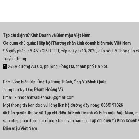
Tạp chí điện tử Kinh Doanh và Biên mậu Việt Nam
Cơ quan chủ quản: Hiệp hội Thương nhân kinh doanh biên mậu Việt Nam
Số giấy phép: số 450/GP-BTTTT, cấp ngày 8/10/2020, cấp bởi Bộ Thông tin v
Truyền thông
268A đường Âu Cơ, phường Hồng Hà, thành phố Hà Nội.
Phó Tổng biên tập: Ông
Tạ Trung Thành,
Ông
Vũ Minh Quân
Tổng thư ký: Ông
Phạm Hoàng Vũ
Email:
kinhdoanhvabienmau@gmail.com
Mọi thông tin bạn đọc vui lòng liên hệ đường dây nóng:
0865191826
® Bản quyền thuộc về
Tạp chí điện tử Kinh Doanh và Biên mậu Việt Nam
, m
sao chép phải được sự đồng ý bằng văn bản của
Tạp chí điện tử Kinh Doanh 
Biên mậu Việt Nam
.