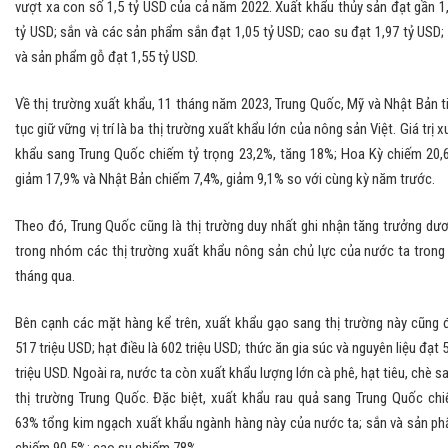
vượt xa con số 1,5 tỷ USD của cả năm 2022. Xuất khẩu thủy sản đạt gần 1
tỷ USD; sắn và các sản phẩm sắn đạt 1,05 tỷ USD; cao su đạt 1,97 tỷ USD;
và sản phẩm gỗ đạt 1,55 tỷ USD.
Về thị trường xuất khẩu, 11 tháng năm 2023, Trung Quốc, Mỹ và Nhật Bản t
tục giữ vững vị trí là ba thị trường xuất khẩu lớn của nông sản Việt. Giá trị x
khẩu sang Trung Quốc chiếm tỷ trọng 23,2%, tăng 18%; Hoa Kỳ chiếm 20,
giảm 17,9% và Nhật Bản chiếm 7,4%, giảm 9,1% so với cùng kỳ năm trước.
Theo đó, Trung Quốc cũng là thị trường duy nhất ghi nhận tăng trưởng dư
trong nhóm các thị trường xuất khẩu nông sản chủ lực của nước ta trong
tháng qua.
Bên cạnh các mặt hàng kể trên, xuất khẩu gạo sang thị trường này cũng 
517 triệu USD; hạt điều là 602 triệu USD; thức ăn gia súc và nguyên liệu đạt 
triệu USD. Ngoài ra, nước ta còn xuất khẩu lượng lớn cà phê, hạt tiêu, chè s
thị trường Trung Quốc. Đặc biệt, xuất khẩu rau quả sang Trung Quốc ch
63% tổng kim ngạch xuất khẩu ngành hàng này của nước ta; sắn và sản p