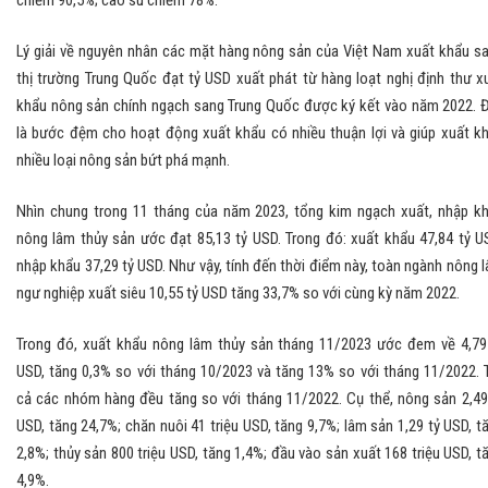
chiếm 90,5%; cao su chiếm 78%.
Lý giải về nguyên nhân các mặt hàng nông sản của Việt Nam xuất khẩu s
thị trường Trung Quốc đạt tỷ USD xuất phát từ hàng loạt nghị định thư x
khẩu nông sản chính ngạch sang Trung Quốc được ký kết vào năm 2022. 
là bước đệm cho hoạt động xuất khẩu có nhiều thuận lợi và giúp xuất k
nhiều loại nông sản bứt phá mạnh.
Nhìn chung trong 11 tháng của năm 2023, tổng kim ngạch xuất, nhập k
nông lâm thủy sản ước đạt 85,13 tỷ USD. Trong đó: xuất khẩu 47,84 tỷ U
nhập khẩu 37,29 tỷ USD. Như vậy, tính đến thời điểm này, toàn ngành nông 
ngư nghiệp xuất siêu 10,55 tỷ USD tăng 33,7% so với cùng kỳ năm 2022.
Trong đó, xuất khẩu nông lâm thủy sản tháng 11/2023 ước đem về 4,79
USD, tăng 0,3% so với tháng 10/2023 và tăng 13% so với tháng 11/2022. 
cả các nhóm hàng đều tăng so với tháng 11/2022. Cụ thể, nông sản 2,49
USD, tăng 24,7%; chăn nuôi 41 triệu USD, tăng 9,7%; lâm sản 1,29 tỷ USD, t
2,8%; thủy sản 800 triệu USD, tăng 1,4%; đầu vào sản xuất 168 triệu USD, t
4,9%.