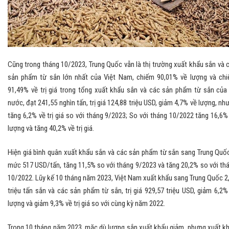
Cũng trong tháng 10/2023, Trung Quốc vẫn là thị trường xuất khẩu sắn và 
sản phẩm từ sắn lớn nhất của Việt Nam, chiếm 90,01% về lượng và ch
91,49% về trị giá trong tổng xuất khẩu sắn và các sản phẩm từ sắn của
nước, đạt 241,55 nghìn tấn, trị giá 124,88 triệu USD, giảm 4,7% về lượng, nh
tăng 6,2% về trị giá so với tháng 9/2023; So với tháng 10/2022 tăng 16,6%
lượng và tăng 40,2% về trị giá.
Hiện giá bình quân xuất khẩu sắn và các sản phẩm từ sắn sang Trung Quố
mức 517 USD/tấn, tăng 11,5% so với tháng 9/2023 và tăng 20,2% so với th
10/2022. Lũy kế 10 tháng năm 2023, Việt Nam xuất khẩu sang Trung Quốc 2
triệu tấn sắn và các sản phẩm từ sắn, trị giá 929,57 triệu USD, giảm 6,2%
lượng và giảm 9,3% về trị giá so với cùng kỳ năm 2022.
Trong 10 tháng năm 2023, mặc dù lượng sắn xuất khẩu giảm, nhưng xuất k