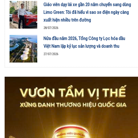
Giáo viên dạy lái xe gần 20 năm chuyển sang dùng
Limo Green: Tôi đã hiểu vì sao xe điện ngày càng
xuất hiện nhiều trên đường
28/07/2026
Nửa đầu năm 2026, Tổng Công ty Lọc hóa dầu
Việt Nam lập kỷ lục sản lượng và doanh thu
27/07/2026