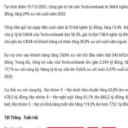
Tại thời điểm 31/12/2021, tổng giá trị tài sản Techcombank là 568,8 nghìn
đồng, tăng 29% so với cuối năm 2020.
Tổng tiền gửi tại ngày đến cuối năm là 314,8 nghìn tỷ đồng, tăng 13,4%. Đ
chú ý, tỷ lệ CASA của Techcombank đạt 50,5%, giá trị đạt 158,9 nghìn tỷ đồ
chủ yếu do CASA từ khách hàng cá nhân tăng 30,8% so với cuối năm ngoái.
Dư nợ cho vay khách hàng tăng 24,8% so với hồi đầu năm đạt 343.605,6
đồng. Trong đó, tổng nợ xấu của Techcombank lên gần 2.294 tỷ đồng, t
77,1% so với cùng kỳ. Nâng tỷ lệ nợ xấu lên 0,66% so với mức 0,47% cuối 
2020.
Cụ thể, so với cùng kỳ, Nợ nhóm 3 – Nợ dưới tiêu chuẩn tăng 62,8% lên 
678,5 tỷ đồng; Nợ nhóm 4 – Nợ nghi ngờ tăng 61,1% lên 860,2 tỷ đồng; 
biệt, Nợ nhóm 5 – Nợ có khả năng mất vốn tăng 119,3% lên hơn 775,1 tỷ đồ
Tất Thắng - Tuấn Hải