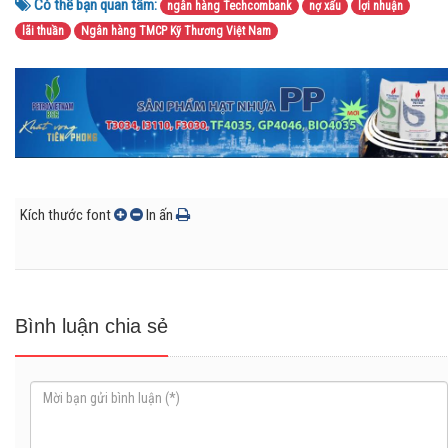
Có thể bạn quan tâm:
ngân hàng Techcombank
nợ xấu
lợi nhuận
lãi thuần
Ngân hàng TMCP Kỹ Thương Việt Nam
Kích thước font
In ấn
Bình luận chia sẻ