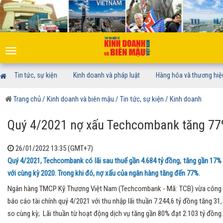
Toggle
navigation
Tin tức, sự kiện
Kinh doanh và pháp luật
Hàng hóa và thương hiệ
Trang chủ
/ Kinh doanh và biên mậu
/ Tin tức, sự kiện
/ Kinh doanh
Quý 4/2021 nợ xấu Techcombank tăng 7
26/01/2022 13:35 (GMT+7)
Quý 4/2021, Techcombank có lãi sau thuế gần 4.684 tỷ đồng, tăng gần 17%
với cùng kỳ 2020. Trong khi đó, nợ xấu của ngân hàng tăng đến 77%.
Ngân hàng TMCP Kỹ Thương Việt Nam (Techcombank - Mã: TCB) vừa công
báo cáo tài chính quý 4/2021 với thu nhập lãi thuần 7.244,6 tỷ đồng tăng 31
so cùng kỳ; Lãi thuần từ hoạt động dịch vụ tăng gần 80% đạt 2.103 tỷ đồng.