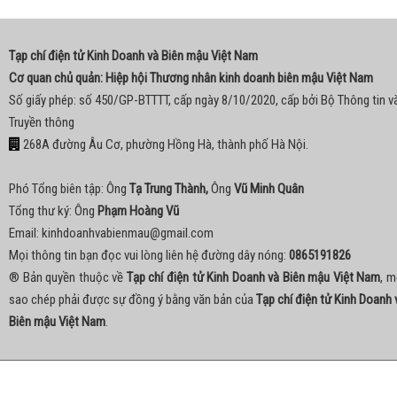
Tạp chí điện tử Kinh Doanh và Biên mậu Việt Nam
Cơ quan chủ quản: Hiệp hội Thương nhân kinh doanh biên mậu Việt Nam
Số giấy phép: số 450/GP-BTTTT, cấp ngày 8/10/2020, cấp bởi Bộ Thông tin v
Truyền thông
268A đường Âu Cơ, phường Hồng Hà, thành phố Hà Nội.
Phó Tổng biên tập: Ông
Tạ Trung Thành,
Ông
Vũ Minh Quân
Tổng thư ký: Ông
Phạm Hoàng Vũ
Email:
kinhdoanhvabienmau@gmail.com
Mọi thông tin bạn đọc vui lòng liên hệ đường dây nóng:
0865191826
® Bản quyền thuộc về
Tạp chí điện tử Kinh Doanh và Biên mậu Việt Nam
, m
sao chép phải được sự đồng ý bằng văn bản của
Tạp chí điện tử Kinh Doanh 
Biên mậu Việt Nam
.