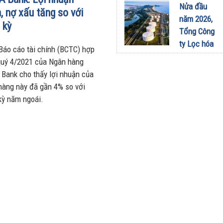
sang dùng
Nửa đầu
, nợ xấu tăng so với
Limo
năm 2026,
 kỳ
Green: Tôi
Tổng Công
đã hiểu vì
ty Lọc hóa
Báo cáo tài chính (BCTC) hợp
sao xe điện
dầu Việt
quý 4/2021 của Ngân hàng
ngày càng
Nam lập kỷ
 Bank cho thấy lợi nhuận của
xuất hiện
lục sản
hàng này đã gần 4% so với
nhiều trên
lượng và
kỳ năm ngoái.
đường
doanh thu
28/07/2026
27/07/2026