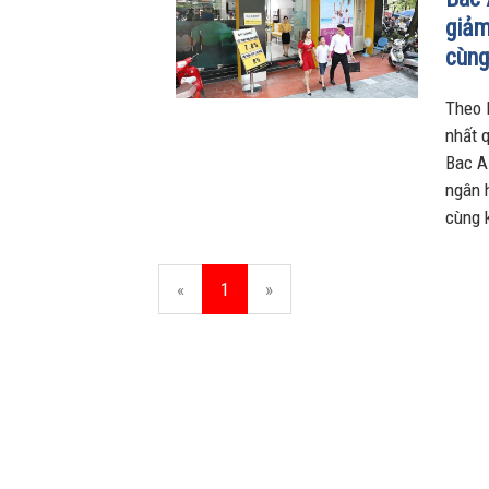
giảm
cùng
Theo 
nhất 
Bac A
ngân 
cùng 
«
1
»