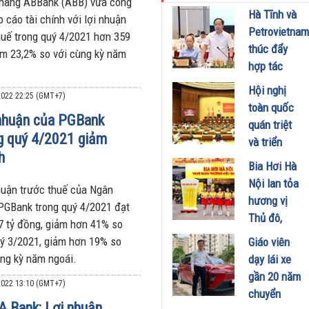
hàng ABBank (ABB) vừa công
kinh doanh
Hà Tĩnh và
 cáo tài chính với lợi nhuận
xăng dầu
Petrovietnam
huế trong quý 4/2021 hơn 359
29/07/2026
thúc đẩy
iảm 23,2% so với cùng kỳ năm
hợp tác
phát triển
Hội nghị
022 22:25 (GMT+7)
trung tâm
toàn quốc
công
nhuận của PGBank
quán triệt
nghiệp -
g quý 4/2021 giảm
và triển
năng lượng
h
khai thực
Bia Hơi Hà
sinh thái
hiện Nghị
Nội lan tỏa
tại Vũng
huận trước thuế của Ngân
quyết Hội
hương vị
Áng
PGBank trong quý 4/2021 đạt
nghị Trung
Thủ đô,
7 tỷ đồng, giảm hơn 41% so
29/07/2026
ương 3
khuấy động
uý 3/2021, giảm hơn 19% so
Giáo viên
29/07/2026
mùa hè tại
ùng kỳ năm ngoái.
dạy lái xe
TP. Hồ Chí
gần 20 năm
022 13:10 (GMT+7)
Minh
chuyển
A Bank: Lợi nhuận
18/07/2026