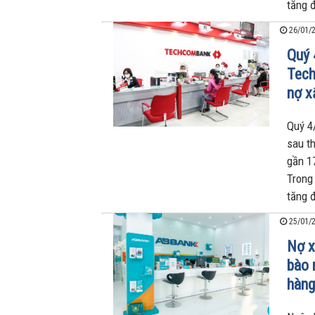
tăng 
26/01/2
Quý 
Tech
nợ x
Quý 4
sau t
gần 1
Trong
tăng 
25/01/2
Nợ x
bào 
hàn