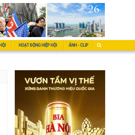
HỘI
HOẠT ĐỘNG HIỆP HỘI
ẢNH - CLIP