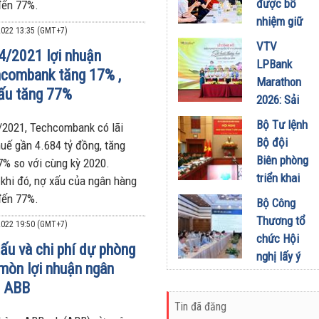
được bổ
đến 77%.
chức Cuộc
nhiệm giữ
thi “Tôi
022 13:35 (GMT+7)
chức Tổng
VTV
Khỏe Đẹp
4/2021 lợi nhuận
Biên tập
LPBank
Hơn” lần
combank tăng 17% ,
Tạp chí
Marathon
thứ 5 để
ấu tăng 77%
Doanh
2026: Sải
khuyến
nghiệp và
bước qua
khích mọi
Bộ Tư lệnh
/2021, Techcombank có lãi
Đầu tư
miền Di
người trở
Bộ đội
huế gần 4.684 tỷ đồng, tăng
01/08/2026
sản, lan
thành
Biên phòng
7% so với cùng kỳ 2020.
tỏa giá trị
phiên bản
triển khai
 khi đó, nợ xấu của ngân hàng
du lịch
tốt hơn của
phương
đến 77%.
Bộ Công
xanh
chính mình
hướng,
Thương tổ
022 19:50 (GMT+7)
31/07/2026
01/08/2026
nhiệm vụ
chức Hội
ấu và chi phí dự phòng
trọng tâm
nghị lấy ý
mòn lợi nhuận ngân
tháng
kiến dự
8/2026
g ABB
thảo Nghị
31/07/2026
Tin đã đăng
định về