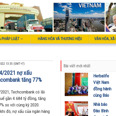
À PHÁP LUẬT
HÀNG HÓA VÀ THƯƠNG HIỆU
VĂN HÓA, XÃ 
022 13:35 (GMT+7)
Bài viết mới nhất
4/2021 nợ xấu
Herbalife
hcombank tăng 77%
Việt Nam
đồng hành
/2021, Techcombank có lãi
cùng Báo
huế gần 4.684 tỷ đồng, tăng
Sức khỏe
Nhà báo
7% so với cùng kỳ 2020.
và Đời
Đào Bình
 khi đó, nợ xấu của ngân hàng
sống tổ