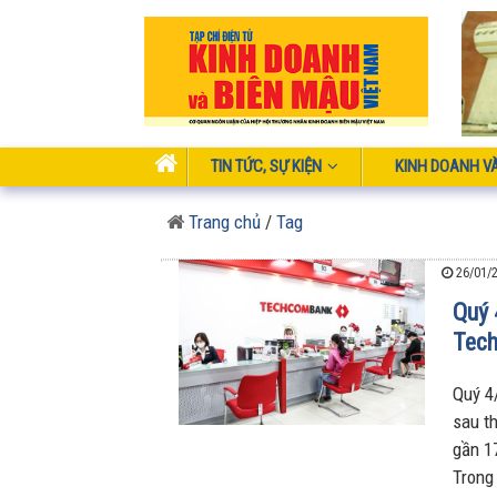
TIN TỨC, SỰ KIỆN
KINH DOANH V
Trang chủ
/
Tag
26/01/2
Quý 
Tec
Quý 4
sau t
gần 1
Trong