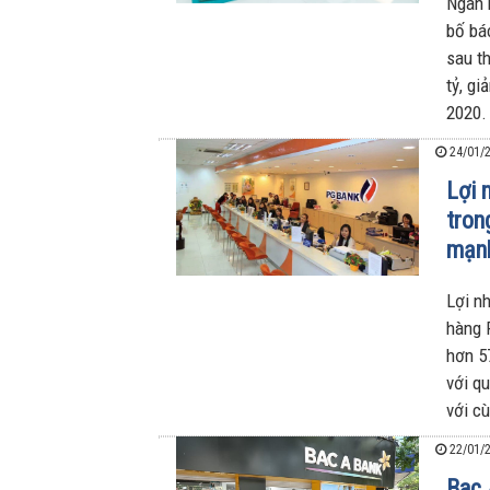
Ngân 
bố báo
sau t
tỷ, g
2020.
24/01/2
Lợi 
tron
mạn
Lợi n
hàng 
hơn 5
với q
với c
22/01/2
Bac 