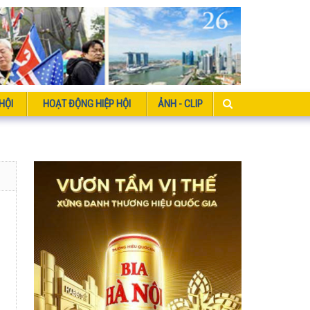
HỘI
HOẠT ĐỘNG HIỆP HỘI
ẢNH - CLIP