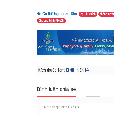
Có thể bạn quan tâm:
bộ Tài Chính
thông tư v
Chương trình KH&CN
Kích thước font
In ấn
Bình luận chia sẻ