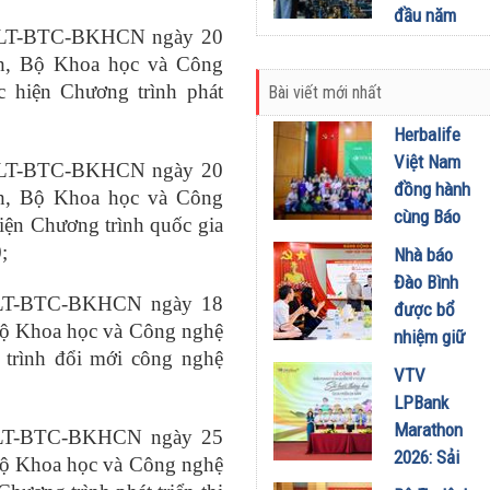
29/08/2024
đầu năm
/TTLT-BTC-BKHCN ngày 20
2024 trong
nh, Bộ Khoa học và Công
sản xuất
c hiện Chương trình phát
Bài viết mới nhất
công
;
nghiệp có
Herbalife
nhiều khả
Việt Nam
/TTLT-BTC-BKHCN ngày 20
quan.
đồng hành
nh, Bộ Khoa học và Công
11/05/2024
cùng Báo
hiện Chương trình quốc gia
Sức khỏe
;
Nhà báo
và Đời
Đào Bình
sống tổ
/TTLT-BTC-BKHCN ngày 18
được bổ
chức Cuộc
Bộ Khoa học và Công nghệ
nhiệm giữ
thi “Tôi
 trình đổi mới công nghệ
chức Tổng
VTV
Khỏe Đẹp
Biên tập
LPBank
Hơn” lần
Tạp chí
Marathon
thứ 5 để
/TTLT-BTC-BKHCN ngày 25
Doanh
2026: Sải
khuyến
Bộ Khoa học và Công nghệ
nghiệp và
bước qua