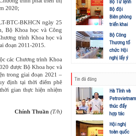
khích mọi
Chương trình phát triển thị
Bộ Tư lệnh
Đầu tư
miền Di
người trở
ăm 2020;
Bộ đội
01/08/2026
sản, lan
thành
Biên phòng
tỏa giá trị
/TTLT-BTC-BKHCN ngày 25
phiên bản
triển khai
du lịch
nh, Bộ Khoa học và Công
tốt hơn của
phương
Bộ Công
xanh
 Chương trình Khoa học và
chính mình
hướng,
Thương tổ
ai đoạn 2011-2015.
31/07/2026
01/08/2026
nhiệm vụ
chức Hội
trọng tâm
nghị lấy ý
uộc các Chương trình Khoa
tháng
kiến dự
2020 được Bộ Khoa học và
8/2026
thảo Nghị
ện trong giai đoạn 2021 –
31/07/2026
Tin đã đăng
định về
uy định tại thời điểm phê
kinh doanh
thời gian thực hiện nhiệm
Hà Tĩnh và
xăng dầu
Petrovietnam
29/07/2026
thúc đẩy
Chính Thuần
(T/h)
hợp tác
phát triển
Hội nghị
trung tâm
toàn quốc