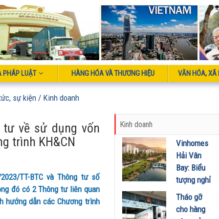
À PHÁP LUẬT
HÀNG HÓA VÀ THƯƠNG HIỆU
VĂN HÓA, XÃ 
tức, sự kiện
/ Kinh doanh
Kinh doanh
g tư về sử dụng vốn
ng trình KH&CN
Vinhomes
Hải Vân
Bay: Biểu
/2023/TT-BTC và Thông tư số
tượng nghỉ
ong đó có 2 Thông tư liên quan
dưỡng mới
Tháo gỡ
ch hướng dẫn các Chương trình
đón đầu xu
cho hàng
hướng