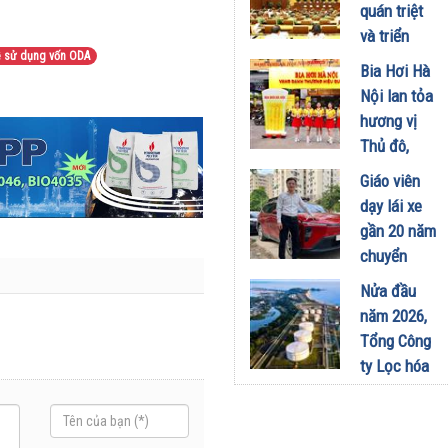
công
quán triệt
nghiệp -
và triển
năng lượng
ề sử dụng vốn ODA
khai thực
Bia Hơi Hà
sinh thái
hiện Nghị
Nội lan tỏa
tại Vũng
quyết Hội
hương vị
Áng
nghị Trung
Thủ đô,
29/07/2026
ương 3
khuấy động
Giáo viên
29/07/2026
mùa hè tại
dạy lái xe
TP. Hồ Chí
gần 20 năm
Minh
chuyển
18/07/2026
sang dùng
Nửa đầu
Limo
năm 2026,
Green: Tôi
Tổng Công
đã hiểu vì
ty Lọc hóa
sao xe điện
dầu Việt
ngày càng
Nam lập kỷ
xuất hiện
lục sản