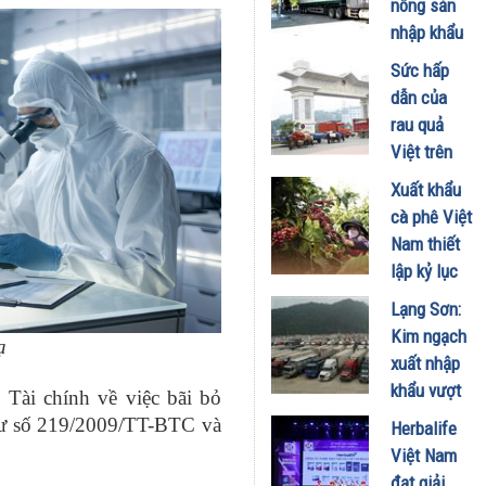
nông sản
Retreat
nhập khẩu
Metropolis
vào Việt
Sức hấp
trên toàn
Nam do
dẫn của
cầu
vướng Nghị
rau quả
16/03/2026
định 46
Việt trên
01/02/2026
thị trường
Xuất khẩu
tỉ dân
cà phê Việt
19/11/2025
Nam thiết
lập kỷ lục
mới về kim
Lạng Sơn:
ngạch xuất
Kim ngạch
ạ
khẩu
xuất nhập
04/07/2025
khẩu vượt
Tài chính về việc bãi bỏ
17,8 tỷ USD
tư số 219/2009/TT-BTC và
Herbalife
trong quý
Việt Nam
I/2025,
đạt giải