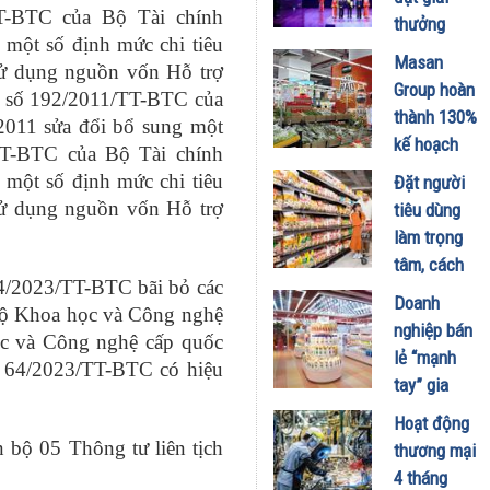
tăng 24%
T-BTC của Bộ Tài chính
thưởng
so với cùng
một số định mức chi tiêu
“Sản Phẩm
Masan
kỳ
sử dụng nguồn vốn Hỗ trợ
Vàng Vì
Group hoàn
tư số 192/2011/TT-BTC của
13/04/2025
Sức Khỏe
thành 130%
2011 sửa đổi bổ sung một
Cộng
kế hoạch
TT-BTC của Bộ Tài chính
Đồng” lần
lợi nhuận
một số định mức chi tiêu
Đặt người
thứ 10 liên
năm 2024,
sử dụng nguồn vốn Hỗ trợ
tiêu dùng
tiếp
Masan
làm trọng
05/02/2025
MEATLife
tâm, cách
đạt lợi
4/2023/TT-BTC bãi bỏ các
WinCommerc
Doanh
nhuận sau
 Bộ Khoa học và Công nghệ
sinh lời
nghiệp bán
thuế cả quý
c và Công nghệ cấp quốc
bền vững
lẻ “mạnh
dương
ố 64/2023/TT-BTC có hiệu
30/08/2024
tay” gia
29/10/2024
tăng lợi ích
Hoạt động
cho người
n bộ 05 Thông tư liên tịch
thương mại
tiêu dùng
4 tháng