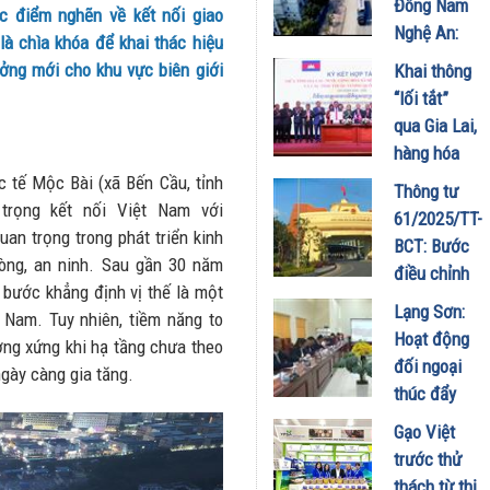
Đông Nam
ác điểm nghẽn về kết nối giao
xuất khẩu
Nghệ An:
 là chìa khóa để khai thác hiệu
thực phẩm
Đòn bẩy
rưởng mới cho khu vực biên giới
Khai thông
06/06/2026
chiến lược
“lối tắt”
cho kinh
qua Gia Lai,
doanh biên
hàng hóa
mậu Bắc
Campuchia
 tế Mộc Bài (xã Bến Cầu, tỉnh
Thông tư
Trung Bộ
tăng tốc về
trọng kết nối Việt Nam với
61/2025/TT-
14/04/2026
Việt Nam
an trọng trong phát triển kinh
BCT: Bước
òng, an ninh. Sau gần 30 năm
02/04/2026
điều chỉnh
g bước khẳng định vị thế là một
chiến lược
Lạng Sơn:
 Nam. Tuy nhiên, tiềm năng to
trong
Hoạt động
ng xứng khi hạ tầng chưa theo
thương mại
đối ngoại
ngày càng gia tăng.
Việt Nam –
thúc đẩy
Lào giai
quá trình
Gạo Việt
đoạn
thông quan,
trước thử
2025–2030
phát triển
thách từ thị