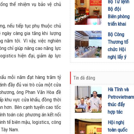
khích mọi
Bộ Tư lệnh
Đầu tư
 tổng thể nhiệm vụ bảo vệ chủ
miền Di
người trở
Bộ đội
01/08/2026
sản, lan
thành
Biên phòng
tỏa giá trị
phiên bản
triển khai
ng, nếu tiếp tục phụ thuộc chủ
du lịch
tốt hơn của
phương
 ngày càng gia tăng khi lượng
Bộ Công
xanh
chính mình
hướng,
 năm tới. Vì vậy, việc nghiên
Thương tổ
31/07/2026
01/08/2026
nhiệm vụ
ông chỉ giúp nâng cao năng lực
chức Hội
trọng tâm
ogistics hiện đại, giảm áp lực
nghị lấy ý
tháng
kiến dự
8/2026
thảo Nghị
khẩu mỗi năm đạt hàng trăm tỷ
31/07/2026
Tin đã đăng
định về
nh đầy đủ vai trò của một cửa
kinh doanh
Hà Tĩnh và
a phương, ông Phan Văn Hòa đề
xăng dầu
Petrovietnam
ấp khu vực cửa khẩu, đồng thời
29/07/2026
thúc đẩy
ạn hơn. Bên cạnh tuyến cao tốc
hợp tác
ính toán các phương án kết nối
phát triển
nh tế biên mậu, logistics, công
Hội nghị
trung tâm
i Tây Nam.
toàn quốc