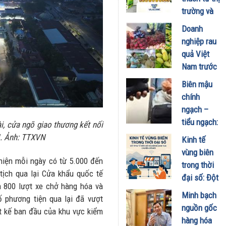
03/12/2025
kinh tế biên
trường và
mậu
tác động
Doanh
17/11/2025
tới kinh tế
nghiệp rau
biên mậu
quả Việt
29/10/2025
Nam trước
bài toán
Biên mậu
thuế đối
chính
ứng 20%
ngạch –
của Mỹ và
tiểu ngạch:
, cửa ngõ giao thương kết nối
tác động
Ranh giới
. Ảnh: TTXVN
Kinh tế
đến hoạt
pháp lý
vùng biên
động kinh
mong manh
 hiện mỗi ngày có từ 5.000 đến
trong thời
doanh biên
và nhu cầu
tịch qua lại Cửa khẩu quốc tế
đại số: Đột
mậu
chuyển hóa
n 800 lượt xe chở hàng hóa và
phá từ biên
22/08/2025
Minh bạch
mô hình
ố phương tiện qua lại đã vượt
giới số đến
nguồn gốc
quản lý.
ết kế ban đầu của khu vực kiểm
hệ sinh
hàng hóa
15/07/2025