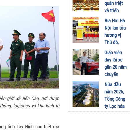
công
quán triệt
nghiệp -
và triển
năng lượng
khai thực
Bia Hơi Hà
sinh thái
hiện Nghị
Nội lan tỏa
tại Vũng
quyết Hội
hương vị
Áng
nghị Trung
Thủ đô,
29/07/2026
ương 3
khuấy động
Giáo viên
29/07/2026
mùa hè tại
dạy lái xe
TP. Hồ Chí
gần 20 năm
Minh
chuyển
18/07/2026
sang dùng
Nửa đầu
Limo
năm 2026,
Green: Tôi
iên giới xã Bến Cầu, nơi được
Tổng Công
đã hiểu vì
hông, logistics và khu kinh tế
ty Lọc hóa
sao xe điện
dầu Việt
ngày càng
Nam lập kỷ
xuất hiện
g tỉnh Tây Ninh cho biết địa
lục sản