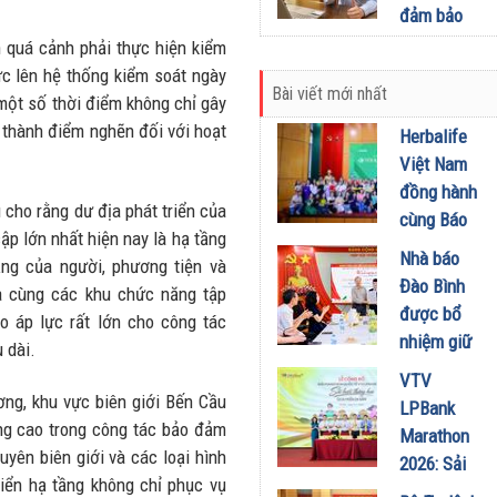
thái chuyển
đảm bảo
đổi mới.
cho doanh
 quá cảnh phải thực hiện kiểm
10/07/2025
nghiệp
lực lên hệ thống kiểm soát ngày
Bài viết mới nhất
trong hoạt
 một số thời điểm không chỉ gây
động
 thành điểm nghẽn đối với hoạt
Herbalife
thương mại
Việt Nam
quốc tế
đồng hành
cho rằng dư địa phát triển của
29/04/2025
cùng Báo
ập lớn nhất hiện nay là hạ tầng
Sức khỏe
Nhà báo
ng của người, phương tiện và
và Đời
Đào Bình
a cùng các khu chức năng tập
sống tổ
được bổ
o áp lực rất lớn cho công tác
chức Cuộc
nhiệm giữ
 dài.
thi “Tôi
chức Tổng
VTV
Khỏe Đẹp
Biên tập
ơng, khu vực biên giới Bến Cầu
LPBank
Hơn” lần
Tạp chí
ng cao trong công tác bảo đảm
Marathon
thứ 5 để
Doanh
yên biên giới và các loại hình
2026: Sải
khuyến
nghiệp và
riển hạ tầng không chỉ phục vụ
bước qua