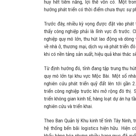
huy hết tiềm năng, lợi thế vốn có. Một tr
hướng phát triển có thời điểm chưa thực sự ph
Trước đây, nhiều kỳ vọng được đặt vào phát t
thấy công nghiệp phải là lĩnh vực đi trước. 
nghiệp quy mô lớn, thu hút lao động và dòng 
về nhà ở, thương mại, dịch vụ và phát triển đô 
khi có nền tảng sản xuất, hiệu quả khai thác 
Từ định hướng đó, tỉnh đang tập trung thu hú
quy mô lớn tại khu vực Mộc Bài. Một số nhà
nghiên cứu phát triển quỹ đất lên tới gần 2
triển công nghiệp trước khi mở rộng đô thị.
triển không gian kinh tế, hàng loạt dự án hạ
nghiên cứu và triển khai.
Theo Ban Quản lý Khu kinh tế tỉnh Tây Ninh, 
hệ thống bến bãi logistics hiện hữu. Hiện c
khẩu hàng hóa nhưng nhiều hạng mục đã xuố