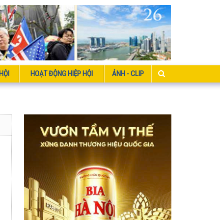
HỘI
HOẠT ĐỘNG HIỆP HỘI
ẢNH - CLIP