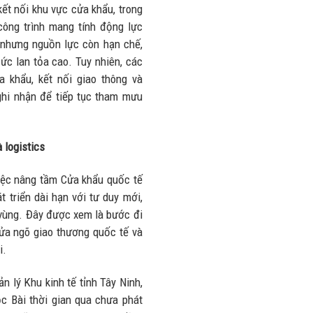
nhiều trên
ết nối khu vực cửa khẩu, trong
lượng và
đường
công trình mang tính động lực
doanh thu
28/07/2026
 nhưng nguồn lực còn hạn chế,
27/07/2026
sức lan tỏa cao. Tuy nhiên, các
 khẩu, kết nối giao thông và
hi nhận để tiếp tục tham mưu
 logistics
việc nâng tầm Cửa khẩu quốc tế
 triển dài hạn với tư duy mới,
 vùng. Đây được xem là bước đi
cửa ngõ giao thương quốc tế và
i.
 lý Khu kinh tế tỉnh Tây Ninh,
ộc Bài thời gian qua chưa phát