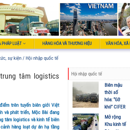
À PHÁP LUẬT
HÀNG HÓA VÀ THƯƠNG HIỆU
VĂN HÓA, XÃ 
tức, sự kiện
/ Hội nhập quốc tế
Hội nhập quốc tế
rung tâm logistics
Biên mậu
thời số
hóa: “Gỡ
iểm trên tuyến biên giới Việt
khó” CIFER
h và phát triển, Mộc Bài đang
và cơ hội
Mở rộng
g tâm logistics và kinh tế biên
tái định
Khu kinh tế
cảnh hàng loạt dự án hạ tầng
hình chuỗi