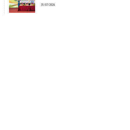
31/07/2026
Bộ Tư lệnh Bộ đội Biên phòng triển khai phương
hướng, nhiệm vụ trọng tâm tháng 8/2026
31/07/2026
Bộ Công Thương tổ chức Hội nghị lấy ý kiến dự
thảo Nghị định về kinh doanh xăng dầu
29/07/2026
Tin đã đăng
Hà Tĩnh và Petrovietnam thúc đẩy hợp tác phát
triển trung tâm công nghiệp - năng lượng sinh thái
tại Vũng Áng
29/07/2026