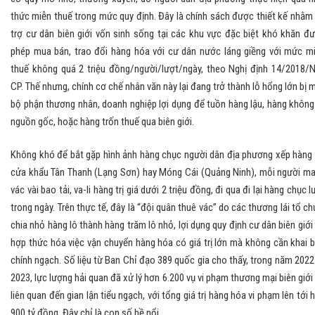
thức miễn thuế trong mức quy định. Đây là chính sách được thiết kế nhằm
trợ cư dân biên giới vốn sinh sống tại các khu vực đặc biệt khó khăn đ
phép mua bán, trao đổi hàng hóa với cư dân nước láng giềng với mức m
thuế không quá 2 triệu đồng/người/lượt/ngày, theo Nghị định 14/2018/
CP. Thế nhưng, chính cơ chế nhân văn này lại đang trở thành lỗ hổng lớn bị 
bộ phận thương nhân, doanh nghiệp lợi dụng để tuồn hàng lậu, hàng không
nguồn gốc, hoặc hàng trốn thuế qua biên giới.
Không khó để bắt gặp hình ảnh hàng chục người dân địa phương xếp hàng 
cửa khẩu Tân Thanh (Lạng Sơn) hay Móng Cái (Quảng Ninh), mỗi người m
vác vài bao tải, va-li hàng trị giá dưới 2 triệu đồng, đi qua đi lại hàng chục l
trong ngày. Trên thực tế, đây là “đội quân thuê vác” do các thương lái tổ ch
chia nhỏ hàng lô thành hàng trăm lô nhỏ, lợi dụng quy định cư dân biên giới
hợp thức hóa việc vận chuyển hàng hóa có giá trị lớn mà không cần khai 
chính ngạch. Số liệu từ Ban Chỉ đạo 389 quốc gia cho thấy, trong năm 2022
2023, lực lượng hải quan đã xử lý hơn 6.200 vụ vi phạm thương mại biên giới
liên quan đến gian lận tiểu ngạch, với tổng giá trị hàng hóa vi phạm lên tới 
900 tỷ đồng. Đây chỉ là con số bề nổi.