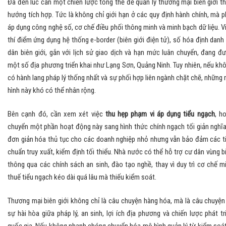
Đã đến lúc cần một chiến lược tổng thể để quản lý thương mại biên giới t
hướng tích hợp. Tức là không chỉ giới hạn ở các quy định hành chính, mà p
áp dụng công nghệ số, cơ chế điều phối thông minh và minh bạch dữ liệu. V
thí điểm ứng dụng hệ thống e-border (biên giới điện tử), số hóa định danh
dân biên giới, gắn với lịch sử giao dịch và hạn mức luân chuyển, đang đ
một số địa phương triển khai như Lạng Sơn, Quảng Ninh. Tuy nhiên, nếu kh
có hành lang pháp lý thống nhất và sự phối hợp liên ngành chặt chẽ, những
hình này khó có thể nhân rộng.
Bên cạnh đó, cần xem xét việc
thu hẹp phạm vi áp dụng tiểu ngạch
, h
chuyển một phần hoạt động này sang hình thức chính ngạch tối giản nghĩa
đơn giản hóa thủ tục cho các doanh nghiệp nhỏ nhưng vẫn bảo đảm các t
chuẩn truy xuất, kiểm định tối thiểu. Nhà nước có thể hỗ trợ cư dân vùng b
thông qua các chính sách an sinh, đào tạo nghề, thay vì duy trì cơ chế m
thuế tiểu ngạch kéo dài quá lâu mà thiếu kiểm soát.
Thương mại biên giới không chỉ là câu chuyện hàng hóa, mà là câu chuyện
sự hài hòa giữa pháp lý, an sinh, lợi ích địa phương và chiến lược phát tr
quốc gia. Nếu không nhanh chóng chuyển hóa mô hình quản lý từ kiểm soát