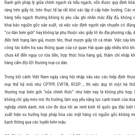
Ranh giới pháp lý giữa chính ngạch và tiểu ngạch, vốn được quy định khá
ràng trên giấy tờ, trên thực tế lại rất khó xác lập ở cấp hiện trường. Các 
hàng tiểu ngạch thường không bị yêu cầu ghi nhãn mác đầy đủ, không 
khai báo nguồn gốc sản xuất, và việc xác định người vận chuyển có đúng
“cư dân biên giới” hay không lại phụ thuộc vào giấy tờ do địa phương cấp, 
đến tình trạng làm giả, mượn tên, thuê mượn giấy tờ cá nhân. Việc này kh
công tác kiểm tra sau thông quan của cơ quan Hải quan gặp nhiều khó kh
chưa kể đến nguy cơ rửa tiền, hợp thức hóa hàng giả, thậm chí nhập k
hàng cấm đội lốt thương mại cư dân.
Trong bối cảnh Việt Nam ngày càng hội nhập sâu vào các hiệp định thư
mại thế hệ mới như CPTPP, EVFTA, RCEP…, thì việc duy trì một hệ th
thương mại biên giới “nửa chính thức” như hiện nay là không phù hợp.
không chỉ gây méo mó thị trường, làm suy yếu năng lực cạnh tranh của do
nghiệp chính danh, mà còn đe dọa tới an ninh kinh tế quốc gia đặc biệt 
xuất hiện xu hướng hợp pháp hóa các mặt hàng có nguồn gốc không m
bạch thông qua các tuyến biên mậu.