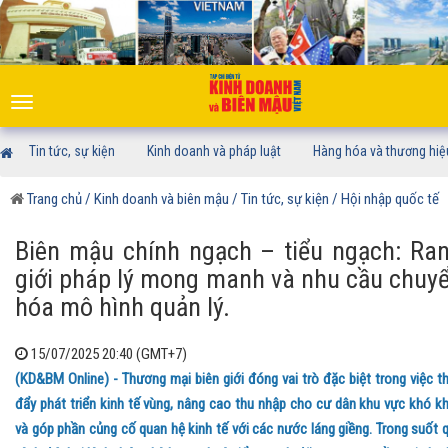
Toggle
navigation
Tin tức, sự kiện
Kinh doanh và pháp luật
Hàng hóa và thương hiệ
Trang chủ
/ Kinh doanh và biên mậu
/ Tin tức, sự kiện
/ Hội nhập quốc tế
Biên mậu chính ngạch – tiểu ngạch: Ra
giới pháp lý mong manh và nhu cầu chuy
hóa mô hình quản lý.
15/07/2025 20:40 (GMT+7)
(KD&BM Online) - Thương mại biên giới đóng vai trò đặc biệt trong việc t
đẩy phát triển kinh tế vùng, nâng cao thu nhập cho cư dân khu vực khó k
và góp phần củng cố quan hệ kinh tế với các nước láng giềng. Trong suốt 