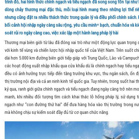
trình đó, hai hình thức chính ngạch và tiểu ngạch đã song song tồn tại như 
dòng chảy thương mại đặc thù, mỗi loại hình mang theo những lợi thế ri
nhưng cũng đặt ra nhiều thách thức trong quản lý và điều phối chính sách. 
bối cảnh hội nhập ngày càng sâu rộng, yêu cầu minh⁸ bạch, chuẩn hóa và k
soát rủi ro ngày càng cao, việc xác lập một hành lang pháp lý hài
Thương mại biên giới từ lâu đã đóng vai trò như một động lực quan trọng 
với kinh tế vùng và chiến lược hội nhập quốc tế của Việt Nam. Trên suốt ch
dài hơn 5.000 km đường biên giới tiếp giáp với Trung Quốc, Lào và Campuch
các hoạt động xuất nhập khẩu qua cửa khẩu dù là chính ngạch hay tiểu ng
đều có ảnh hưởng trực tiếp đến tăng trưởng khu vực, thu ngân sách, ổn đ
thị trường nội địa và cả an ninh kinh tế quốc gia. Tuy nhiên, trong suốt hai t
kỷ qua, ranh giới giữa chính ngạch và tiểu ngạch đang ngày càng trở nên m
manh, khi nhiều đối tượng tìm cách khai thác lỗ hổng pháp lý, sử dụng t
ngạch như “con đường thứ hai” để đưa hàng hóa vào thị trường trong n
mà không chịu sự kiểm soát đầy đủ từ cơ quan chức năng.