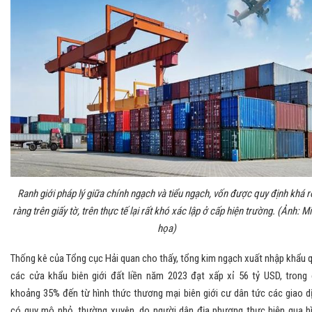
Ranh giới pháp lý giữa chính ngạch và tiểu ngạch, vốn được quy định khá r
ràng trên giấy tờ, trên thực tế lại rất khó xác lập ở cấp hiện trường. (Ảnh: M
họa)
Thống kê của Tổng cục Hải quan cho thấy, tổng kim ngạch xuất nhập khẩu 
các cửa khẩu biên giới đất liền năm 2023 đạt xấp xỉ 56 tỷ USD, trong
khoảng 35% đến từ hình thức thương mại biên giới cư dân tức các giao d
có quy mô nhỏ, thường xuyên, do người dân địa phương thực hiện qua h