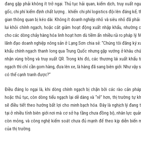
đang gặp phải không ít trở ngại. Thủ tục hải quan, kiểm dịch, truy xuất ng
gốc, chi phí kiểm định chất lượng... khiến chi phí logistics đội lên đáng kể, t
gian thông quan bị kéo dài. Không ít doanh nghiệp nhỏ và siêu nhỏ đã phải 
lui khỏi chính ngạch, hoặc cắt giảm hoạt động xuất nhập khẩu, nhường 
cho các dòng chảy hàng hóa linh hoạt hơn dù tiềm ẩn nhiều rủi ro pháp lý. 
lãnh đạo doanh nghiệp nông sản ở Lạng Sơn chia sẻ: “Chúng tôi đăng ký x
khẩu chính ngạch thanh long qua Trung Quốc nhưng gặp vướng ở khâu ch
nhận vùng trồng và truy xuất QR. Trong khi đó, các thương lái xuất khẩu t
ngạch thì chỉ cần gom hàng, đưa lên xe, là hàng đã sang biên giới. Như vậy 
có thể cạnh tranh được?”
Điều đáng lo ngại là, khi dòng chính ngạch bị chặn bởi các rào cản pháp
hoặc thủ tục, còn dòng tiểu ngạch lại dễ dàng và “rẻ” hơn, thị trường tự k
sẽ điều tiết theo hướng bất lợi cho minh bạch hóa. Đây là nghịch lý đang 
tại ở nhiều tỉnh biên giới nơi mà cơ sở hạ tầng chưa đồng bộ, nhân lực quản
còn mỏng, và công nghệ kiểm soát chưa đủ mạnh để theo kịp diễn biến 
của thị trường.