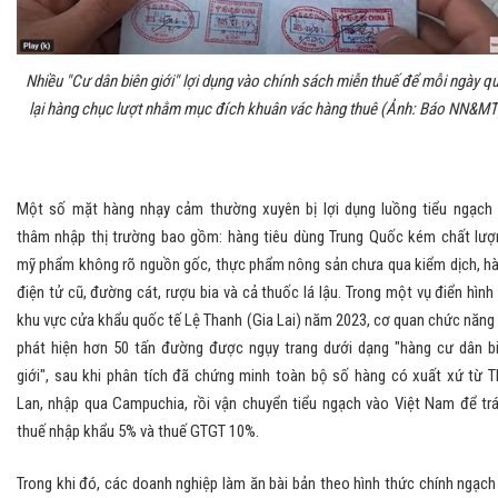
Nhiều "Cư dân biên giới" lợi dụng vào chính sách miễn thuế để mỗi ngày q
lại hàng chục lượt nhằm mục đích khuân vác hàng thuê (Ảnh: Báo NN&MT
Một số mặt hàng nhạy cảm thường xuyên bị lợi dụng luồng tiểu ngạch
thâm nhập thị trường bao gồm: hàng tiêu dùng Trung Quốc kém chất lượ
mỹ phẩm không rõ nguồn gốc, thực phẩm nông sản chưa qua kiểm dịch, h
điện tử cũ, đường cát, rượu bia và cả thuốc lá lậu. Trong một vụ điển hình 
khu vực cửa khẩu quốc tế Lệ Thanh (Gia Lai) năm 2023, cơ quan chức năng
phát hiện hơn 50 tấn đường được ngụy trang dưới dạng "hàng cư dân b
giới", sau khi phân tích đã chứng minh toàn bộ số hàng có xuất xứ từ T
Lan, nhập qua Campuchia, rồi vận chuyển tiểu ngạch vào Việt Nam để tr
thuế nhập khẩu 5% và thuế GTGT 10%.
Trong khi đó, các doanh nghiệp làm ăn bài bản theo hình thức chính ngạch 