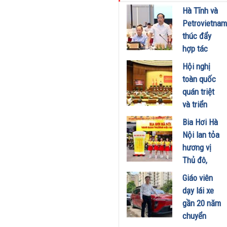
kinh doanh
Hà Tĩnh và
xăng dầu
Petrovietnam
29/07/2026
thúc đẩy
hợp tác
phát triển
Hội nghị
trung tâm
toàn quốc
công
quán triệt
nghiệp -
và triển
năng lượng
khai thực
Bia Hơi Hà
sinh thái
hiện Nghị
Nội lan tỏa
tại Vũng
quyết Hội
hương vị
Áng
nghị Trung
Thủ đô,
29/07/2026
ương 3
khuấy động
Giáo viên
29/07/2026
mùa hè tại
dạy lái xe
TP. Hồ Chí
gần 20 năm
Minh
chuyển
18/07/2026