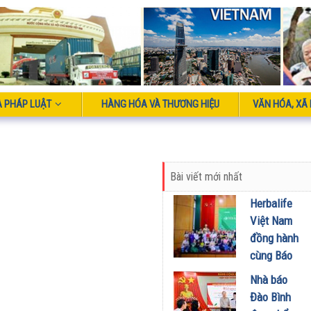
À PHÁP LUẬT
HÀNG HÓA VÀ THƯƠNG HIỆU
VĂN HÓA, XÃ 
Bài viết mới nhất
Herbalife
Việt Nam
đồng hành
cùng Báo
Sức khỏe
Nhà báo
và Đời
Đào Bình
sống tổ