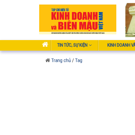
TIN TỨC, SỰ KIỆN
KINH DOANH V
Trang chủ
/
Tag