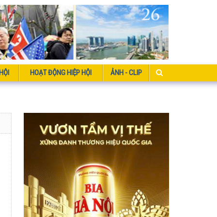
HỘI
HOẠT ĐỘNG HIỆP HỘI
ẢNH - CLIP