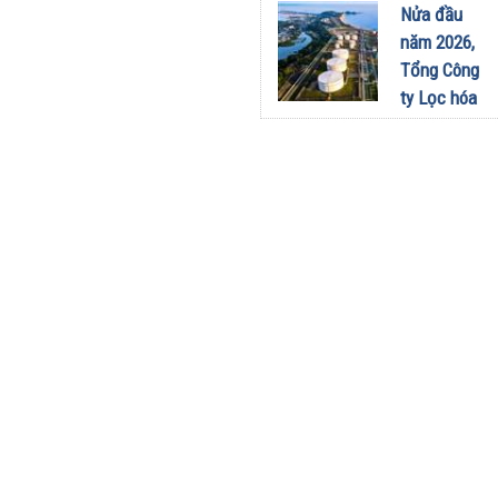
sang dùng
Nửa đầu
Limo
năm 2026,
Green: Tôi
Tổng Công
đã hiểu vì
ty Lọc hóa
sao xe điện
dầu Việt
ngày càng
Nam lập kỷ
xuất hiện
lục sản
nhiều trên
lượng và
đường
doanh thu
28/07/2026
27/07/2026