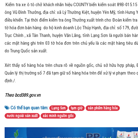
Kiểm tra xe ô tô chở khách nhãn hiệu COUNTY biển kiểm soát 89B-015.15
ông Vũ Đình Thưởng, địa chỉ: xã Lý Thường Kiệt, huyện Yên Mỹ, tỉnh Hưng 
điều khiển. Tại thời điểm kiểm tra ông Thưởng xuất trình cho Đoàn kiểm tra
tờ hóa đơn bán hàng do hộ kinh doanh Lộc Thúy Hạnh, địa chỉ: số 179, đư
Trục Chính , xã Tân Thanh, huyện Văn Lãng, tỉnh Lạng Sơn là người bán hà
các mặt hàng ghi trên 03 tờ hóa đơn trên chủ yếu là các mặt hàng tiêu d
do Trung Quốc sản xuất.
Xét thấy số hàng hóa trên chưa rõ về nguồn gốc, chủ sở hữu hợp pháp, 
Quản lý thị trường số 7 đã tạm giữ số hàng hóa trên để xử lý vi phạm theo 
định./.
Theo bcd389.gov.vn
Có thể bạn quan tâm:
Lạng Sơn
tạm giữ
sản phẩm hàng hóa
nước ngoài sản xuất
xác minh nguồn gốc