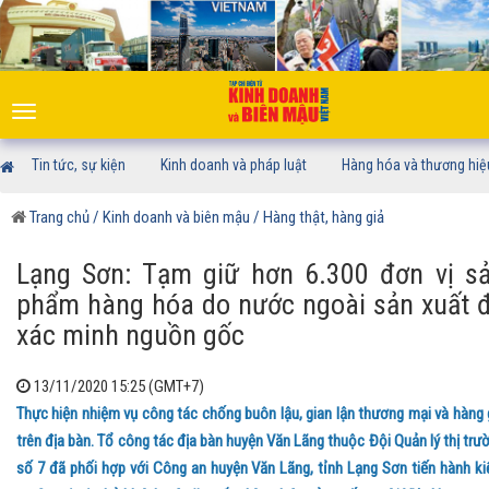
Toggle
navigation
Tin tức, sự kiện
Kinh doanh và pháp luật
Hàng hóa và thương hiệ
Trang chủ
/ Kinh doanh và biên mậu
/ Hàng thật, hàng giả
Lạng Sơn: Tạm giữ hơn 6.300 đơn vị s
phẩm hàng hóa do nước ngoài sản xuất 
xác minh nguồn gốc
13/11/2020 15:25 (GMT+7)
Thực hiện nhiệm vụ công tác chống buôn lậu, gian lận thương mại và hàng 
trên địa bàn. Tổ công tác địa bàn huyện Văn Lãng thuộc Đội Quản lý thị trư
số 7 đã phối hợp với Công an huyện Văn Lãng, tỉnh Lạng Sơn tiến hành k