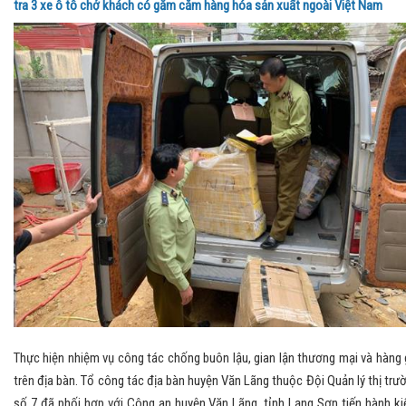
tra 3 xe ô tô chở khách có găm cắm hàng hóa sản xuất ngoài Việt Nam
Thực hiện nhiệm vụ công tác chống buôn lậu, gian lận thương mại và hàng 
trên địa bàn. Tổ công tác địa bàn huyện Văn Lãng thuộc Đội Quản lý thị trư
số 7 đã phối hợp với Công an huyện Văn Lãng, tỉnh Lạng Sơn tiến hành k