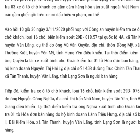
tra 03 xe ô tô chở khách có găm cắm hàng hóa sản xuất ngoài Việt Nam 
các gầm ghế ngồi trên xe có dấu hiệu vi phạm, cụ thể:
Vào hồi 10 giờ 30 ngày 3/11/2020 phối hợp với Công an huyện kiểm tra xe ô
chở khách, loại 16 chỗ, biển kiểm soát 29B- 018.57 tại quốc lộ 4A, xã Tân 
huyện Văn Lãng, cụ thể do ông Vũ Văn Quyền, địa chỉ: thôn Đồng Mỹ, xã
Thường Kiệt, huyện Yên Mỹ, tỉnh Hưng Yên điều khiển. Tại thời điểm kiêm 
ông Quyền là lái xe xuất trình cho Đoàn kiểm tra 01 tờ Hóa đơn bán hàng,
hộ kinh doanh Nguyễn Thị Hải Lý, địa chỉ số 145B đường Trục Chính Tân Tha
xã Tân Thanh, huyện Văn Lãng, tỉnh Lạng Sơn là người bán hàng.
Tiếp đó, kiểm tra xe ô tô chở khách, loại 16 chỗ, biển kiểm soát 29B- 075
do ông Nguyễn Công Nghĩa; địa chỉ: thị trấn Nhã Nam, huyện Tân Yên, tỉnh 
Giang điều khiển. Tại thời điểm kiểm tra ông Nghĩa xuất trình cho Đoàn k
tra 01 tờ Hóa đơn bán hàng do hộ kinh doanh Lành Triệu Hưng, địa chỉ số 
II, Bãi Kiểm Hóa, xã Tân Thanh, huyện Văn Lãng, tỉnh Lạng Sơn là người 
hàng;