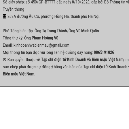
Số giấy phép: số 450/GP-BTTTT, cấp ngày 8/10/2020, cấp bởi Bộ Thông tin v
Truyền thông
268A đường Âu Cơ, phường Hồng Hà, thành phố Hà Nội.
Phó Tổng biên tập: Ông
Tạ Trung Thành,
Ông
Vũ Minh Quân
Tổng thư ký: Ông
Phạm Hoàng Vũ
Email:
kinhdoanhvabienmau@gmail.com
Mọi thông tin bạn đọc vui lòng liên hệ đường dây nóng:
0865191826
® Bản quyền thuộc về
Tạp chí điện tử Kinh Doanh và Biên mậu Việt Nam
, m
sao chép phải được sự đồng ý bằng văn bản của
Tạp chí điện tử Kinh Doanh 
Biên mậu Việt Nam
.