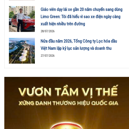
Giáo viên dạy lái xe gần 20 năm chuyển sang dùng
Limo Green: Tôi đã hiểu vì sao xe điện ngày càng
xuất hiện nhiều trên đường
28/07/2026
Nửa đầu năm 2026, Tổng Công ty Lọc hóa dầu
Việt Nam lập kỷ lục sản lượng và doanh thu
27/07/2026