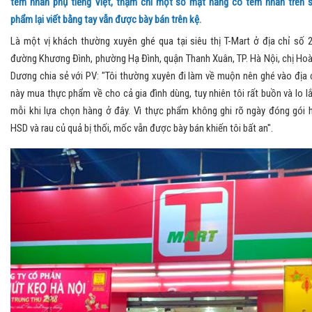
tem nhãn phụ tiếng Việt, thậm chí một số mặt hàng có tem nhãn trên 
phẩm lại viết bằng tay vẫn được bày bán trên kệ.
Là một vị khách thường xuyên ghé qua tại siêu thị T-Mart ở địa chỉ số 
đường Khương Đình, phường Hạ Đình, quận Thanh Xuân, TP. Hà Nội, chị Ho
Dương chia sẻ với PV: "Tôi thường xuyên đi làm về muộn nên ghé vào địa 
này mua thực phẩm về cho cả gia đình dùng, tuy nhiên tôi rất buồn và lo l
mỗi khi lựa chọn hàng ở đây. Vì thực phẩm không ghi rõ ngày đóng gói 
HSD và rau củ quả bị thối, mốc vẫn được bày bán khiến tôi bất an".