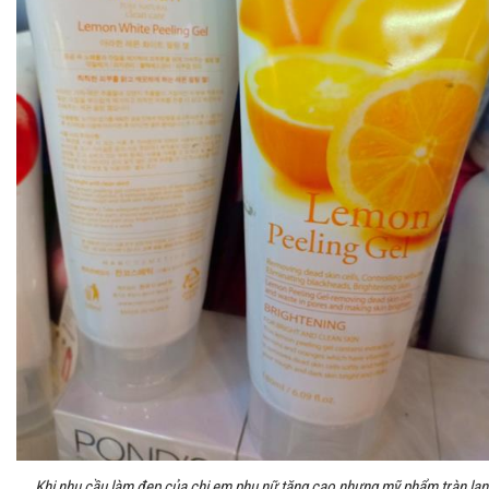
Khi nhu cầu làm đẹp của chị em phụ nữ tăng cao nhưng mỹ phẩm tràn lan