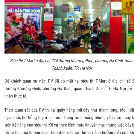
Siêu thị T-Mart ở địa chỉ 274 đường Khương Đình, phường Hạ Đình, quận
Thanh Xuân, TP. Hà Nội
Để khách quan sự việc, PV đã có mặt tại siêu thị T-Mart ở địa chỉ số 
đường Khương Đình, phường Hạ Đình, quận Thanh Xuân, TP. Hà Nội để 
nhận thực tế.
Theo quan sát của PV thì tại quầy hàng trái cây như thanh long, táo,.. đã
dập, thối, hư hỏng thậm chí mốc trắng từng mảng nhưng vẫn được bày 
trên kệ hàng của siêu thị. Kể cả theo hình thức khuyện mại nhưng việc bày 
đồ ôi thiu mà không quan tâm đến việc có thể gây ảnh hưởng đến sức k