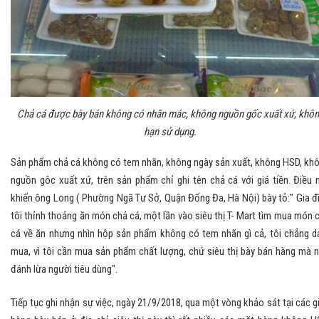
Chả cá được bày bán không có nhãn mác, không nguồn gốc xuất xứ, khô
hạn sử dụng.
Sản phẩm chả cá không có tem nhãn, không ngày sản xuất, không HSD, kh
nguồn gôc xuất xứ, trên sản phẩm chỉ ghi tên chả cá với giá tiền. Điều 
khiến ông Long ( Phường Ngã Tư Sở, Quận Đống Đa, Hà Nội) bày tỏ:" Gia đ
tôi thỉnh thoảng ăn món chả cá, một lần vào siêu thị T- Mart tìm mua món 
cá về ăn nhưng nhìn hộp sản phẩm không có tem nhãn gì cả, tôi chẳng 
mua, vì tôi cần mua sản phẩm chất lượng, chứ siêu thị bày bán hàng mà 
đánh lừa người tiêu dùng".
Tiếp tục ghi nhận sự việc, ngày 21/9/2018, qua một vòng khảo sát tại các g