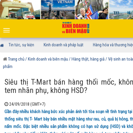
Toggle
navigation
Tin tức, sự kiện
Kinh doanh và pháp luật
Hàng hóa và thương hiệ
Trang chủ
/ Kinh doanh và biên mậu
/ Hàng thật, hàng giả
/ Vệ sinh an to
phẩm
Siêu thị T-Mart bán hàng thối mốc, khô
tem nhãn phụ, không HSD?
24/09/2018 (GMT+7)
Gần đây nhiều khách hàng bức xúc phản ánh tới tòa soạn về tình trạng tại
thống siêu thị T- Mart bày bán nhiều mặt hàng như rau, củ, quả bị hỏng, th
nấm mốc. Đặc biệt nhiều sản phẩm không có hạn sử dụng (HSD) và kh