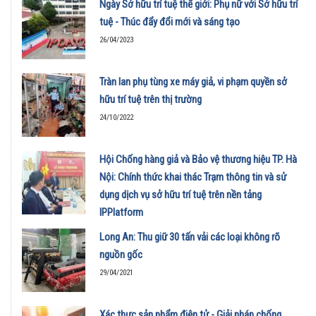
Ngày Sở hữu trí tuệ thế giới: Phụ nữ với Sở hữu trí
tuệ - Thúc đẩy đổi mới và sáng tạo
26/04/2023
Tràn lan phụ tùng xe máy giả, vi phạm quyền sở
hữu trí tuệ trên thị trường
24/10/2022
Hội Chống hàng giả và Bảo vệ thương hiệu TP. Hà
Nội: Chính thức khai thác Trạm thông tin và sử
dụng dịch vụ sở hữu trí tuệ trên nền tảng
IPPlatform
07/05/2021
Long An: Thu giữ 30 tấn vải các loại không rõ
nguồn gốc
29/04/2021
Xác thực sản phẩm điện tử - Giải pháp chống