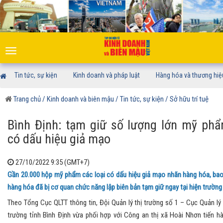
Toggle
navigation
Tin tức, sự kiện
Kinh doanh và pháp luật
Hàng hóa và thương hiệ
Trang chủ
/ Kinh doanh và biên mậu
/ Tin tức, sự kiện
/ Sở hữu trí tuệ
Bình Định: tạm giữ số lượng lớn mỹ ph
có dấu hiệu giả mạo
27/10/2022 9:35 (GMT+7)
Gần 20.000 hộp mỹ phẩm các loại có dấu hiệu giả mạo nhãn hàng hóa, bao
hàng hóa đã bị cơ quan chức năng lập biên bản tạm giữ ngay tại hiện trường 
Theo Tổng Cục QLTT thông tin, Đội Quản lý thị trường số 1 – Cục Quản lý 
trường tỉnh Bình Định vừa phối hợp với Công an thị xã Hoài Nhơn tiến h