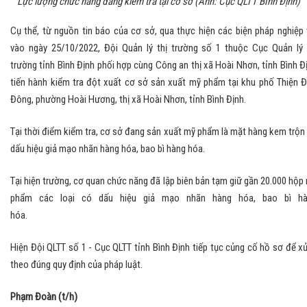
Lực lượng chức năng đang kiểm tra tại cơ sở (Ảnh: Cục QLTT Bình Định
Cụ thể, từ nguồn tin báo của cơ sở, qua thực hiện các biện pháp nghiệp 
vào ngày 25/10/2022, Đội Quản lý thị trường số 1 thuộc Cục Quản lý 
trường tỉnh Bình Định phối hợp cùng Công an thị xã Hoài Nhơn, tỉnh Bình Đ
tiến hành kiểm tra đột xuất cơ sở sản xuất mỹ phẩm tại khu phố Thiện 
Đông, phường Hoài Hương, thị xã Hoài Nhơn, tỉnh Bình Định.
Tại thời điểm kiểm tra, cơ sở đang sản xuất mỹ phẩm là mặt hàng kem trộn
dấu hiệu giả mạo nhãn hàng hóa, bao bì hàng hóa.
Tại hiện trường, cơ quan chức năng đã lập biên bản tạm giữ gần 20.000 hộp
phẩm các loại có dấu hiệu giả mạo nhãn hàng hóa, bao bì h
hóa.
Hiện Đội QLTT số 1 - Cục QLTT tỉnh Bình Định tiếp tục củng cố hồ sơ để xử
theo đúng quy định của pháp luật.
Phạm Đoàn (t/h)