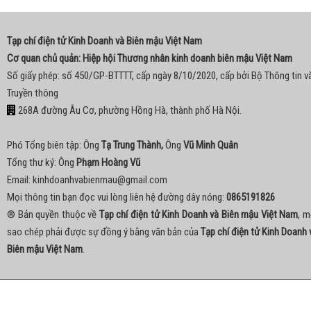
Tạp chí điện tử Kinh Doanh và Biên mậu Việt Nam
Cơ quan chủ quản: Hiệp hội Thương nhân kinh doanh biên mậu Việt Nam
Số giấy phép: số 450/GP-BTTTT, cấp ngày 8/10/2020, cấp bởi Bộ Thông tin v
Truyền thông
268A đường Âu Cơ, phường Hồng Hà, thành phố Hà Nội.
Phó Tổng biên tập: Ông
Tạ Trung Thành,
Ông
Vũ Minh Quân
Tổng thư ký: Ông
Phạm Hoàng Vũ
Email:
kinhdoanhvabienmau@gmail.com
Mọi thông tin bạn đọc vui lòng liên hệ đường dây nóng:
0865191826
® Bản quyền thuộc về
Tạp chí điện tử Kinh Doanh và Biên mậu Việt Nam
, m
sao chép phải được sự đồng ý bằng văn bản của
Tạp chí điện tử Kinh Doanh 
Biên mậu Việt Nam
.