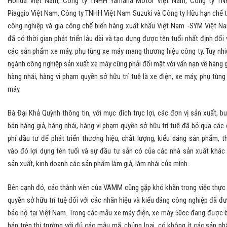
Honda Việt Nam, Công ty TNHH Yamaha Motor Việt Nam, Công ty T
Piaggio Việt Nam, Công ty TNHH Việt Nam Suzuki và Công ty Hữu hạn chế 
công nghiệp và gia công chế biến hàng xuất khẩu Việt Nam -SYM Việt N
đã có thời gian phát triển lâu dài và tạo dựng được tên tuổi nhất định đối 
các sản phẩm xe máy, phụ tùng xe máy mang thương hiệu công ty. Tuy nhi
ngành công nghiệp sản xuất xe máy cũng phải đối mặt với vấn nạn về hàng g
hàng nhái, hàng vi phạm quyền sở hữu trí tuệ là xe điện, xe máy, phụ tùng
máy.
Bà Đại Khả Quỳnh thông tin, với mục đích trục lợi, các đơn vị sản xuất, b
bán hàng giả, hàng nhái, hàng vi phạm quyền sở hữu trí tuệ đã bỏ qua các 
phí đầu tư để phát triển thương hiệu, chất lượng, kiểu dáng sản phẩm, t
vào đó lợi dụng tên tuổi và sự đầu tư sẵn có của các nhà sản xuất khác
sản xuất, kinh doanh các sản phẩm làm giả, làm nhái của mình.
Bên cạnh đó, các thành viên của VAMM cũng gặp khó khăn trong việc thực 
quyền sở hữu trí tuệ đối với các nhãn hiệu và kiểu dáng công nghiệp đã đ
bảo hộ tại Việt Nam. Trong các mẫu xe máy điện, xe máy 50cc đang được 
bán trên thị trường với đủ các mẫu mã, chủng loại, có không ít các sản p