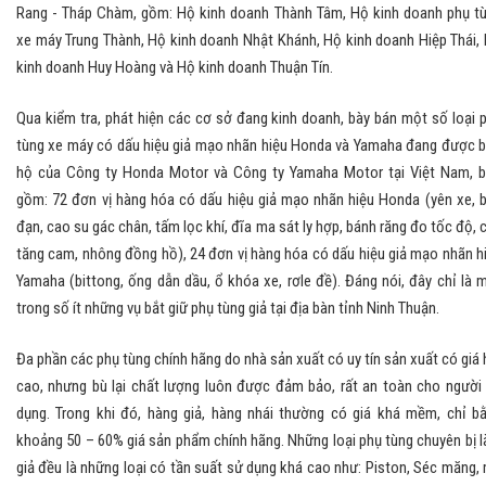
Rang - Tháp Chàm, gồm: Hộ kinh doanh Thành Tâm, Hộ kinh doanh phụ t
xe máy Trung Thành, Hộ kinh doanh Nhật Khánh, Hộ kinh doanh Hiệp Thái,
kinh doanh Huy Hoàng và Hộ kinh doanh Thuận Tín.
Qua kiểm tra, phát hiện các cơ sở đang kinh doanh, bày bán một số loại 
tùng xe máy có dấu hiệu giả mạo nhãn hiệu Honda và Yamaha đang được 
hộ của Công ty Honda Motor và Công ty Yamaha Motor tại Việt Nam, 
gồm: 72 đơn vị hàng hóa có dấu hiệu giả mạo nhãn hiệu Honda (yên xe, 
đạn, cao su gác chân, tấm lọc khí, đĩa ma sát ly hợp, bánh răng đo tốc độ, 
tăng cam, nhông đồng hồ), 24 đơn vị hàng hóa có dấu hiệu giả mạo nhãn h
Yamaha (bittong, ống dẫn dầu, ổ khóa xe, rơle đề). Đáng nói, đây chỉ là 
trong số ít những vụ bắt giữ phụ tùng giả tại địa bàn tỉnh Ninh Thuận.
Đa phần các phụ tùng chính hãng do nhà sản xuất có uy tín sản xuất có giá 
cao, nhưng bù lại chất lượng luôn được đảm bảo, rất an toàn cho người
dụng. Trong khi đó, hàng giả, hàng nhái thường có giá khá mềm, chỉ b
khoảng 50 – 60% giá sản phẩm chính hãng. Những loại phụ tùng chuyên bị 
giả đều là những loại có tần suất sử dụng khá cao như: Piston, Séc măng,