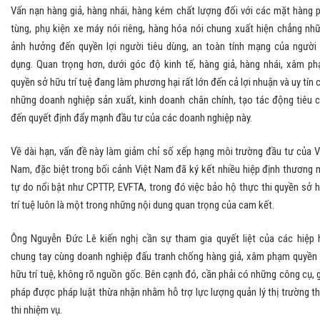
Vấn nạn hàng giả, hàng nhái, hàng kém chất lượng đối với các mặt hàng 
tùng, phụ kiện xe máy nói riêng, hàng hóa nói chung xuất hiện chẳng nh
ảnh hưởng đến quyền lợi người tiêu dùng, an toàn tính mạng của người
dụng. Quan trọng hơn, dưới góc độ kinh tế, hàng giả, hàng nhái, xâm p
quyền sở hữu trí tuệ đang làm phương hại rất lớn đến cả lợi nhuận và uy tín 
những doanh nghiệp sản xuất, kinh doanh chân chính, tạo tác động tiêu 
đến quyết định đẩy mạnh đầu tư của các doanh nghiệp này.
Về dài hạn, vấn đề này làm giảm chỉ số xếp hạng môi trường đầu tư của V
Nam, đặc biệt trong bối cảnh Việt Nam đã ký kết nhiều hiệp định thương 
tự do nổi bật như CPTTP, EVFTA, trong đó việc bảo hộ thực thi quyền sở 
trí tuệ luôn là một trong những nội dung quan trọng của cam kết.
Ông Nguyễn Đức Lê kiến nghị cần sự tham gia quyết liệt của các hiệp 
chung tay cùng doanh nghiệp đấu tranh chống hàng giả, xâm phạm quyền
hữu trí tuệ, không rõ nguồn gốc. Bên cạnh đó, cần phải có những công cụ, g
pháp được pháp luật thừa nhận nhằm hỗ trợ lực lượng quản lý thị trường t
thi nhiệm vụ.