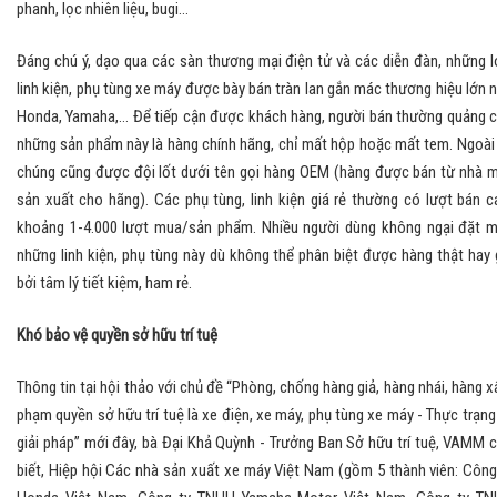
phanh, lọc nhiên liệu, bugi…
Đáng chú ý, dạo qua các sàn thương mại điện tử và các diễn đàn, những l
linh kiện, phụ tùng xe máy được bày bán tràn lan gắn mác thương hiệu lớn 
Honda, Yamaha,... Để tiếp cận được khách hàng, người bán thường quảng 
những sản phẩm này là hàng chính hãng, chỉ mất hộp hoặc mất tem. Ngoài 
chúng cũng được đội lốt dưới tên gọi hàng OEM (hàng được bán từ nhà 
sản xuất cho hãng). Các phụ tùng, linh kiện giá rẻ thường có lượt bán c
khoảng 1-4.000 lượt mua/sản phẩm. Nhiều người dùng không ngại đặt 
những linh kiện, phụ tùng này dù không thể phân biệt được hàng thật hay 
bởi tâm lý tiết kiệm, ham rẻ.
Khó bảo vệ quyền sở hữu trí tuệ
Thông tin tại hội thảo với chủ đề “Phòng, chống hàng giả, hàng nhái, hàng 
phạm quyền sở hữu trí tuệ là xe điện, xe máy, phụ tùng xe máy - Thực trạng
giải pháp” mới đây, bà Đại Khả Quỳnh - Trưởng Ban Sở hữu trí tuệ, VAMM 
biết, Hiệp hội Các nhà sản xuất xe máy Việt Nam (gồm 5 thành viên: Công