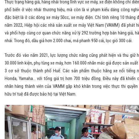
Thực trạng hàng giả, hàng nhái trong lĩnh vực xe máy, xe điện không chỉ diễn
phổ biến ở việc nhái thương hiệu, mà còn là vi phạm kiểu dáng công nghi
đặc biệt là ở các dòng xe máy 50cc, xe máy điện. Chỉ tính riêng 10 tháng 
năm 2022, Hiệp hội các nhà sản xuất xe máy Việt Nam (VAMM) đã phát h
và phối hợp cùng cơ quan chức năng xử lý 292 trường hợp bán hàng giả, h
nhái. Trong đó, dầu giả hơn 2.000 chai, má phanh 950 cái, lọc gió 300 cái.
Trước đó vào năm 2021, lực lượng chức năng cũng phát hiện và thu giữ 
30.000 linh kiện, phụ tùng xe máy, hơn 160.000 nhãn mác giả được sản xuất 
3 cơ sở thuộc thành phố Huế. Các sản phẩm thuộc hãng xe nổi tiếng 
Honda, Yamaha... với tổng giá trị hơn 700 triệu đồng. Điều này đã khiến 
nhãn hàng thành viên của VAMM gặp khó khăn trong việc thực thi quyền
hữu trí tuệ đã được bảo hộ tại Việt Nam.