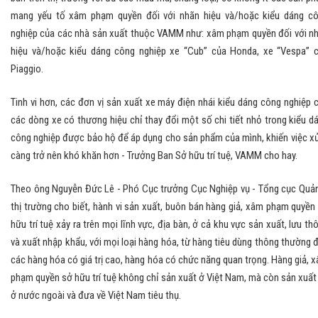
mang yếu tố xâm phạm quyền đối với nhãn hiệu và/hoặc kiểu dáng c
nghiệp của các nhà sản xuất thuộc VAMM như: xâm phạm quyền đối với n
hiệu và/hoặc kiểu dáng công nghiệp xe “Cub” của Honda, xe “Vespa” 
Piaggio.
Tinh vi hơn, các đơn vị sản xuất xe máy điện nhái kiểu dáng công nghiệp 
các dòng xe có thương hiệu chỉ thay đổi một số chi tiết nhỏ trong kiểu d
công nghiệp được bảo hộ để áp dụng cho sản phẩm của mình, khiến việc xử
càng trở nên khó khăn hơn - Trưởng Ban Sở hữu trí tuệ, VAMM cho hay.
Theo ông Nguyễn Đức Lê - Phó Cục trưởng Cục Nghiệp vụ - Tổng cục Quản
thị trường cho biết, hành vi sản xuất, buôn bán hàng giả, xâm phạm quyền
hữu trí tuệ xảy ra trên mọi lĩnh vực, địa bàn, ở cả khu vực sản xuất, lưu th
và xuất nhập khẩu, với mọi loại hàng hóa, từ hàng tiêu dùng thông thường 
các hàng hóa có giá trị cao, hàng hóa có chức năng quan trọng. Hàng giả, 
phạm quyền sở hữu trí tuệ không chỉ sản xuất ở Việt Nam, mà còn sản xuất
ở nước ngoài và đưa về Việt Nam tiêu thụ.