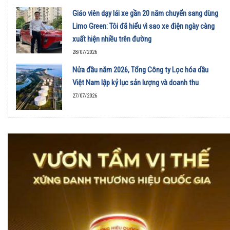
Giáo viên dạy lái xe gần 20 năm chuyển sang dùng
Limo Green: Tôi đã hiểu vì sao xe điện ngày càng
xuất hiện nhiều trên đường
28/07/2026
Nửa đầu năm 2026, Tổng Công ty Lọc hóa dầu
Việt Nam lập kỷ lục sản lượng và doanh thu
27/07/2026