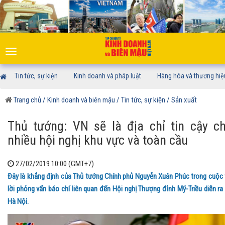
Toggle
navigation
Tin tức, sự kiện
Kinh doanh và pháp luật
Hàng hóa và thương hiệ
Trang chủ
/ Kinh doanh và biên mậu
/ Tin tức, sự kiện
/ Sản xuất
Thủ tướng: VN sẽ là địa chỉ tin cậy c
nhiều hội nghị khu vực và toàn cầu
27/02/2019 10:00 (GMT+7)
Đây là khẳng định của Thủ tướng Chính phủ Nguyễn Xuân Phúc trong cuộc 
lời phỏng vấn báo chí liên quan đến Hội nghị Thượng đỉnh Mỹ-Triều diễn ra 
Hà Nội.