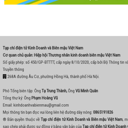
Tạp chí điện tử Kinh Doanh và Biên mậu Việt Nam
Cơ quan chủ quản: Hiệp hội Thương nhân kinh doanh biên mậu Việt Nam
Số giấy phép: số 450/GP-BTTTT, cấp ngày 8/10/2020, cấp bởi Bộ Thông tin v
Truyền thông
268A đường Âu Cơ, phường Hồng Hà, thành phố Hà Nội.
Phó Tổng biên tập: Ông
Tạ Trung Thành,
Ông
Vũ Minh Quân
Tổng thư ký: Ông
Phạm Hoàng Vũ
Email:
kinhdoanhvabienmau@gmail.com
Mọi thông tin bạn đọc vui lòng liên hệ đường dây nóng:
0865191826
® Bản quyền thuộc về
Tạp chí điện tử Kinh Doanh và Biên mậu Việt Nam
, m
sao chép phải được sự đồng ý bằng văn bản của
Tạp chí điện tử Kinh Doanh 