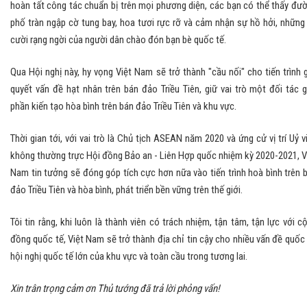
hoàn tất công tác chuẩn bị trên mọi phương diện, các bạn có thể thấy đư
phố tràn ngập cờ tung bay, hoa tươi rực rỡ và cảm nhận sự hồ hởi, những
cười rạng ngời của người dân chào đón bạn bè quốc tế.
Qua Hội nghị này, hy vọng Việt Nam sẽ trở thành "cầu nối" cho tiến trình g
quyết vấn đề hạt nhân trên bán đảo Triều Tiên, giữ vai trò một đối tác 
phần kiến tạo hòa bình trên bán đảo Triều Tiên và khu vực.
Thời gian tới, với vai trò là Chủ tịch ASEAN năm 2020 và ứng cử vị trí Uỷ v
không thường trực Hội đồng Bảo an - Liên Hợp quốc nhiệm kỳ 2020-2021, V
Nam tin tưởng sẽ đóng góp tích cực hơn nữa vào tiến trình hoà bình trên 
đảo Triều Tiên và hòa bình, phát triển bền vững trên thế giới.
Tôi tin rằng, khi luôn là thành viên có trách nhiệm, tận tâm, tận lực với c
đồng quốc tế, Việt Nam sẽ trở thành địa chỉ tin cậy cho nhiều vấn đề quốc 
hội nghị quốc tế lớn của khu vực và toàn cầu trong tương lai.
Xin trân trọng cảm ơn Thủ tướng đã trả lời phỏng vấn!