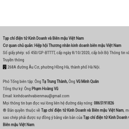
Tạp chí điện tử Kinh Doanh và Biên mậu Việt Nam
Cơ quan chủ quản: Hiệp hội Thương nhân kinh doanh biên mậu Việt Nam
Số giấy phép: số 450/GP-BTTTT, cấp ngày 8/10/2020, cấp bởi Bộ Thông tin v
Truyền thông
268A đường Âu Cơ, phường Hồng Hà, thành phố Hà Nội.
Phó Tổng biên tập: Ông
Tạ Trung Thành,
Ông
Vũ Minh Quân
Tổng thư ký: Ông
Phạm Hoàng Vũ
Email:
kinhdoanhvabienmau@gmail.com
Mọi thông tin bạn đọc vui lòng liên hệ đường dây nóng:
0865191826
® Bản quyền thuộc về
Tạp chí điện tử Kinh Doanh và Biên mậu Việt Nam
, m
sao chép phải được sự đồng ý bằng văn bản của
Tạp chí điện tử Kinh Doanh 
Biên mậu Việt Nam
.