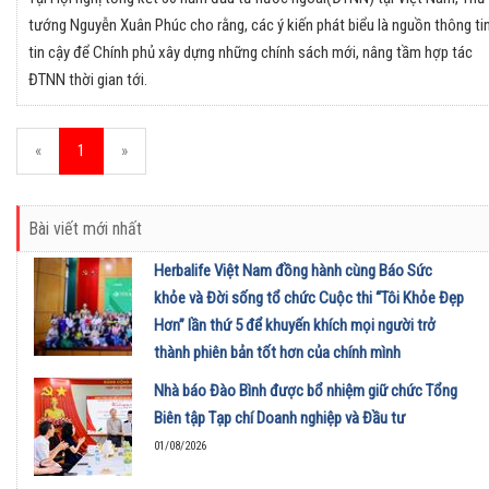
tướng Nguyễn Xuân Phúc cho rằng, các ý kiến phát biểu là nguồn thông ti
tin cậy để Chính phủ xây dựng những chính sách mới, nâng tầm hợp tác
ĐTNN thời gian tới.
«
1
»
Bài viết mới nhất
Herbalife Việt Nam đồng hành cùng Báo Sức
khỏe và Đời sống tổ chức Cuộc thi “Tôi Khỏe Đẹp
Hơn” lần thứ 5 để khuyến khích mọi người trở
thành phiên bản tốt hơn của chính mình
01/08/2026
Nhà báo Đào Bình được bổ nhiệm giữ chức Tổng
Biên tập Tạp chí Doanh nghiệp và Đầu tư
01/08/2026