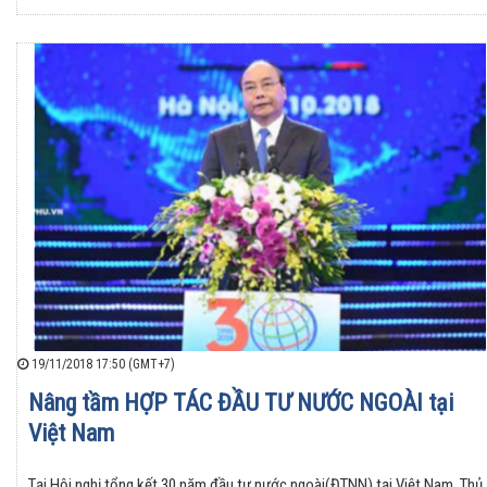
19/11/2018 17:50 (GMT+7)
Nâng tầm HỢP TÁC ĐẦU TƯ NƯỚC NGOÀI tại
Việt Nam
Tại Hội nghị tổng kết 30 năm đầu tư nước ngoài(ĐTNN) tại Việt Nam, Thủ