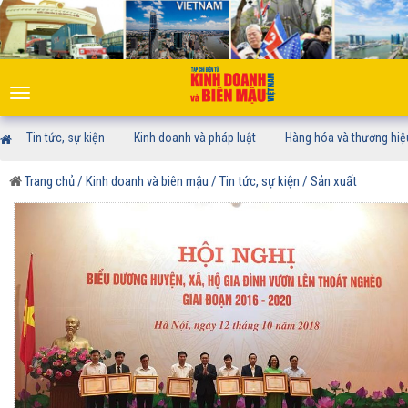
Toggle
navigation
Tin tức, sự kiện
Kinh doanh và pháp luật
Hàng hóa và thương hiệ
Trang chủ
/ Kinh doanh và biên mậu
/ Tin tức, sự kiện
/ Sản xuất