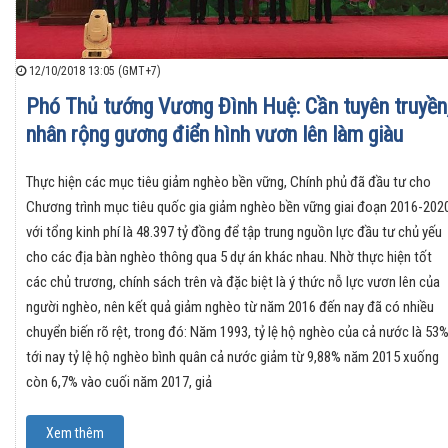
12/10/2018 13:05 (GMT+7)
Phó Thủ tướng Vương Đình Huệ: Cần tuyên truyền
nhân rộng gương điển hình vươn lên làm giàu
Thực hiện các mục tiêu giảm nghèo bền vững, Chính phủ đã đầu tư cho
Chương trình mục tiêu quốc gia giảm nghèo bền vững giai đoạn 2016-202
với tổng kinh phí là 48.397 tỷ đồng để tập trung nguồn lực đầu tư chủ yếu
cho các địa bàn nghèo thông qua 5 dự án khác nhau. Nhờ thực hiện tốt
các chủ trương, chính sách trên và đặc biệt là ý thức nỗ lực vươn lên của
người nghèo, nên kết quả giảm nghèo từ năm 2016 đến nay đã có nhiều
chuyển biến rõ rệt, trong đó: Năm 1993, tỷ lệ hộ nghèo của cả nước là 53%
tới nay tỷ lệ hộ nghèo bình quân cả nước giảm từ 9,88% năm 2015 xuống
còn 6,7% vào cuối năm 2017, giả
Xem thêm