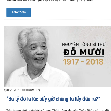
Xem thêm
06/10/2018 10:30 (GMT+7)
“Ba tỷ đô la lúc bấy giờ chúng ta lấy đâu ra?”
Trân trọng giới thiệu bài viết của Thủ tướng Nguyễn Xuân Phúc có tựa đề