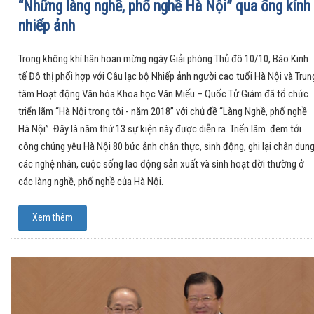
“Những làng nghề, phố nghề Hà Nội” qua ống kính
nhiếp ảnh
Trong không khí hân hoan mừng ngày Giải phóng Thủ đô 10/10, Báo Kinh
tế Đô thị phối hợp với Câu lạc bộ Nhiếp ảnh người cao tuổi Hà Nội và Trun
tâm Hoạt động Văn hóa Khoa học Văn Miếu – Quốc Tử Giám đã tổ chức
triển lãm “Hà Nội trong tôi - năm 2018” với chủ đề “Làng Nghề, phố nghề
Hà Nội”. Đây là năm thứ 13 sự kiện này được diễn ra. Triển lãm đem tới
công chúng yêu Hà Nội 80 bức ảnh chân thực, sinh động, ghi lại chân dun
các nghệ nhân, cuộc sống lao động sản xuất và sinh hoạt đời thường ở
các làng nghề, phố nghề của Hà Nội.
Xem thêm