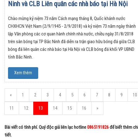
Ninh và CLB Liên quân các nhà báo tại Hà Nội
Chào mừng kỷ niệm 73 năm Cách mạng tháng 8, Quốc khánh nước
CHXHCN Việt Nam (2/9/1945 - 2/9/2018) và kỷ niệm 73 năm ngày thành
lập Văn phòng các cơ quan hành chính nhà nước, chiều ngày 31/8/2018
trên sân bóng tại TP Bắc Ninh đã diễn ra trận giao hữu bóng đá giữa CLB
bóng đá liên quân các nhà báo tại Hà Nội và CLB bóng đá khối VP UBND
tỉnh Bắc Ninh.
Xem thêm
«
1
2
3
4
5
6
7
8
9
10
11
12
13
14
15
16
»
Bài viết có tính phí. Quý độc giả liên lạc hotline
0865191826
để biết thêm ch
tiết.