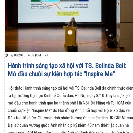
09/10/2018 14:55 (GMT+7)
Hành trình sáng tạo xã hội với TS. Belinda Bell:
Mở đầu chuỗi sự kiện hợp tác “Inspire Me”
Hội thảo Hành trình sáng tạo xã hội với TS. Belinda Bell đã chính thức diễ
ra tại Trường Đại học Kinh tế Quốc dân, Hà Nội ngày 8/10. Đây là sự kiện
mở đầu cho hành trình qua ba thành phố Hà Nội, Đà Nẵng và Tp.HCM của
chuỗi sự kiện “Inspire Me” do Hội đồng Anh phối hợp với Bộ Giáo dục và
Đào tạo tổ chức. Chương trình nhằm hưởng ứng chiến dịch UK GREAT của
Đại sứ quán Vương quốc Anh nhân dịp kỷ niệm 45 năm thiết lập quan hệ
ngoại giao Việt Nam - Vương quốc Anh và đánh dấu sự kiện 25 năm Hội