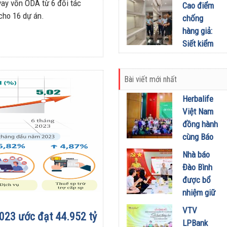
Bằng :
vay vốn ODA từ 6 đối tác
Cao điểm
định mới
Những nỗ
 cho 16 dự án.
chống
theo Lệnh
lực không
hàng giả:
280
ngừng nghỉ
Siết kiểm
25/05/2026
của các
tra hàng
chiến sĩ
hóa xâm
tuyến đầu
Bài viết mới nhất
phạm sở
14/05/2026
hữu trí tuệ
Herbalife
08/05/2026
Việt Nam
đồng hành
cùng Báo
Sức khỏe
Nhà báo
và Đời
Đào Bình
sống tổ
được bổ
chức Cuộc
nhiệm giữ
thi “Tôi
chức Tổng
VTV
Khỏe Đẹp
023 ước đạt 44.952 tỷ
Biên tập
LPBank
Hơn” lần