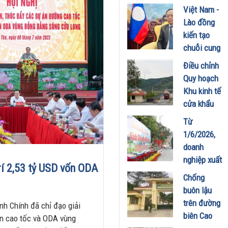
xuất khẩu
Việt Nam -
vận quốc
chính
Lào đồng
tế
ngạch trái
kiến tạo
12/06/2026
cây
chuỗi cung
05/06/2026
ứng 4 tỷ
Điều chỉnh
USD
Quy hoạch
05/06/2026
Khu kinh tế
cửa khẩu
Lào Cai
Từ
đến năm
1/6/2026,
2045: Tạo
doanh
động lực
nghiệp xuất
rí 2,53 tỷ USD vốn ODA
tăng
khẩu thực
Chống
trưởng mới
phẩm sang
buôn lậu
cho kinh tế
Trung Quốc
trên đường
biên mậu
h Chính đã chỉ đạo giải
phải tuân
biên Cao
án cao tốc và ODA vùng
26/05/2026
thủ quy