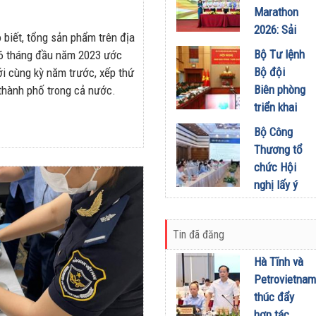
Tạp chí
Marathon
thứ 5 để
Doanh
2026: Sải
khuyến
biết, tổng sản phẩm trên địa
nghiệp và
bước qua
khích mọi
Bộ Tư lệnh
 6 tháng đầu năm 2023 ước
Đầu tư
miền Di
người trở
Bộ đội
ới cùng kỳ năm trước, xếp thứ
01/08/2026
sản, lan
thành
Biên phòng
 thành phố trong cả nước.
tỏa giá trị
phiên bản
triển khai
du lịch
tốt hơn của
phương
Bộ Công
xanh
chính mình
hướng,
Thương tổ
31/07/2026
01/08/2026
nhiệm vụ
chức Hội
trọng tâm
nghị lấy ý
tháng
kiến dự
8/2026
thảo Nghị
31/07/2026
Tin đã đăng
định về
kinh doanh
Hà Tĩnh và
xăng dầu
Petrovietnam
29/07/2026
thúc đẩy
hợp tác