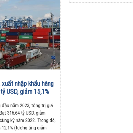
sao xe điện
dầu Việt
ngày càng
Nam lập kỷ
xuất hiện
lục sản
nhiều trên
lượng và
đường
doanh thu
28/07/2026
27/07/2026
á xuất nhập khẩu hàng
 tỷ USD, giảm 15,1%
 đầu năm 2023, tổng trị giá
đạt 316,64 tỷ USD, giảm
 cùng kỳ năm 2022. Trong đó,
ảm 12,1% (tương ứng giảm