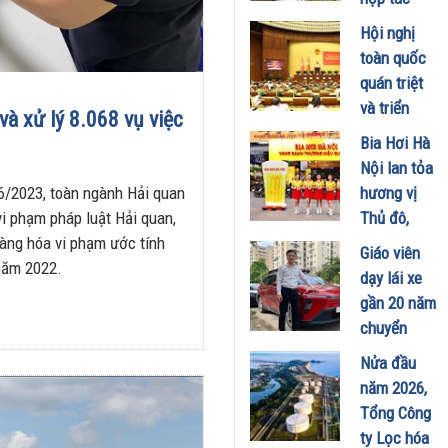
phát triển
Hội nghị
trung tâm
toàn quốc
công
quán triệt
nghiệp -
và triển
và xử lý 8.068 vụ việc
năng lượng
khai thực
Bia Hơi Hà
sinh thái
hiện Nghị
Nội lan tỏa
tại Vũng
quyết Hội
6/2023, toàn ngành Hải quan
hương vị
Áng
nghị Trung
 vi phạm pháp luật Hải quan,
Thủ đô,
29/07/2026
ương 3
hàng hóa vi phạm ước tính
khuấy động
Giáo viên
29/07/2026
 năm 2022.
mùa hè tại
dạy lái xe
TP. Hồ Chí
gần 20 năm
Minh
chuyển
18/07/2026
sang dùng
Nửa đầu
Limo
năm 2026,
Green: Tôi
Tổng Công
đã hiểu vì
ty Lọc hóa