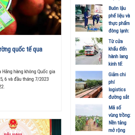
tăng cường
Buôn lậu
bảo vệ
phế liệu và
quyền lợi
thực phẩm
người tiêu
đông lạnh:
dùng
"Điểm
Từ cửa
29/07/2026
nghẽn" đối
rường quốc tế qua
khẩu đến
với phát
hành lang
triển
kinh tế:
thương mại
ủa Hãng hàng không Quốc gia
Động lực
Giảm chi
biên mậu
 5, 6 và đầu tháng 7/2023
mới cho
phí
bền vững
22.
liên kết
logistics
27/06/2026
kinh tế Việt
đường sắt
Nam -
qua Lào
Mã số
Campuchia
Cai: Cần
vùng trồng:
- Lào
sớm điều
Nền tảng
16/06/2026
chỉnh giá
mở rộng
cước liên