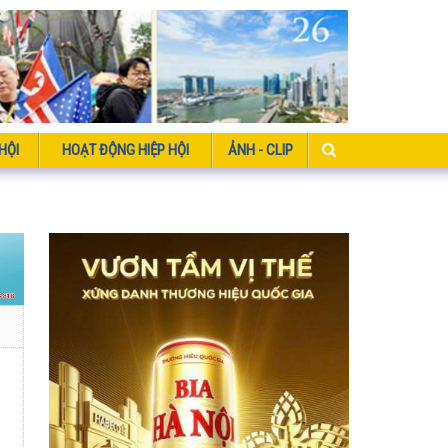
HỘI
HOẠT ĐỘNG HIỆP HỘI
ẢNH - CLIP