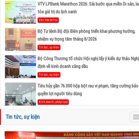
VTV LPBank Marathon 2026: Sải bước qua miền Di sản, la
tỏa giá trị du lịch xanh
Văn hóa xã hội
Bộ Tư lệnh Bộ đội Biên phòng triển khai phương hướng,
nhiệm vụ trọng tâm tháng 8/2026
Tin tức, sự kiện
Bộ Công Thương tổ chức Hội nghị lấy ý kiến dự thảo Nghị
định về kinh doanh xăng dầu
Tin tức, sự kiện
Tiêu hủy gần 76.000 hộp bột rau vi phạm, tăng cường bảo
quyền lợi người tiêu dùng
Kinh doanh, pháp luật
Hà Tĩnh và Petrovietnam thúc đẩy hợp tác phát triển trun
Tin tức, sự kiện
T
tâm công nghiệp - năng lượng sinh thái tại Vũng Áng
n
Hoạt động Hiệp Hội