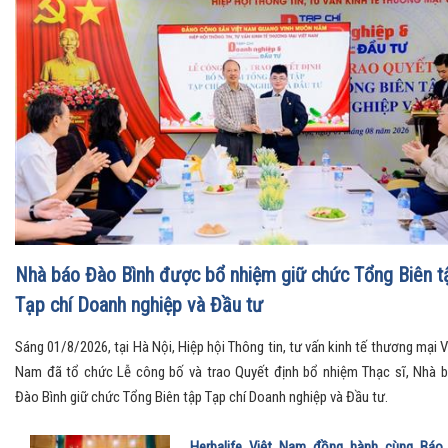
Hội nghị toàn quốc quán triệt và triển khai thực hiện Nghị
quyết Hội nghị Trung ương 3
Tin tức, sự kiện
Chủ tịch UBND tỉnh Thanh Hóa được điều động, bổ nhiệ
giữ chức Thứ trưởng thường trực Bộ Dân tộc và Tôn giáo
Tin tức, sự kiện
Luật Thương mại điện tử (kỳ 3): Chuẩn hóa Livestream, t
thị liên kết và quản lý thông minh trong kỷ nguyên số
Tin tức, sự kiện
Nhà báo Đào Bình được bổ nhiệm giữ chức Tổng Biên t
Tạp chí Doanh nghiệp và Đầu tư
Sáng 01/8/2026, tại Hà Nội, Hiệp hội Thông tin, tư vấn kinh tế thương mại V
Nam đã tổ chức Lễ công bố và trao Quyết định bổ nhiệm Thạc sĩ, Nhà 
Đào Bình giữ chức Tổng Biên tập Tạp chí Doanh nghiệp và Đầu tư.
Herbalife Việt Nam đồng hành cùng Báo