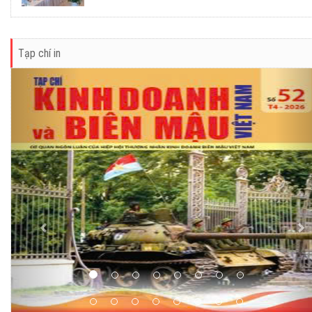
Tạp chí in
Previous
Ne