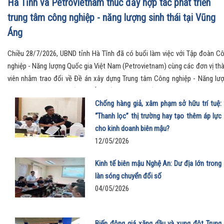
Hà Tĩnh và Petrovietnam thúc đẩy hợp tác phát triển
trung tâm công nghiệp - năng lượng sinh thái tại Vũng
Áng
Chiều 28/7/2026, UBND tỉnh Hà Tĩnh đã có buổi làm việc với Tập đoàn C
nghiệp - Năng lượng Quốc gia Việt Nam (Petrovietnam) cùng các đơn vị th
viên nhằm trao đổi về Đề án xây dựng Trung tâm Công nghiệp - Năng lư
sinh thái tại Khu kinh tế Vũng Áng, đồng thời ký kết các văn kiện hợp tác q
trọng, mở ra định hướng phát triển mới cho khu vực Bắc Trung Bộ.
Chống hàng giả, xâm phạm sở hữu trí tuệ:
“Thanh lọc” thị trường hay tạo thêm áp lực
cho kinh doanh biên mậu?
12/05/2026
Kinh tế biên mậu Nghệ An: Dư địa lớn trong
làn sóng chuyển đổi số
04/05/2026
Biến động giá xăng dầu và xung đột Trung