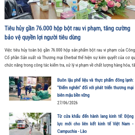
Tiêu hủy gần 76.000 hộp bột rau vi phạm, tăng cường
bảo vệ quyền lợi người tiêu dùng
Việc tiêu hủy toàn bộ gần 76.000 hộp sản phẩm bột rau vi phạm của Công
Cổ phần Sản xuất và Thương mại Eherbal thể hiện sự kiên quyết của cơ q
chức năng trong công tác kiểm tra, xử lý vi phạm về chất lượng hàng hóa, t
cường bảo vệ quyền lợi người tiêu dùng và giữ gìn môi trường kinh doanh l
mạnh.
Buôn lậu phế liệu và thực phẩm đông lạnh:
"Điểm nghẽn" đối với phát triển thương mại
biên mậu bền vững
27/06/2026
Từ cửa khẩu đến hành lang kinh tế: Động
lực mới cho liên kết kinh tế Việt Nam -
Campuchia - Lào