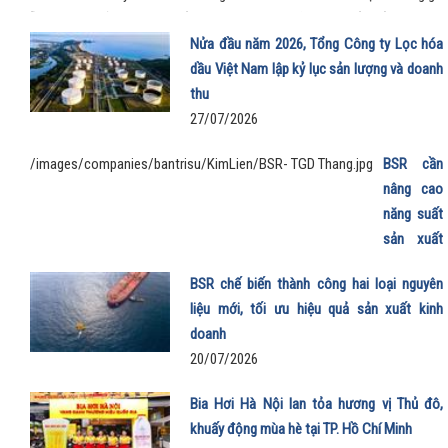
chỗ rộng rãi, khả năng tăng tốc mượt và chi phí sử dụng thấp đến khó tin g
mẫu MPV điện vừa trở thành “xe ruột” của anh trong công việc, vừa phục
Nửa đầu năm 2026, Tổng Công ty Lọc hóa
trọn vẹn nhu cầu gia đình.
dầu Việt Nam lập kỷ lục sản lượng và doanh
thu
27/07/2026
/images/companies/bantrisu/KimLien/BSR- TGD Thang.jpg
BSR cần
nâng cao
năng suất
sản xuất
E100 phục
BSR chế biến thành công hai loại nguyên
vụ lộ trình
liệu mới, tối ưu hiệu quả sản xuất kinh
phát triển
doanh
nhiên liệu
20/07/2026
sinh học
22/07/202
Bia Hơi Hà Nội lan tỏa hương vị Thủ đô,
khuấy động mùa hè tại TP. Hồ Chí Minh