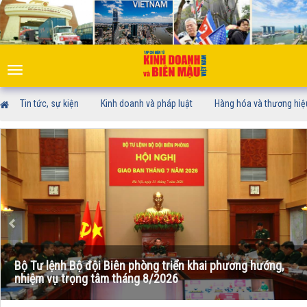
Toggle
navigation
Tin tức, sự kiện
Kinh doanh và pháp luật
Hàng hóa và thương hiệ
Bộ Tư lệnh Bộ đội Biên phòng triển khai phương hướng,
nhiệm vụ trọng tâm tháng 8/2026