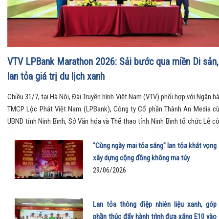
VTV LPBank Marathon 2026: Sải bước qua miền Di sản,
lan tỏa giá trị du lịch xanh
Chiều 31/7, tại Hà Nội, Đài Truyền hình Việt Nam (VTV) phối hợp với Ngân h
TMCP Lộc Phát Việt Nam (LPBank), Công ty Cổ phần Thành An Media c
UBND tỉnh Ninh Bình, Sở Văn hóa và Thể thao tỉnh Ninh Bình tổ chức Lễ c
bố Giải Marathon Quốc tế VTV LPBank 2026 với chủ đề “Sải bước thăng ho
Qua miền Di sản”.
"Cùng ngày mai tỏa sáng" lan tỏa khát vọng
xây dựng cộng đồng không ma túy
29/06/2026
Lan tỏa thông điệp nhiên liệu xanh, góp
phần thúc đẩy hành trình đưa xăng E10 vào