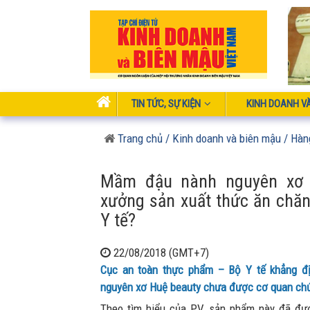
TIN TỨC, SỰ KIỆN
KINH DOANH V
Trang chủ
/ Kinh doanh và biên mậu
/ Hàn
Mầm đậu nành nguyên xơ 
xưởng sản xuất thức ăn chă
Y tế?
22/08/2018 (GMT+7)
Cục an toàn thực phẩm – Bộ Y tế khẳng 
nguyên xơ Huệ beauty chưa được cơ quan ch
Theo tìm hiểu của PV, sản phẩm này đã đượ