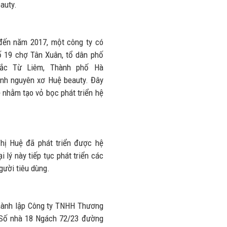
nhiều trên
auty.
lượng và
đường
doanh thu
28/07/2026
27/07/2026
đến năm 2017, một công ty có
Số 19 chợ Tân Xuân, tổ dân phố
Bắc Từ Liêm, Thành phố Hà
nh nguyên xơ Huệ beauty. Đây
 nhằm tạo vỏ bọc phát triển hệ
hị Huệ đã phát triển được hệ
 lý này tiếp tục phát triển các
gười tiêu dùng.
hành lập Công ty TNHH Thương
ạiSố nhà 18 Ngách 72/23 đường