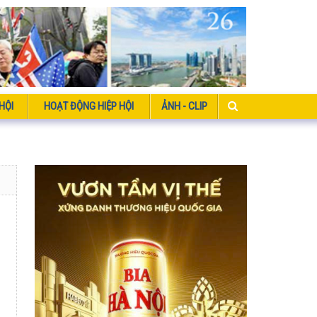
HỘI
HOẠT ĐỘNG HIỆP HỘI
ẢNH - CLIP