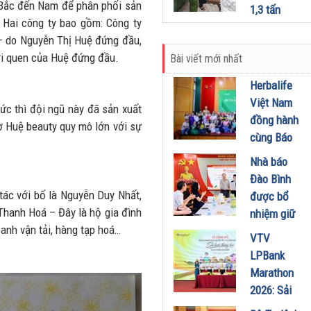
13.000 vụ
 Bắc đến Nam để phân phối sản
1,3 tấn
việc vi
Hai công ty bao gồm: Công ty
hàng hóa
phạm
 do Nguyễn Thị Huệ đứng đầu,
có dấu hiệu
ời quen của Huệ đứng đầu.
05/10/2023
Bài viết mới nhất
làm giả
04/10/2023
Herbalife
Việt Nam
hức thì đội ngũ này đã sản xuất
đồng hành
 Huệ beauty quy mô lớn với sự
cùng Báo
Sức khỏe
Nhà báo
và Đời
Đào Bình
sống tổ
tác với bố là Nguyễn Duy Nhất,
được bổ
chức Cuộc
 Thanh Hoá – Đây là hộ gia đình
nhiệm giữ
thi “Tôi
oanh vận tải, hàng tạp hoá…
chức Tổng
VTV
Khỏe Đẹp
Biên tập
LPBank
Hơn” lần
Tạp chí
Marathon
thứ 5 để
Doanh
2026: Sải
khuyến
nghiệp và
bước qua