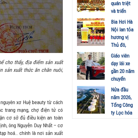
công
quán triệt
nghiệp -
và triển
năng lượng
khai thực
Bia Hơi Hà
sinh thái
hiện Nghị
Nội lan tỏa
tại Vũng
quyết Hội
hương vị
Áng
nghị Trung
Thủ đô,
29/07/2026
ương 3
khuấy động
Giáo viên
29/07/2026
mùa hè tại
ể cho thấy, địa điểm sản xuất
dạy lái xe
TP. Hồ Chí
 sản xuất thức ăn chăn nuôi,
gần 20 năm
Minh
chuyển
18/07/2026
sang dùng
Nửa đầu
Limo
năm 2026,
Green: Tôi
nguyên xơ Huệ beauty từ cách
Tổng Công
đã hiểu vì
c trang mạng, chợ điện tử có
ty Lọc hóa
sao xe điện
ận cơ sở đủ điều kiện an toàn
dầu Việt
ngày càng
ịnh, ông Nguyễn Duy Nhất – cơ
Nam lập kỷ
xuất hiện
tạp hoá… chính là nơi sản xuất
lục sản