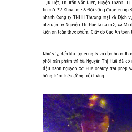
Tựu Liệt, Thị trấn Văn Điển, Huyện Thanh Trì
tin mà PV Khoa học & Đời sống được cung cấ
nhánh Công ty TNHH Thương mại và Dịch vụ
nhà của bà Nguyễn Thị Huệ tại xóm 3, xã Min
kiện an toàn thực phẩm. Giấy do Cục An toàn 
Như vậy, đến khi lập công ty và dần hoàn thà
phối sản phẩm thì bà Nguyễn Thị Huệ đã c
đậu nành nguyên xơ Huệ beauty trái phép và
hàng trăm triệu đồng mỗi tháng.