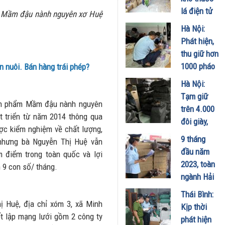
lá điện tử
, Mầm đậu nành nguyên xơ Huệ
không rõ
Hà Nội:
nguồn gốc
Phát hiện,
lớn nhất từ
thu giữ hơn
trước đến
1000 pháo
 nuôi. Bán hàng trái phép?
nay
hoa không
Hà Nội:
15/10/2023
rõ nguồn
Tạm giữ
 sản phẩm Mầm đậu nành nguyên
gốc
trên 4.000
 triển từ năm 2014 thông qua
13/10/2023
đôi giày,
ợc kiểm nghiệm về chất lượng,
dép có dấu
9 tháng
nhưng bà Nguyễn Thị Huệ vẫn
hiệu giả
đầu năm
m điểm trong toàn quốc và lợi
mạo nhãn
2023, toàn
 9 con số/ tháng.
hiệu
ngành Hải
07/10/2023
quan đã
Thái Bình:
bắt giữ, xử
 Huệ, địa chỉ xóm 3, xã Minh
Kịp thời
lý gần
ết lập mạng lưới gồm 2 công ty
phát hiện