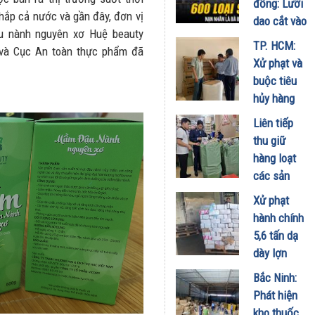
đồng: Lưỡi
khắp cả nước và gần đây, đơn vị
27/05/2026
dao cắt vào
u nành nguyên xơ Huệ beauty
niềm tin xã
TP. HCM:
và Cục An toàn thực phẩm đã
hội
Xử phạt và
13/04/2025
buộc tiêu
hủy hàng
trăm chai
Liên tiếp
dầu gội
thu giữ
không rõ
hàng loạt
nguồn gốc
các sản
28/11/2023
phẩm đồ
Xử phạt
chơi trẻ em
hành chính
không có
5,6 tấn dạ
dấu chứng
dày lợn
nhận hợp
đông lạnh
Bắc Ninh:
quy
nhập lậu
Phát hiện
25/11/2023
22/11/2023
kho thuốc