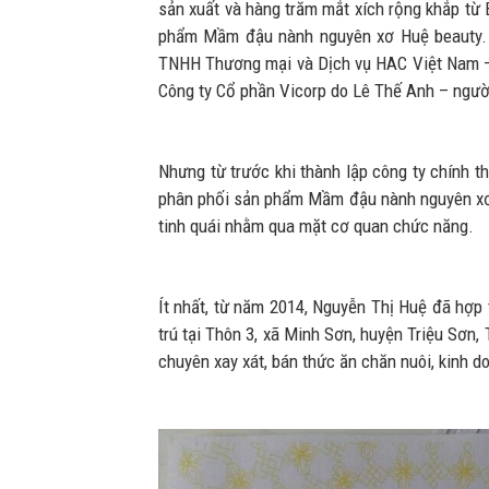
sản xuất và hàng trăm mắt xích rộng khắp từ
phẩm Mầm đậu nành nguyên xơ Huệ beauty. 
TNHH Thương mại và Dịch vụ HAC Việt Nam –
Công ty Cổ phần Vicorp do Lê Thế Anh – ngư
Nhưng từ trước khi thành lập công ty chính t
phân phối sản phẩm Mầm đậu nành nguyên xơ
tinh quái nhằm qua mặt cơ quan chức năng.
Ít nhất, từ năm 2014, Nguyễn Thị Huệ đã hợp 
trú tại Thôn 3, xã Minh Sơn, huyện Triệu Sơn,
chuyên xay xát, bán thức ăn chăn nuôi, kinh d