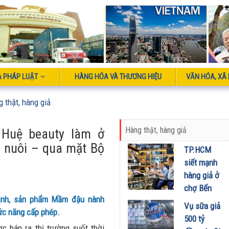
À PHÁP LUẬT
HÀNG HÓA VÀ THƯƠNG HIỆU
VĂN HÓA, XÃ 
g thật, hàng giả
Hàng thật, hàng giả
Huệ beauty làm ở
n nuôi – qua mặt Bộ
TP.HCM
siết mạnh
hàng giả ở
chợ Bến
định, sản phẩm Mầm đậu nành
Thành,
Vụ sữa giả
ức năng cấp phép.
Saigon
500 tỷ
Square
c bán ra thị trường suốt thời