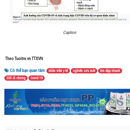
Caption
Theo Tuoitre.vn TTXVN
Có thể bạn quan tâm:
nhân viên y tế
nghiên cứu mới
tim đập nhanh
203 di chứng
Covid-19