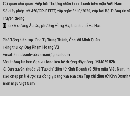
Cơ quan chủ quản: Hiệp hội Thương nhân kinh doanh biên mậu Việt Nam
Số giấy phép: số 450/GP-BTTTT, cấp ngày 8/10/2020, cấp bởi Bộ Thông tin v
Truyền thông
268A đường Âu Cơ, phường Hồng Hà, thành phố Hà Nội.
Phó Tổng biên tập: Ông
Tạ Trung Thành,
Ông
Vũ Minh Quân
Tổng thư ký: Ông
Phạm Hoàng Vũ
Email:
kinhdoanhvabienmau@gmail.com
Mọi thông tin bạn đọc vui lòng liên hệ đường dây nóng:
0865191826
® Bản quyền thuộc về
Tạp chí điện tử Kinh Doanh và Biên mậu Việt Nam
, m
sao chép phải được sự đồng ý bằng văn bản của
Tạp chí điện tử Kinh Doanh 
Biên mậu Việt Nam
.