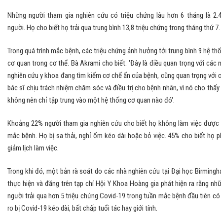
Những người tham gia nghiên cứu có triệu chứng lâu hơn 6 tháng là 2.
người. Họ cho biết họ trải qua trung bình 13,8 triệu chứng trong tháng thứ 7.
Trong quá trình mắc bệnh, các triệu chứng ảnh hưởng tới trung bình 9 hệ th
cơ quan trong cơ thể. Bà Akrami cho biết: 'Đây là điều quan trọng với các 
nghiên cứu y khoa đang tìm kiếm cơ chế ẩn của bệnh, cũng quan trọng với 
bác sĩ chịu trách nhiệm chăm sóc và điều trị cho bệnh nhân, vì nó cho thấy
không nên chỉ tập trung vào một hệ thống cơ quan nào đó'.
Khoảng 22% người tham gia nghiên cứu cho biết họ không làm việc được
mắc bệnh. Họ bị sa thải, nghỉ ốm kéo dài hoặc bỏ việc. 45% cho biết họ p
giảm lịch làm việc.
Trong khi đó, một bản rà soát do các nhà nghiên cứu tại Đại học Birming
thực hiện và đăng trên tạp chí Hội Y Khoa Hoàng gia phát hiện ra rằng nh
người trải qua hơn 5 triệu chứng Covid-19 trong tuần mắc bệnh đầu tiên có 
ro bị Covid-19 kéo dài, bất chấp tuổi tác hay giới tính.