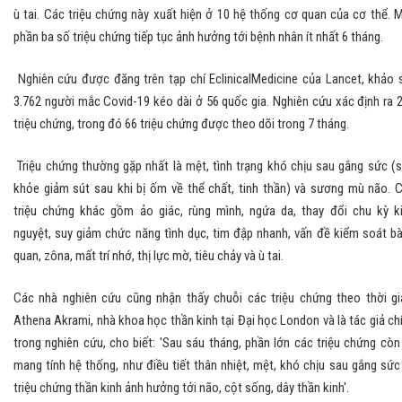
ù tai. Các triệu chứng này xuất hiện ở 10 hệ thống cơ quan của cơ thể. 
phần ba số triệu chứng tiếp tục ảnh hưởng tới bệnh nhân ít nhất 6 tháng.
Nghiên cứu được đăng trên tạp chí EclinicalMedicine của Lancet, khảo 
3.762 người mắc Covid-19 kéo dài ở 56 quốc gia. Nghiên cứu xác định ra 
triệu chứng, trong đó 66 triệu chứng được theo dõi trong 7 tháng.
Triệu chứng thường gặp nhất là mệt, tình trạng khó chịu sau gắng sức (
khỏe giảm sút sau khi bị ốm về thể chất, tinh thần) và sương mù não. 
triệu chứng khác gồm ảo giác, rùng mình, ngứa da, thay đổi chu kỳ k
nguyệt, suy giảm chức năng tình dục, tim đập nhanh, vấn đề kiểm soát b
quan, zôna, mất trí nhớ, thị lực mờ, tiêu chảy và ù tai.
Các nhà nghiên cứu cũng nhận thấy chuỗi các triệu chứng theo thời gi
Athena Akrami, nhà khoa học thần kinh tại Đại học London và là tác giả ch
trong nghiên cứu, cho biết: 'Sau sáu tháng, phần lớn các triệu chứng còn 
mang tính hệ thống, như điều tiết thân nhiệt, mệt, khó chịu sau gắng sức
triệu chứng thần kinh ảnh hưởng tới não, cột sống, dây thần kinh'.