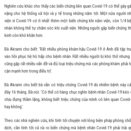
Nghiên cứu khác cho thấy các biến chứng liên quan Covid-19 có thể gây g
nặng cho hệ thống xã hội và y tế trong những năm tới. Một nửa người n
viện vì Covid-19 có ít nhất thêm một biến chứng khi nằm viện, còn 1/4 b
nhân không thể tự chăm sóc khi xuất viện. Những người gặp biến chứng t
kinh còn khó khăn hơn.
Bà Akrami cho biết: 'Rất nhiều phòng khám hậu Covid-19 ở Anh đã tập tr
vào hồi phục hệ hô hấp cho bệnh nhân. Rất nhiều người bị khó thở nhưng
cũng gặp rất nhiều vấn đề và đủ loại triệu chứng mà các phòng khám phải t
cận mạnh hơn trong điều trị'.
Bà Akrami cho biết bà vẫn có triệu chứng Covid-19 dù nhiễm bệnh này c
đây 16 tháng. Bà nói: 'Có thể có hàng chục nghìn bệnh nhân Covid-19 kéo 
chịu đựng thầm lặng, không biết triệu chứng của mình có liên quan Covid
hay không'.
Theo các nhà nghiên cứu, khi tính tới chuyện nới lỏng biện pháp phòng ch
dịch, cần tính tới cả rủi ro biến chứng mà bệnh nhân Covid-19 phải trải q