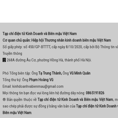
Tạp chí điện tử Kinh Doanh và Biên mậu Việt Nam
Cơ quan chủ quản: Hiệp hội Thương nhân kinh doanh biên mậu Việt Nam
Số giấy phép: số 450/GP-BTTTT, cấp ngày 8/10/2020, cấp bởi Bộ Thông tin v
Truyền thông
268A đường Âu Cơ, phường Hồng Hà, thành phố Hà Nội.
Phó Tổng biên tập: Ông
Tạ Trung Thành,
Ông
Vũ Minh Quân
Tổng thư ký: Ông
Phạm Hoàng Vũ
Email:
kinhdoanhvabienmau@gmail.com
Mọi thông tin bạn đọc vui lòng liên hệ đường dây nóng:
0865191826
® Bản quyền thuộc về
Tạp chí điện tử Kinh Doanh và Biên mậu Việt Nam
, m
sao chép phải được sự đồng ý bằng văn bản của
Tạp chí điện tử Kinh Doanh 
Biên mậu Việt Nam
.