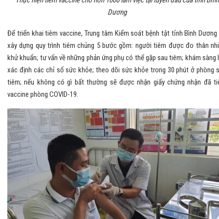
Thực hiện tiêm vaccine cho hơn 1000 làm việc tại tuyến đầu của tỉnh Bình
Dương
Để triển khai tiêm vaccine, Trung tâm Kiểm soát bệnh tật tỉnh Bình Dương
xây dựng quy trình tiêm chủng 5 bước gồm: người tiêm được đo thân nhi
khử khuẩn; tư vấn về những phản ứng phụ có thể gặp sau tiêm; khám sàng 
xác định các chỉ số sức khỏe; theo dõi sức khỏe trong 30 phút ở phòng 
tiêm; nếu không có gì bất thường sẽ được nhận giấy chứng nhận đã t
vaccine phòng COVID-19.