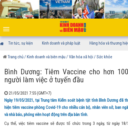
Toggle
navigation
Tin tức, sự kiện
Kinh doanh và pháp luật
Hàng hóa và thương hiệ
Trang chủ
/ Kinh doanh và biên mậu
/ Văn hóa xã hội
/ Sức khỏe
Bình Dương: Tiêm Vaccine cho hơn 10
người làm việc ở tuyến đầu
21/05/2021 7:55 (GMT+7)
Ngày 19/05/2021, tại Trung tâm Kiểm soát bệnh tật tỉnh Bình Dương đã t
hiện tiêm vaccine phòng Covid-19 cho nhiều cán bộ, nhân viên sở, ban ng
và nhà báo, phóng viên hoạt động trên địa bàn tỉnh.
Cụ thể, việc tiêm vaccine sẽ được tổ chức trong 3 ngày, từ ngày 18/