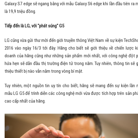
Galaxy S7 edge sẽ ngang bằng với mẫu Galaxy S6 edge khi lần đầu tiên ra 
là 19,9 triệu đồng.
Tiếp đến là LG, với "phát súng" G5
LG cũng vừa gửi thư mời đến giới truyền thông Việt Nam về sự kiện TechS
2016 vào ngày 16/3 tới đây. Hãng cho biết sẽ giới thiệu về chiến lược k
doanh của hãng cũng như những sản phẩm mới nhất, với công nghệ đột 
hứa hẹn sẽ dẫn đầu thị trường điện tử trong năm. Tuy nhiên, thông tin sẽ g
thiệu thiết bị nào vẫn nằm trong vòng bí mật.
Tuy nhiên, một nguồn tin uy tín cho biết, hãng sẽ mang đến sự kiện lần 
mẫu LG G5 để trình diễn các công nghệ mới vừa được tích hợp trên sản p
cao cấp nhất của hãng.