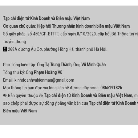
Tạp chí điện tử Kinh Doanh và Biên mậu Việt Nam
Cơ quan chủ quản: Hiệp hội Thương nhân kinh doanh biên mậu Việt Nam
Số giấy phép: số 450/GP-BTTTT, cấp ngày 8/10/2020, cấp bởi Bộ Thông tin v
Truyền thông
268A đường Âu Cơ, phường Hồng Hà, thành phố Hà Nội.
Phó Tổng biên tập: Ông
Tạ Trung Thành,
Ông
Vũ Minh Quân
Tổng thư ký: Ông
Phạm Hoàng Vũ
Email:
kinhdoanhvabienmau@gmail.com
Mọi thông tin bạn đọc vui lòng liên hệ đường dây nóng:
0865191826
® Bản quyền thuộc về
Tạp chí điện tử Kinh Doanh và Biên mậu Việt Nam
, m
sao chép phải được sự đồng ý bằng văn bản của
Tạp chí điện tử Kinh Doanh 
Biên mậu Việt Nam
.