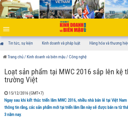
Toggle
navigation
Tin tức, sự kiện
Kinh doanh và pháp luật
Hàng hóa và thương hiệ
Trang chủ
/ Kinh doanh và biên mậu
/ Công nghệ
Loạt sản phẩm tại MWC 2016 sắp lên kệ t
trường Việt
15/12/2016 (GMT+7)
Ngay sau khi kết thúc triển lãm MWC 2016, nhiều nhà bán lẻ tại Việt Nam
thông tin rằng, các sản phẩm mới tại triển lãm lần này sẽ được bán ra từ th
3 năm nay.