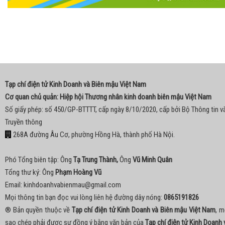
Tạp chí điện tử Kinh Doanh và Biên mậu Việt Nam
Cơ quan chủ quản: Hiệp hội Thương nhân kinh doanh biên mậu Việt Nam
Số giấy phép: số 450/GP-BTTTT, cấp ngày 8/10/2020, cấp bởi Bộ Thông tin v
Truyền thông
268A đường Âu Cơ, phường Hồng Hà, thành phố Hà Nội.
Phó Tổng biên tập: Ông
Tạ Trung Thành,
Ông
Vũ Minh Quân
Tổng thư ký: Ông
Phạm Hoàng Vũ
Email:
kinhdoanhvabienmau@gmail.com
Mọi thông tin bạn đọc vui lòng liên hệ đường dây nóng:
0865191826
® Bản quyền thuộc về
Tạp chí điện tử Kinh Doanh và Biên mậu Việt Nam
, m
sao chép phải được sự đồng ý bằng văn bản của
Tạp chí điện tử Kinh Doanh 