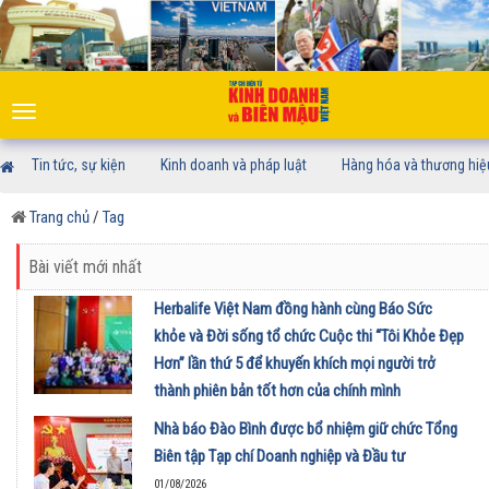
Toggle
navigation
Tin tức, sự kiện
Kinh doanh và pháp luật
Hàng hóa và thương hiệ
Trang chủ
/
Tag
Bài viết mới nhất
Herbalife Việt Nam đồng hành cùng Báo Sức
khỏe và Đời sống tổ chức Cuộc thi “Tôi Khỏe Đẹp
Hơn” lần thứ 5 để khuyến khích mọi người trở
thành phiên bản tốt hơn của chính mình
01/08/2026
Nhà báo Đào Bình được bổ nhiệm giữ chức Tổng
Biên tập Tạp chí Doanh nghiệp và Đầu tư
01/08/2026