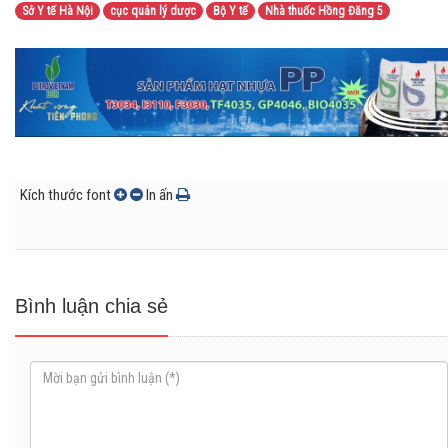
Sở Y tế Hà Nội
cục quản lý dược
Bộ Y tế
Nhà thuốc Hồng Đăng 5
Kích thước font
In ấn
Bình luận chia sẻ