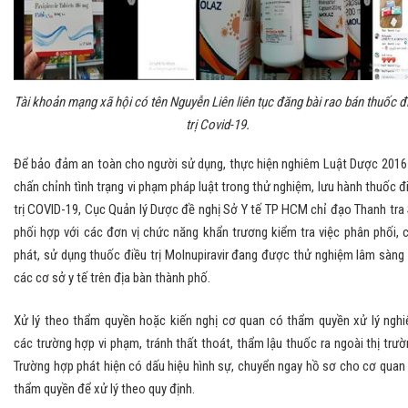
Tài khoản mạng xã hội có tên Nguyễn Liên liên tục đăng bài rao bán thuốc đ
trị Covid-19.
Để bảo đảm an toàn cho người sử dụng, thực hiện nghiêm Luật Dược 2016
chấn chỉnh tình trạng vi phạm pháp luật trong thử nghiệm, lưu hành thuốc đ
trị COVID-19, Cục Quản lý Dược đề nghị Sở Y tế TP HCM chỉ đạo Thanh tra
phối hợp với các đơn vị chức năng khẩn trương kiểm tra việc phân phối, 
phát, sử dụng thuốc điều trị Molnupiravir đang được thử nghiệm lâm sàng 
các cơ sở y tế trên địa bàn thành phố.
Xử lý theo thẩm quyền hoặc kiến nghị cơ quan có thẩm quyền xử lý ngh
các trường hợp vi phạm, tránh thất thoát, thẩm lậu thuốc ra ngoài thị trườ
Trường hợp phát hiện có dấu hiệu hình sự, chuyển ngay hồ sơ cho cơ quan
thẩm quyền để xử lý theo quy định.