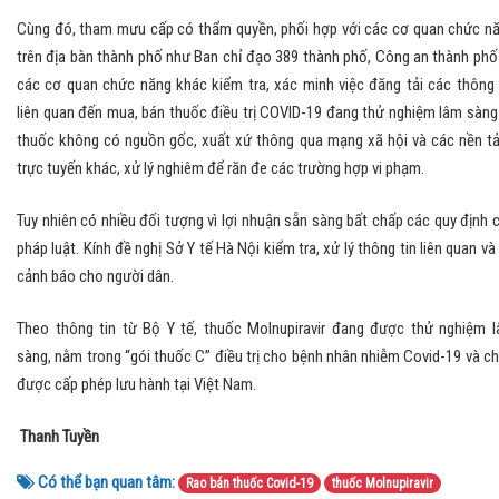
Cùng đó, tham mưu cấp có thẩm quyền, phối hợp với các cơ quan chức n
trên địa bàn thành phố như Ban chỉ đạo 389 thành phố, Công an thành phố
các cơ quan chức năng khác kiểm tra, xác minh việc đăng tải các thông 
liên quan đến mua, bán thuốc điều trị COVID-19 đang thử nghiệm lâm sàng
thuốc không có nguồn gốc, xuất xứ thông qua mạng xã hội và các nền t
trực tuyến khác, xử lý nghiêm để răn đe các trường hợp vi phạm.
Tuy nhiên có nhiều đối tượng vì lợi nhuận sẵn sàng bất chấp các quy định 
pháp luật. Kính đề nghị Sở Y tế Hà Nội kiểm tra, xử lý thông tin liên quan và
cảnh báo cho người dân.
Theo thông tin từ Bộ Y tế, thuốc Molnupiravir đang được thử nghiệm 
sàng, nằm trong “gói thuốc C” điều trị cho bệnh nhân nhiễm Covid-19 và c
được cấp phép lưu hành tại Việt Nam.
Thanh Tuyền
Có thể bạn quan tâm:
Rao bán thuốc Covid-19
thuốc Molnupiravir