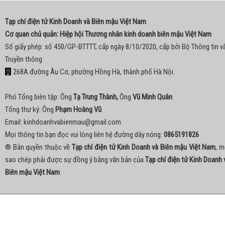
Tạp chí điện tử Kinh Doanh và Biên mậu Việt Nam
Cơ quan chủ quản: Hiệp hội Thương nhân kinh doanh biên mậu Việt Nam
Số giấy phép: số 450/GP-BTTTT, cấp ngày 8/10/2020, cấp bởi Bộ Thông tin v
Truyền thông
268A đường Âu Cơ, phường Hồng Hà, thành phố Hà Nội.
Phó Tổng biên tập: Ông
Tạ Trung Thành,
Ông
Vũ Minh Quân
Tổng thư ký: Ông
Phạm Hoàng Vũ
Email:
kinhdoanhvabienmau@gmail.com
Mọi thông tin bạn đọc vui lòng liên hệ đường dây nóng:
0865191826
® Bản quyền thuộc về
Tạp chí điện tử Kinh Doanh và Biên mậu Việt Nam
, m
sao chép phải được sự đồng ý bằng văn bản của
Tạp chí điện tử Kinh Doanh 
Biên mậu Việt Nam
.