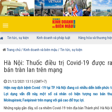
Toggle
navigation
Tin tức, sự kiện
Kinh doanh và pháp luật
Hàng hóa và thương hiệ
Trang chủ
/ Kinh doanh và biên mậu
/ Tin tức, sự kiện
Hà Nội: Thuốc điều trị Covid-19 được r
bán tràn lan trên mạng
21/12/2021 13:15 (GMT+7)
Hiện nay dịch bệnh Covid -19 tại TP. Hà Nội đang có nhiều diễn biến phức t
Lợi dụng vấn đề này, một số cá nhân có hiện tượng rao bán th
Molnupiravir, Favipiravir trên mạng với giá cao để trục lợi.
Những ngày gần đây, số ca nhiễm Covid-19 trên địa bàn Thành phố Hà Nội l