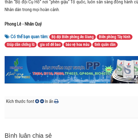
thần “Bộ đội Cụ Hồ” nơi "phên giậu" Tổ quốc, luôn sẵn sàng đồng hành c
Nhân dân trong mọi hoàn cảnh.
Phong Lê - Nhân Quý
Có thể bạn quan tâm:
Bộ đội Biên phòng An Giang
Biên phòng Tây Ninh
Giúp dân chống lũ
gia cố đê bao
bảo vệ hoa màu
tình quân dân
Kích thước font
In ấn
Bình luận chia sẻ