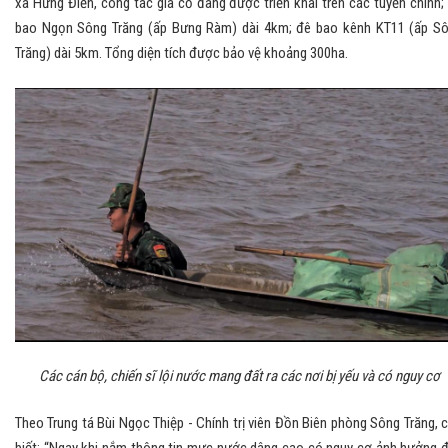
xã Hưng Điền, công tác gia cố đang được triển khai trên các tuyến chính;
bao Ngọn Sông Trăng (ấp Bưng Ràm) dài 4km; đê bao kênh KT11 (ấp S
Trăng) dài 5km. Tổng diện tích được bảo vệ khoảng 300ha.
Các cán bộ, chiến sĩ lội nước mang đất ra các nơi bị yếu và có nguy cơ
Theo Trung tá Bùi Ngọc Thiệp - Chính trị viên Đồn Biên phòng Sông Trăng, 