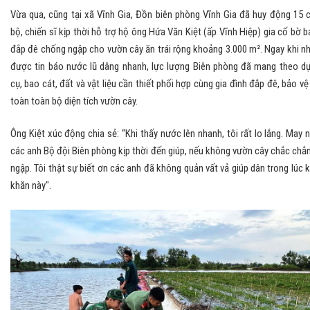
Vừa qua, cũng tại xã Vĩnh Gia, Đồn biên phòng Vĩnh Gia đã huy động 15 
bộ, chiến sĩ kịp thời hỗ trợ hộ ông Hứa Văn Kiệt (ấp Vĩnh Hiệp) gia cố bờ b
đắp đê chống ngập cho vườn cây ăn trái rộng khoảng 3.000 m². Ngay khi n
được tin báo nước lũ dâng nhanh, lực lượng Biên phòng đã mang theo d
cụ, bao cát, đất và vật liệu cần thiết phối hợp cùng gia đình đắp đê, bảo vệ
toàn toàn bộ diện tích vườn cây.
Ông Kiệt xúc động chia sẻ: “Khi thấy nước lên nhanh, tôi rất lo lắng. May 
các anh Bộ đội Biên phòng kịp thời đến giúp, nếu không vườn cây chắc chắn
ngập. Tôi thật sự biết ơn các anh đã không quản vất vả giúp dân trong lúc 
khăn này".