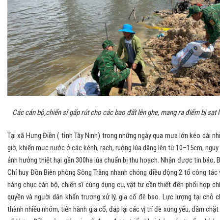
Các cán bộ,chiến sĩ gấp rút cho các bao đất lên ghe, mang ra điểm bị sạt l
Tại xã Hưng Điền ( tỉnh Tây Ninh) trong những ngày qua mưa lớn kéo dài nh
giờ, khiến mực nước ở các kênh, rạch, ruộng lúa dâng lên từ 10–15cm, nguy
ảnh hưởng thiệt hại gần 300ha lúa chuẩn bị thu hoạch. Nhận được tin báo, 
Chỉ huy Đồn Biên phòng Sông Trăng nhanh chóng điều động 2 tổ công tác 
hàng chục cán bộ, chiến sĩ cùng dụng cụ, vật tư cần thiết đến phối hợp ch
quyền và người dân khẩn trương xử lý, gia cố đê bao. Lực lượng tại chỗ c
thành nhiều nhóm, tiến hành gia cố, đắp lại các vị trí đê xung yếu, đầm chặt 