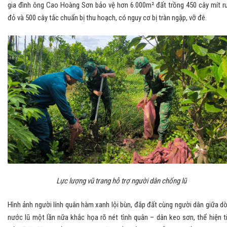
gia đình ông Cao Hoàng Sơn bảo vệ hơn 6.000m² đất trồng 450 cây mít r
đỏ và 500 cây tắc chuẩn bị thu hoạch, có nguy cơ bị tràn ngập, vỡ đê.
Lực lượng vũ trang hỗ trợ người dân chống lũ
Hình ảnh người lính quân hàm xanh lội bùn, đắp đất cùng người dân giữa d
nước lũ một lần nữa khắc họa rõ nét tình quân – dân keo sơn, thể hiện t