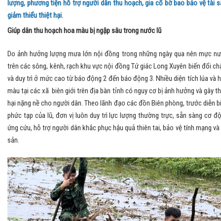
lượng, phương tiện hỗ trợ người dân thu hoạch, gia cố bờ bao bảo vệ tài s
giảm thiểu thiệt hại.
Giúp dân thu hoạch hoa màu bị ngập sâu trong nước lũ
Do ảnh hưởng lượng mưa lớn nội đồng trong những ngày qua nên mực n
trên các sông, kênh, rạch khu vực nội đồng Tứ giác Long Xuyên biến đổi c
và duy trì ở mức cao từ báo động 2 đến báo động 3. Nhiều diện tích lúa và 
màu tại các xã biên giới trên địa bàn tỉnh có nguy cơ bị ảnh hưởng và gây th
hại nặng nề cho người dân. Theo lãnh đạo các đồn Biên phòng, trước diễn b
phức tạp của lũ, đơn vị luôn duy trì lực lượng thường trực, sẵn sàng cơ đ
ứng cứu, hỗ trợ người dân khắc phục hậu quả thiên tai, bảo vệ tính mạng và 
sản.