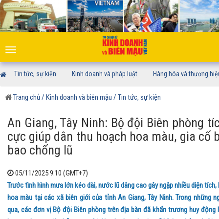
Toggle
navigation
Tin tức, sự kiện
Kinh doanh và pháp luật
Hàng hóa và thương hiệ
Trang chủ
/ Kinh doanh và biên mậu
/ Tin tức, sự kiện
An Giang, Tây Ninh: Bộ đội Biên phòng tí
cực giúp dân thu hoạch hoa màu, gia cố 
bao chống lũ
05/11/2025 9:10 (GMT+7)
Trước tình hình mưa lớn kéo dài, nước lũ dâng cao gây ngập nhiều diện tích, 
hoa màu tại các xã biên giới của tỉnh An Giang, Tây Ninh. Trong những n
qua, các đơn vị Bộ đội Biên phòng trên địa bàn đã khẩn trương huy động 