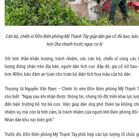
Cán bộ, chiến sĩ Đồn Biên phòng Mỹ Thạnh Tây giúp dân gia cố đê bao, bảo
hơn 2ha chanh trước nguy cơ lũ
Với tinh thần khẩn trương, trách nhiệm, các cán bộ, chiến sĩ cùng các 
lượng đứng chân trên địa bàn, người dân tích cực đắp đê, gia cố bờ bao 
hơn 400m, bảo đảm an toàn cho toàn bộ diện tích hoa màu của hộ dân.
Thượng tá Nguyễn Văn Nam – Chính trị viên Đồn Biên phòng Mỹ Thạnh T
cho biết: “Ngay sau khi nhận được thông tin, chúng tôi đã triển khai lực lư
đến hiện trường hỗ trợ bà con. Việc giúp dân ứng phó thiên tai không chỉ
nhiệm vụ, mà còn là tình cảm, là trách nhiệm của người lính Biên phòng đối 
Nhân dân khu vực biên giới.”
Trước đó, Đồn Biên phòng Mỹ Thạnh Tây phối hợp các lực lượng tổ chức g