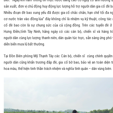
biết: “Ngay khi nắm thông tin mực nước dâng cao có nguy cơ ảnh hưởng 
sản xuất, đơn vị chủ động huy động lực lượng hỗ trợ người dân gia cố đê b
Nhiều đoạn đê bao xung yếu đã được gia cố chắc chắn, hạn chế tối đa n
cơ nước tràn vào đồng lúa” đây không chỉ là nhiệm vụ kỹ thuật, công tác 
cố đê bao còn là sự chung sức của cả cộng đồng. Trên các tuyến đê ở
Hưng Điền,tỉnh Tây Ninh, hằng ngày có các cán bộ, chiến sĩ và hàng t
người dân cùng lực lượng thanh niên, dân quân túc trực, sẵn sàng ứng phó 
diễn biến mưa lũ bất thường.
Tại Đồn Biên phòng Mỹ Thạnh Tây các Cán bộ, chiến sĩ cùng chính quyền
người dân cũng khẩn trương đắp đê, gia cố bờ bao, bảo vệ an toàn diện t
hoa màu, thể hiện tinh thần trách nhiệm và nghĩa tình quân – dân vùng biên.