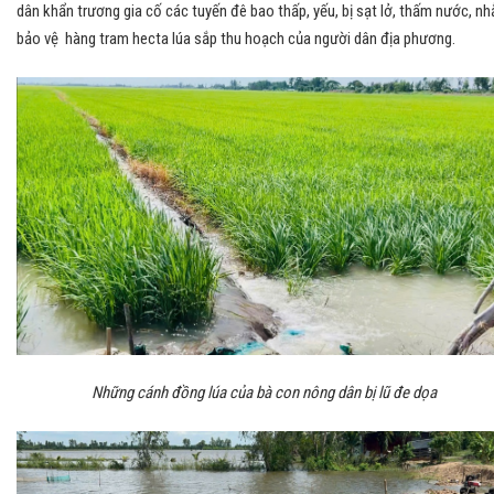
dân khẩn trương gia cố các tuyến đê bao thấp, yếu, bị sạt lở, thấm nước, n
bảo vệ hàng tram hecta lúa sắp thu hoạch của người dân địa phương.
Những cánh đồng lúa của bà con nông dân bị lũ đe dọa