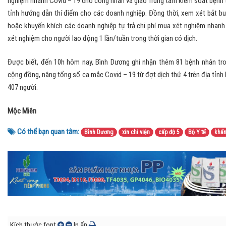
nghiệm nhanh Covid – 19 cho công nhân và giao Trung tâm kiểm soát bệnh 
tỉnh hướng dẫn thí điểm cho các doanh nghiệp. Đồng thời, xem xét bắt b
hoặc khuyến khích các doanh nghiệp tự trả chi phí mua xét nghiệm nhanh
xét nghiệm cho người lao động 1 lần/tuần trong thời gian có dịch.
Được biết, đến 10h hôm nay, Bình Dương ghi nhận thêm 81 bệnh nhân tr
cộng đồng, nâng tổng số ca mắc Covid – 19 từ đợt dịch thứ 4 trên địa tỉnh 
407 người.
Mộc Miên
Có thể bạn quan tâm:
Bình Dương
xin chi viện
cấp độ 5
Bộ Y tế
khẩ
Kích thước font
In ấn