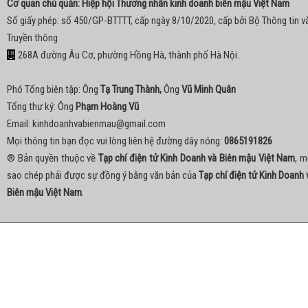
Cơ quan chủ quản: Hiệp hội Thương nhân kinh doanh biên mậu Việt Nam
Số giấy phép: số 450/GP-BTTTT, cấp ngày 8/10/2020, cấp bởi Bộ Thông tin v
Truyền thông
268A đường Âu Cơ, phường Hồng Hà, thành phố Hà Nội.
Phó Tổng biên tập: Ông
Tạ Trung Thành,
Ông
Vũ Minh Quân
Tổng thư ký: Ông
Phạm Hoàng Vũ
Email:
kinhdoanhvabienmau@gmail.com
Mọi thông tin bạn đọc vui lòng liên hệ đường dây nóng:
0865191826
® Bản quyền thuộc về
Tạp chí điện tử Kinh Doanh và Biên mậu Việt Nam
, m
sao chép phải được sự đồng ý bằng văn bản của
Tạp chí điện tử Kinh Doanh 
Biên mậu Việt Nam
.