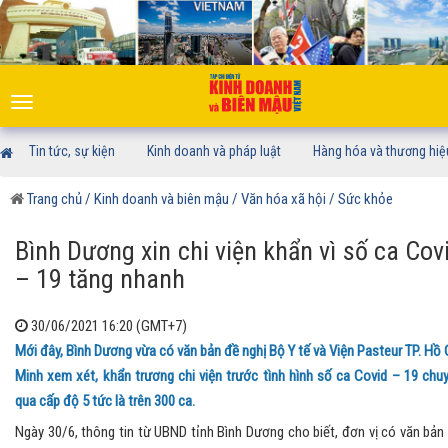
Toggle
navigation
Tin tức, sự kiện
Kinh doanh và pháp luật
Hàng hóa và thương hiệ
Trang chủ
/ Kinh doanh và biên mậu
/ Văn hóa xã hội
/ Sức khỏe
Bình Dương xin chi viện khẩn vì số ca Cov
– 19 tăng nhanh
30/06/2021 16:20 (GMT+7)
Mới đây, Bình Dương vừa có văn bản đề nghị Bộ Y tế và Viện Pasteur TP. Hồ 
Minh xem xét, khẩn trương chi viện trước tình hình số ca Covid – 19 chu
qua cấp độ 5 tức là trên 300 ca.
Ngày 30/6, thông tin từ UBND tỉnh Bình Dương cho biết, đơn vị có văn bản