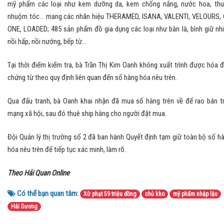
mỹ phẩm các loại như kem dưỡng da, kem chống nắng, nước hoa, th
nhuộm tóc... mang các nhãn hiệu THERAMED, ISANA, VALENTI, VELOURS,
ONE, LOADED; 485 sản phẩm đồ gia dụng các loại như bàn là, bình giữ nhi
nồi hấp, nồi nướng, bếp từ...
Tại thời điểm kiểm tra, bà Trần Thị Kim Oanh không xuất trình được hóa 
chứng từ theo quy định liên quan đến số hàng hóa nêu trên.
Qua đấu tranh, bà Oanh khai nhận đã mua số hàng trên về để rao bán t
mạng xã hội, sau đó thuê ship hàng cho người đặt mua.
Đội Quản lý thị trường số 2 đã ban hành Quyết định tạm giữ toàn bộ số h
hóa nêu trên để tiếp tục xác minh, làm rõ.
Theo Hải Quan Online
Có thể bạn quan tâm:
Xử phạt 59 triệu đồng
chủ kho
mỹ phẩm nhập lậu
Hải Dương