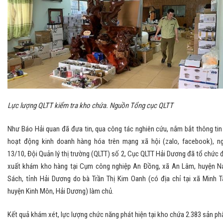
Lực lượng QLTT kiểm tra kho chứa. Nguồn Tổng cục QLTT
Như Báo Hải quan đã đưa tin, qua công tác nghiên cứu, nắm bắt thông tin
hoạt động kinh doanh hàng hóa trên mạng xã hội (zalo, facebook), n
13/10, Đội Quản lý thị trường (QLTT) số 2, Cục QLTT Hải Dương đã tổ chức 
xuất khám kho hàng tại Cụm công nghiệp An Đồng, xã An Lâm, huyện 
Sách, tỉnh Hải Dương do bà Trần Thị Kim Oanh (có địa chỉ tại xã Minh T
huyện Kinh Môn, Hải Dương) làm chủ.
Kết quả khám xét, lực lượng chức năng phát hiện tại kho chứa 2.383 sản p