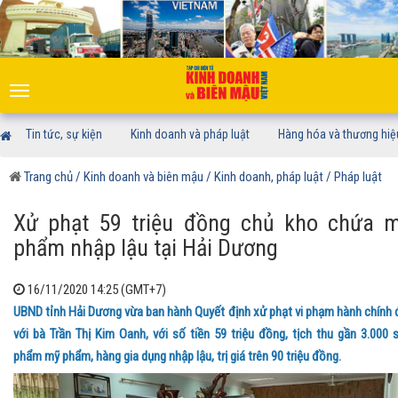
Toggle
navigation
Tin tức, sự kiện
Kinh doanh và pháp luật
Hàng hóa và thương hiệ
Trang chủ
/ Kinh doanh và biên mậu
/ Kinh doanh, pháp luật
/ Pháp luật
Xử phạt 59 triệu đồng chủ kho chứa 
phẩm nhập lậu tại Hải Dương
16/11/2020 14:25 (GMT+7)
UBND tỉnh Hải Dương vừa ban hành Quyết định xử phạt vi phạm hành chính 
với bà Trần Thị Kim Oanh, với số tiền 59 triệu đồng, tịch thu gần 3.000 
phẩm mỹ phẩm, hàng gia dụng nhập lậu, trị giá trên 90 triệu đồng.