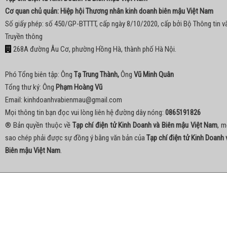
Cơ quan chủ quản: Hiệp hội Thương nhân kinh doanh biên mậu Việt Nam
Số giấy phép: số 450/GP-BTTTT, cấp ngày 8/10/2020, cấp bởi Bộ Thông tin v
Truyền thông
268A đường Âu Cơ, phường Hồng Hà, thành phố Hà Nội.
Phó Tổng biên tập: Ông
Tạ Trung Thành,
Ông
Vũ Minh Quân
Tổng thư ký: Ông
Phạm Hoàng Vũ
Email:
kinhdoanhvabienmau@gmail.com
Mọi thông tin bạn đọc vui lòng liên hệ đường dây nóng:
0865191826
® Bản quyền thuộc về
Tạp chí điện tử Kinh Doanh và Biên mậu Việt Nam
, m
sao chép phải được sự đồng ý bằng văn bản của
Tạp chí điện tử Kinh Doanh 
Biên mậu Việt Nam
.