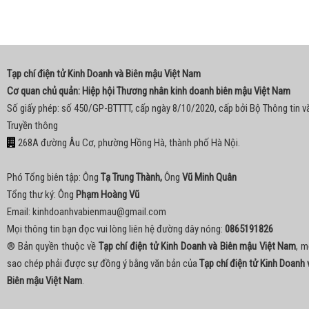
Tạp chí điện tử Kinh Doanh và Biên mậu Việt Nam
Cơ quan chủ quản: Hiệp hội Thương nhân kinh doanh biên mậu Việt Nam
Số giấy phép: số 450/GP-BTTTT, cấp ngày 8/10/2020, cấp bởi Bộ Thông tin v
Truyền thông
268A đường Âu Cơ, phường Hồng Hà, thành phố Hà Nội.
Phó Tổng biên tập: Ông
Tạ Trung Thành,
Ông
Vũ Minh Quân
Tổng thư ký: Ông
Phạm Hoàng Vũ
Email:
kinhdoanhvabienmau@gmail.com
Mọi thông tin bạn đọc vui lòng liên hệ đường dây nóng:
0865191826
® Bản quyền thuộc về
Tạp chí điện tử Kinh Doanh và Biên mậu Việt Nam
, m
sao chép phải được sự đồng ý bằng văn bản của
Tạp chí điện tử Kinh Doanh 
Biên mậu Việt Nam
.