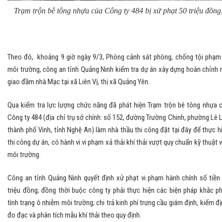
Trạm trộn bê tông nhựa của Công ty 484 bị xử phạt 50 triệu đồng
Theo đó, khoảng 9 giờ ngày 9/3, Phòng cảnh sát phòng, chống tội phạm
môi trường, công an tỉnh Quảng Ninh kiểm tra dự án xây dựng hoàn chỉnh 
giao đầm nhà Mạc tại xã Liên Vị, thị xã Quảng Yên.
Qua kiểm tra lực lượng chức năng đã phát hiện Trạm trộn bê tông nhựa 
Công ty 484 (địa chỉ trụ sở chính: số 152, đường Trường Chinh, phường Lê L
thành phố Vinh, tỉnh Nghệ An) làm nhà thầu thi công đặt tại đây để thực h
thi công dự án, có hành vi vi phạm xả thải khí thải vượt quy chuẩn kỹ thuật 
môi trường.
Công an tỉnh Quảng Ninh quyết định xử phạt vi phạm hành chính số tiền
triệu đồng; đồng thời buộc công ty phải thực hiện các biện pháp khắc p
tình trạng ô nhiễm môi trường; chi trả kinh phí trưng cầu giám định, kiểm đị
đo đạc và phân tích mẫu khí thải theo quy định.