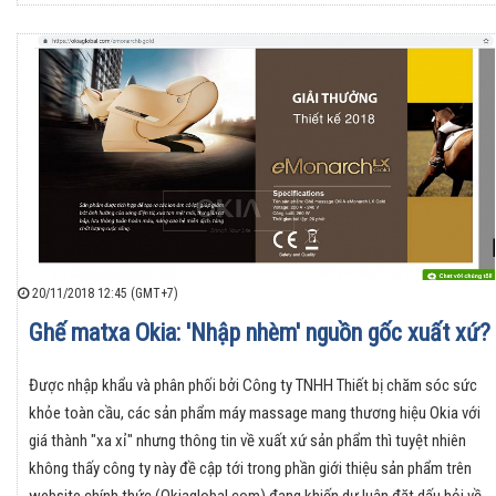
20/11/2018 12:45 (GMT+7)
Ghế matxa Okia: 'Nhập nhèm' nguồn gốc xuất xứ?
Được nhập khẩu và phân phối bởi Công ty TNHH Thiết bị chăm sóc sức
khỏe toàn cầu, các sản phẩm máy massage mang thương hiệu Okia với
giá thành "xa xỉ" nhưng thông tin về xuất xứ sản phẩm thì tuyệt nhiên
không thấy công ty này đề cập tới trong phần giới thiệu sản phẩm trên
website chính thức (Okiaglobal.com) đang khiến dư luận đặt dấu hỏi về