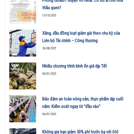
Phòng GD&ĐT huyện Võ Nhai: Có ưu ái cho nhà
thầu quen?
13/10/2021
Xăng, dầu đồng loạt giảm giá theo chu kỳ của
Liên bộ Tài chính – Công thương
26/08/2021
Nhiều chương trình bình ổn giá dịp Tết
06/01/2021
Bảo đảm an toàn nông sản, thực phẩm dịp cuối
năm: Kiểm soát ngay từ ''đầu vào''
06/01/2021
Không gia hạn giảm 50% phí trước bạ với ôtô