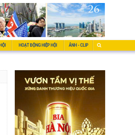
HỘI
HOẠT ĐỘNG HIỆP HỘI
ẢNH - CLIP