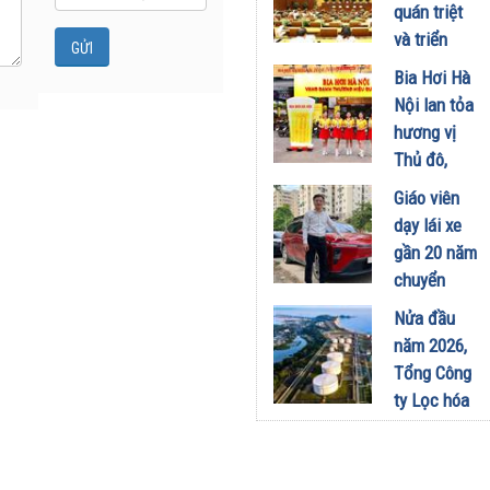
công
quán triệt
nghiệp -
và triển
năng lượng
khai thực
Bia Hơi Hà
sinh thái
hiện Nghị
Nội lan tỏa
tại Vũng
quyết Hội
hương vị
Áng
nghị Trung
Thủ đô,
29/07/2026
ương 3
khuấy động
Giáo viên
29/07/2026
mùa hè tại
dạy lái xe
TP. Hồ Chí
gần 20 năm
Minh
chuyển
18/07/2026
sang dùng
Nửa đầu
Limo
năm 2026,
Green: Tôi
Tổng Công
đã hiểu vì
ty Lọc hóa
sao xe điện
dầu Việt
ngày càng
Nam lập kỷ
xuất hiện
lục sản