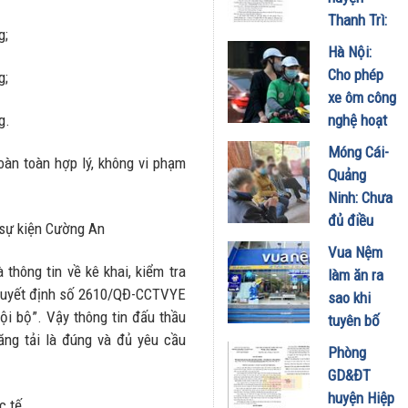
giá thiết bị
Thanh Trì:
chênh cao
g;
Tiết kiệm
Hà Nội:
18/02/2022
ngân sách
Cho phép
g;
nhỏ giọt,
xe ôm công
nghi vấn
g.
nghệ hoạt
đội giá
động trở
Móng Cái-
thiết bị
hoàn toàn hợp lý, không vi phạm
lại
Quảng
08/02/2022
08/02/2022
Ninh: Chưa
đủ điều
 sự kiện Cường An
kiện vẫn tổ
Vua Nệm
chức đấu
 thông tin về kê khai, kiểm tra
làm ăn ra
giá
 Quyết định số 2610/QĐ-CCTVYE
sao khi
30/01/2022
ội bộ”. Vậy thông tin đấu thầu
tuyên bố
ng tải là đúng và đủ yêu cầu
tham vọng
Phòng
chiếm lĩnh
GD&ĐT
thị phần?
huyện Hiệp
c tế