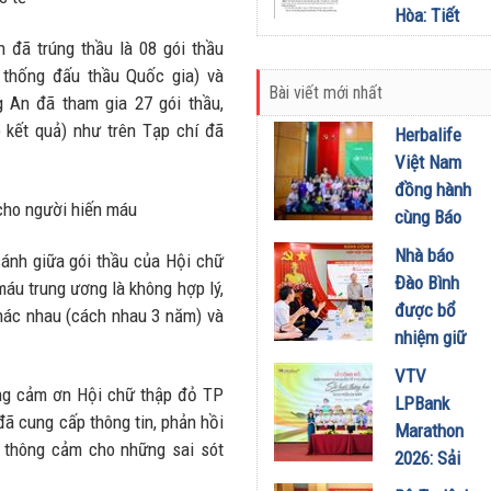
26/01/2022
Hòa: Tiết
kiệm ngân
 đã trúng thầu là 08 gói thầu
sách hạn
 thống đấu thầu Quốc gia) và
Bài viết mới nhất
hẹp
 An đã tham gia 27 gói thầu,
24/01/2022
ó kết quả) như trên Tạp chí đã
Herbalife
Việt Nam
đồng hành
cho người hiến máu
cùng Báo
Sức khỏe
Nhà báo
sánh giữa gói thầu của Hội chữ
và Đời
Đào Bình
máu trung ương là không hợp lý,
sống tổ
được bổ
hác nhau (cách nhau 3 năm) và
chức Cuộc
nhiệm giữ
thi “Tôi
chức Tổng
VTV
Khỏe Đẹp
Biên tập
ọng cảm ơn Hội chữ thập đỏ TP
LPBank
Hơn” lần
Tạp chí
ã cung cấp thông tin, phản hồi
Marathon
thứ 5 để
Doanh
ả thông cảm cho những sai sót
2026: Sải
khuyến
nghiệp và
bước qua