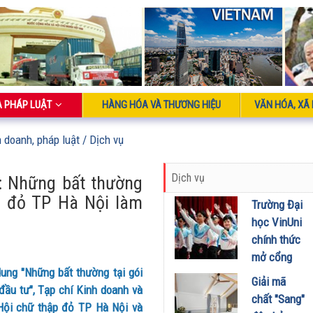
À PHÁP LUẬT
HÀNG HÓA VÀ THƯƠNG HIỆU
VĂN HÓA, XÃ 
h doanh, pháp luật
/ Dịch vụ
Dịch vụ
t: Những bất thường
ập đỏ TP Hà Nội làm
Trường Đại
học VinUni
chính thức
mở cổng
dung "Những bất thường tại gói
tuyển sinh
Giải mã
ầu tư", Tạp chí Kinh doanh và
năm học
chất "Sang"
Hội chữ thập đỏ TP Hà Nội và
2024 -