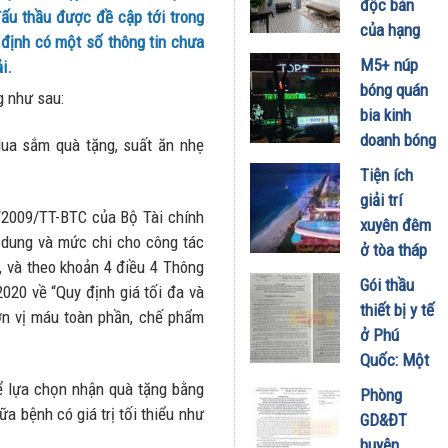
độc bản
ấu thầu được đề cập tới trong
2025
của hạng
c định có một số thông tin chưa
17/10/2023
phòng tại
M5+ núp
i.
Golden
bóng quán
g như sau:
Boutique
bia kinh
Hotel
doanh bóng
Mua sắm quà tặng, suất ăn nhẹ
13/05/2022
cười cho
Tiện ích
khách hàng
giải trí
/2009/TT-BTC của Bộ Tài chính
25/02/2022
xuyên đêm
 dung và mức chi cho công tác
ở tòa tháp
, và theo khoản 4 điều 4 Thông
tại
Gói thầu
20 về “Quy định giá tối đa và
Flamingo
thiết bị y tế
ơn vị máu toàn phần, chế phẩm
Hải Tiến
ở Phú
25/02/2022
Quốc: Một
doanh
ể lựa chọn nhận quà tặng bằng
Phòng
nghiệp
a bệnh có giá trị tối thiểu như
GD&ĐT
‘độc diễn’,
huyện