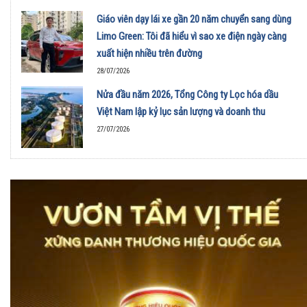
Giáo viên dạy lái xe gần 20 năm chuyển sang dùng
Limo Green: Tôi đã hiểu vì sao xe điện ngày càng
xuất hiện nhiều trên đường
28/07/2026
Nửa đầu năm 2026, Tổng Công ty Lọc hóa dầu
Việt Nam lập kỷ lục sản lượng và doanh thu
27/07/2026