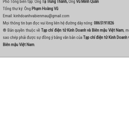
Phó Tổng biên tập: Ông
Tạ Trung Thành,
Ông
Vũ Minh Quân
Tổng thư ký: Ông
Phạm Hoàng Vũ
Email:
kinhdoanhvabienmau@gmail.com
Mọi thông tin bạn đọc vui lòng liên hệ đường dây nóng:
0865191826
® Bản quyền thuộc về
Tạp chí điện tử Kinh Doanh và Biên mậu Việt Nam
, m
sao chép phải được sự đồng ý bằng văn bản của
Tạp chí điện tử Kinh Doanh 
Biên mậu Việt Nam
.