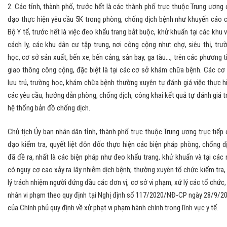
2. Các tỉnh, thành phố, trước hết là các thành phố trực thuộc Trung ương 
đạo thực hiện yêu cầu 5K trong phòng, chống dịch bệnh như khuyến cáo 
Bộ Y tế, trước hết là việc đeo khẩu trang bắt buộc, khử khuẩn tại các khu 
cách ly, các khu dân cư tập trung, nơi công cộng như: chợ, siêu thị, trư
học, cơ sở sản xuất, bến xe, bến cảng, sân bay, ga tàu..., trên các phương t
giao thông công cộng, đặc biệt là tại các cơ sở khám chữa bệnh. Các cơ
lưu trú, trường học, khám chữa bệnh thường xuyên tự đánh giá việc thực h
các yêu cầu, hướng dẫn phòng, chống dịch, công khai kết quả tự đánh giá t
hệ thống bản đồ chống dịch.
Chủ tịch Ủy ban nhân dân tỉnh, thành phố trực thuộc Trung ương trực tiếp 
đạo kiểm tra, quyết liệt đôn đốc thực hiện các biện pháp phòng, chống d
đã đề ra, nhất là các biện pháp như đeo khẩu trang, khử khuẩn và tại các 
có nguy cơ cao xảy ra lây nhiễm dịch bệnh; thường xuyên tổ chức kiểm tra,
lý trách nhiệm người đứng đầu các đơn vị, cơ sở vi phạm, xử lý các tổ chức,
nhân vi phạm theo quy định tại Nghị định số 117/2020/NĐ-CP ngày 28/9/2
của Chính phủ quy định về xử phạt vi phạm hành chính trong lĩnh vực y tế.