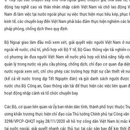
động tay nghề cao và thân nhân nhập cảnh Việt Nam và chở lao động V
Nam đi làm việc tại nước ngoài phục vụ việc thực hiện mục tiêu kép, phục 
kinh tế; các chuyến bay đến Việt Nam phải bảo đảm thực hiện nghiêm các b
pháp phòng, chống dịch theo quy định.
Bộ Ngoại giao làm đầu mối xem xét, giải quyết việc người Việt Nam ở n
ngoài về nước; chủ trì, phối hợp với Bộ Y tế, Bộ Giao thông vận tải nghiên c
có phương án đưa người Việt Nam về nước phù hợp với khả năng tiếp nh
quản lý trong nước và yêu cầu phòng, chống dịch; chỉ đạo cơ quan đại diệ
nước ngoài xem xét, chỉ cho phép các trường hợp thật sự cần thiết về n
(kể cả về nước trong dịp Tết Nguyên đán) và gửi danh sách người được
nước cho Bộ Công an, Giao thông vận tải để thực hiện các việc liên quan 
hoạt động nhập cảnh và tổ chức chuyến bay.
Các Bộ, cơ quan liên quan và Ủy ban nhân dân tỉnh, thành phố trực thuộc Tr
ương khẩn trương thực hiện chỉ đạo của Thủ tướng Chính phủ tại Công văn
3298/VPCP-QHQT ngày 28/11/2020 về hỗ trợ công dân Việt Nam bị mắc 
tại nước ngoài; giải quyết nhanh các thủ tục tại các sân bay để kịp thời 