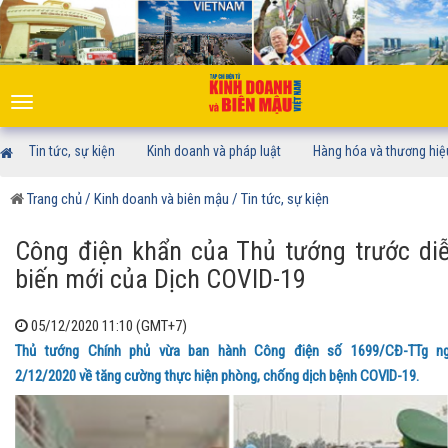
Toggle
navigation
Tin tức, sự kiện
Kinh doanh và pháp luật
Hàng hóa và thương hiệ
Trang chủ
/ Kinh doanh và biên mậu
/ Tin tức, sự kiện
Công điện khẩn của Thủ tướng trước di
biến mới của Dịch COVID-19
05/12/2020 11:10 (GMT+7)
Thủ tướng Chính phủ vừa ban hành Công điện số 1699/CĐ-TTg n
2/12/2020 về tăng cường thực hiện phòng, chống dịch bệnh COVID-19.