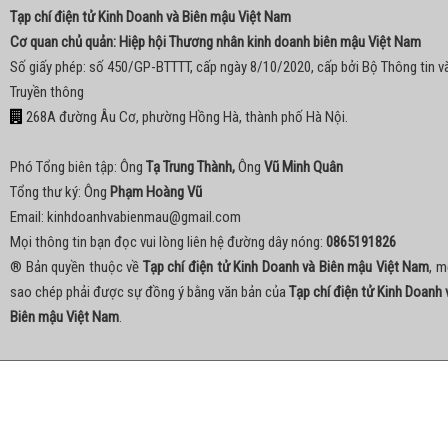
Tạp chí điện tử Kinh Doanh và Biên mậu Việt Nam
Cơ quan chủ quản: Hiệp hội Thương nhân kinh doanh biên mậu Việt Nam
Số giấy phép: số 450/GP-BTTTT, cấp ngày 8/10/2020, cấp bởi Bộ Thông tin v
Truyền thông
268A đường Âu Cơ, phường Hồng Hà, thành phố Hà Nội.
Phó Tổng biên tập: Ông
Tạ Trung Thành,
Ông
Vũ Minh Quân
Tổng thư ký: Ông
Phạm Hoàng Vũ
Email:
kinhdoanhvabienmau@gmail.com
Mọi thông tin bạn đọc vui lòng liên hệ đường dây nóng:
0865191826
® Bản quyền thuộc về
Tạp chí điện tử Kinh Doanh và Biên mậu Việt Nam
, m
sao chép phải được sự đồng ý bằng văn bản của
Tạp chí điện tử Kinh Doanh 
Biên mậu Việt Nam
.