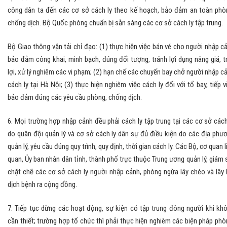
công dân ta đến các cơ sở cách ly theo kế hoạch, bảo đảm an toàn phò
chống dịch. Bộ Quốc phòng chuẩn bị sẵn sàng các cơ sở cách ly tập trung.
Bộ Giao thông vận tải chỉ đạo: (1) thực hiện việc bán vé cho người nhập c
bảo đảm công khai, minh bạch, đúng đối tượng, tránh lợi dụng nâng giá, t
lợi, xử lý nghiêm các vi phạm; (2) hạn chế các chuyến bay chở người nhập c
cách ly tại Hà Nội; (3) thực hiện nghiêm việc cách ly đối với tổ bay, tiếp v
bảo đảm đúng các yêu cầu phòng, chống dịch.
6. Mọi trường hợp nhập cảnh đều phải cách ly tập trung tại các cơ sở cách
do quân đội quản lý và cơ sở cách ly dân sự đủ điều kiện do các địa phư
quản lý, yêu cầu đúng quy trình, quy định, thời gian cách ly. Các Bộ, cơ quan l
quan, Ủy ban nhân dân tỉnh, thành phố trực thuộc Trung ương quản lý, giám 
chặt chẽ các cơ sở cách ly người nhập cảnh, phòng ngừa lây chéo và lây 
dịch bệnh ra cộng đồng.
7. Tiếp tục dừng các hoạt động, sự kiện có tập trung đông người khi kh
cần thiết; trường hợp tổ chức thì phải thực hiện nghiêm các biện pháp phò