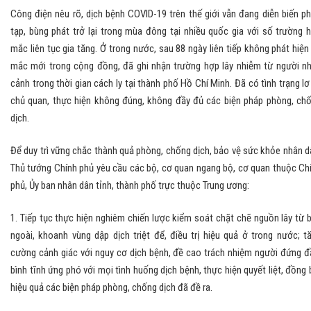
Công điện nêu rõ, dịch bệnh COVID-19 trên thế giới vẫn đang diễn biến p
tạp, bùng phát trở lại trong mùa đông tại nhiều quốc gia với số trường 
mắc liên tục gia tăng. Ở trong nước, sau 88 ngày liên tiếp không phát hiện
mắc mới trong cộng đồng, đã ghi nhận trường hợp lây nhiễm từ người n
cảnh trong thời gian cách ly tại thành phố Hồ Chí Minh. Đã có tình trạng lơ 
chủ quan, thực hiện không đúng, không đầy đủ các biện pháp phòng, ch
dịch.
Để duy trì vững chắc thành quả phòng, chống dịch, bảo vệ sức khỏe nhân d
Thủ tướng Chính phủ yêu cầu các bộ, cơ quan ngang bộ, cơ quan thuộc Ch
phủ, Ủy ban nhân dân tỉnh, thành phố trực thuộc Trung ương:
1. Tiếp tục thực hiện nghiêm chiến lược kiểm soát chặt chẽ nguồn lây từ 
ngoài, khoanh vùng dập dịch triệt để, điều trị hiệu quả ở trong nước; t
cường cảnh giác với nguy cơ dịch bệnh, đề cao trách nhiệm người đứng đ
bình tĩnh ứng phó với mọi tình huống dịch bệnh, thực hiện quyết liệt, đồng 
hiệu quả các biện pháp phòng, chống dịch đã đề ra.