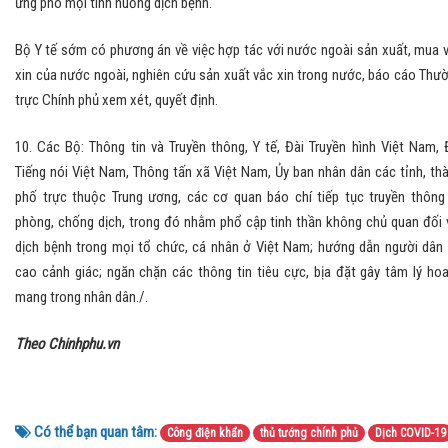
ứng phó mọi tình huống dịch bệnh.
Bộ Y tế sớm có phương án về việc hợp tác với nước ngoài sản xuất, mua 
xin của nước ngoài, nghiên cứu sản xuất vắc xin trong nước, báo cáo Thư
trực Chính phủ xem xét, quyết định.
10. Các Bộ: Thông tin và Truyền thông, Y tế, Đài Truyền hình Việt Nam, 
Tiếng nói Việt Nam, Thông tấn xã Việt Nam, Ủy ban nhân dân các tỉnh, th
phố trực thuộc Trung ương, các cơ quan báo chí tiếp tục truyền thông
phòng, chống dịch, trong đó nhằm phổ cập tinh thần không chủ quan đối 
dịch bệnh trong mọi tổ chức, cá nhân ở Việt Nam; hướng dẫn người dân
cao cảnh giác; ngăn chặn các thông tin tiêu cực, bịa đặt gây tâm lý ho
mang trong nhân dân./.
Theo Chinhphu.vn
Có thể bạn quan tâm:
Công điện khẩn
thủ tướng chính phủ
Dịch COVID-19