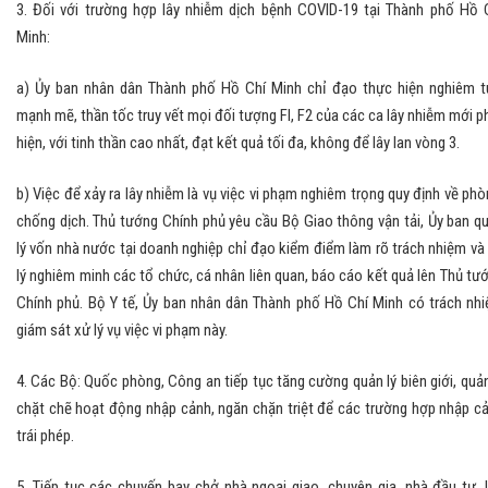
3. Đối với trường hợp lây nhiễm dịch bệnh COVID-19 tại Thành phố Hồ 
Minh:
a) Ủy ban nhân dân Thành phố Hồ Chí Minh chỉ đạo thực hiện nghiêm t
mạnh mẽ, thần tốc truy vết mọi đối tượng Fl, F2 của các ca lây nhiễm mới p
hiện, với tinh thần cao nhất, đạt kết quả tối đa, không để lây lan vòng 3.
b) Việc để xảy ra lây nhiễm là vụ việc vi phạm nghiêm trọng quy định về phò
chống dịch. Thủ tướng Chính phủ yêu cầu Bộ Giao thông vận tải, Ủy ban q
lý vốn nhà nước tại doanh nghiệp chỉ đạo kiểm điểm làm rõ trách nhiệm và
lý nghiêm minh các tổ chức, cá nhân liên quan, báo cáo kết quả lên Thủ tư
Chính phủ. Bộ Y tế, Ủy ban nhân dân Thành phố Hồ Chí Minh có trách nh
giám sát xử lý vụ việc vi phạm này.
4. Các Bộ: Quốc phòng, Công an tiếp tục tăng cường quản lý biên giới, quản
chặt chẽ hoạt động nhập cảnh, ngăn chặn triệt để các trường hợp nhập c
trái phép.
5. Tiếp tục các chuyến bay chở nhà ngoại giao, chuyên gia, nhà đầu tư, 