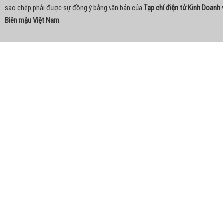
sao chép phải được sự đồng ý bằng văn bản của
Tạp chí điện tử Kinh Doanh 
Biên mậu Việt Nam
.