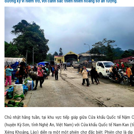
đường kỳ vĩ hiểm trở, với cảnh sắc thiên nhiên hoang sơ ấn tượng.
Chủ nhật hằng tuần, tại khu vực tiếp giáp giữa Cửa khẩu Quốc tế Nậm 
(huyện Kỳ Sơn, tỉnh Nghệ An, Việt Nam) với Cửa khẩu Quốc tế Nam Kan (t
Xiêng Khoảng, Lào) diễn ra một một phiên chợ đặc biệt. Phiên chợ là dịp