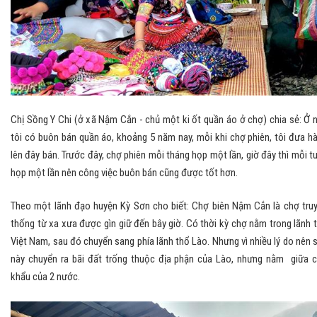
Chị Sồng Y Chi (ở xã Nậm Cắn - chủ một ki ốt quần áo ở chợ) chia sẻ: Ở 
tôi có buôn bán quần áo, khoảng 5 năm nay, mỗi khi chợ phiên, tôi đưa h
lên đây bán. Trước đây, chợ phiên mỗi tháng họp một lần, giờ đây thì mỗi t
họp một lần nên công việc buôn bán cũng được tốt hơn.
Theo một lãnh đạo huyện Kỳ Sơn cho biết: Chợ biên Nậm Cắn là chợ tru
thống từ xa xưa được gìn giữ đến bây giờ. Có thời kỳ chợ nằm trong lãnh 
Việt Nam, sau đó chuyển sang phía lãnh thổ Lào. Nhưng vì nhiều lý do nên 
này chuyển ra bãi đất trống thuộc địa phận của Lào, nhưng nằm giữa 
khẩu của 2 nước.