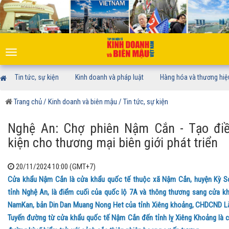
Toggle
navigation
Tin tức, sự kiện
Kinh doanh và pháp luật
Hàng hóa và thương hiệ
Trang chủ
/ Kinh doanh và biên mậu
/ Tin tức, sự kiện
Nghệ An: Chợ phiên Nậm Cắn - Tạo đi
kiện cho thương mại biên giới phát triển
20/11/2024 10:00 (GMT+7)
Cửa khẩu Nậm Cắn là cửa khẩu quốc tế thuộc xã Nậm Cắn, huyện Kỳ S
tỉnh Nghệ An, là điểm cuối của quốc lộ 7A và thông thương sang cửa k
NamKan, bản Din Dan Muang Nong Het của tỉnh Xiêng khoảng, CHDCND L
Tuyến đường từ cửa khẩu quốc tế Nậm Cắn đến tỉnh lỵ Xiêng Khoảng là 