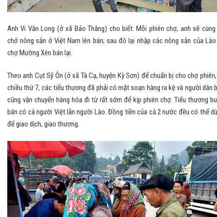
Anh Vi Văn Long (ở xã Bảo Thắng) cho biết: Mỗi phiên chợ, anh sẽ cùng
chở nông sản ở Việt Nam lên bán; sau đó lại nhập các nông sản của Lào
chợ Mường Xén bán lại.
Theo anh Cụt Sỹ Ỏn (ở xã Tà Cạ, huyện Kỳ Sơn) để chuẩn bị cho chợ phiên,
chiều thứ 7, các tiểu thương đã phải có mặt soạn hàng ra kệ và người dân 
cũng vận chuyển hàng hóa đi từ rất sớm để kịp phiên chợ. Tiểu thương b
bán có cả người Việt lẫn người Lào. Đồng tiền của cả 2 nước đều có thể d
để giao dịch, giao thương.