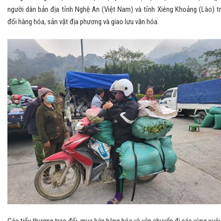
người dân bản địa tỉnh Nghệ An (Việt Nam) và tỉnh Xiêng Khoảng (Lào) t
đổi hàng hóa, sản vật địa phương và giao lưu văn hóa.
Các tiểu thương trao đổi, mua bán hàng hóa và vận chuyển đi các vùng xuôi