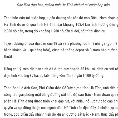
Các lãnh đạo ban, ngành tỉnh Hà Tĩnh chủ trì tại cuộc họp báo
Theo báo cáo tại cuộc họp, dự án đường sắt tốc độ cao Bắc - Nam đoạn 
Hà Tĩnh đoạn đi qua tỉnh Hà Tĩnh dài khoảng 103,4 km, ảnh hưởng đến 
2.000 hộ dân, trong đó khoảng 1.280 hộ cần di dời, bố trí tái định cư.
Tuyến đường đi qua địa bàn của 18 xã và 5 phường, bố trí 3 nhà ga (gồm 2
hành khách và 1 ga hàng hóa), cùng hệ thống depot và 3 trạm bảo dưỡng
thuật.
Đáng chú ý, trên địa bàn tỉnh đã được quy hoạch 35 khu tái định cư với t
diện tích khoảng 87 ha, dự kiến tổng vốn đầu tư gần 1.100 tỷ đồng.
Theo ông Lê Anh Sơn, Phó Giám đốc Sở Xây dựng tỉnh Hà Tĩnh, tính đến 
công tác giải phóng mặt bằng đường sắt tốc độ cao Bắc - Nam đoạn qua 
phận Hà Tĩnh đang được triển khai gấp rút, với nhiều nỗ lực từ các cấp ch
quyền và sự đồng thuận của người dân. Hà Tĩnh xác định đây là nhiệm vụ q
trọng, góp phần đẩy nhanh tiến độ dự án đường sắt Bắc - Nam, thúc đẩy p