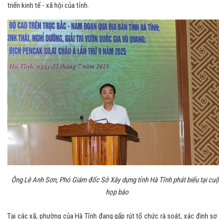
triển kinh tế - xã hội của tỉnh.
Ông Lê Anh Sơn, Phó Giám đốc Sở Xây dựng tỉnh Hà Tĩnh phát biểu tại cu
họp báo
Tại các xã, phường của Hà Tĩnh đang gấp rút tổ chức rà soát, xác định sơ