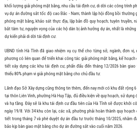
khối lượng giải phóng mặt bằng, nhu cầu tái định cư, di dời các công trình p
vụ dự án đường sắt tốc độ cao Bắc - Nam; thành lập hội đồng bồi thường g
phóng mặt bằng, khảo sát thực địa, lập bản đồ quy hoạch; tuyên truyền, 
bắt tâm tư, nguyện vọng của các hộ dân bị ảnh hưởng dự án, nhất là những
dự kiến phải di dời tái định cư.
UBND tỉnh Hà Tĩnh đã giao nhiệm vụ cụ thể cho từng sở, ngành, đơn vị, 
phương có liên quan để triển khai công tác giải phóng mặt bằng, kế hoạch 
tiết xây dựng các khu tái định cư, phấn đấu đến tháng 12/2026 bàn giao 
thiểu 80% phạm vi giải phóng mặt bằng cho chủ đầu tư.
Lãnh đạo Sở Xây dựng cũng thông tin thêm, đến nay mới có khu đất rộng 6
tại thôn Liên Vinh, phường Hà Huy Tập, đủ điều kiện về quy hoạch, sử dụng 
và hạ tầng. Đây sẽ là khu tái định cư đầu tiên của Hà Tĩnh sẽ được khởi c
ngày 19/8. Với 34 khu còn lại, các xã, phường phải hoàn thành quy hoạch 
tiết trong tháng 7 và phê duyệt dự án đầu tư trước tháng 10/2025, nhằm 
bảo kịp bàn giao mặt bằng cho dự án đường sắt vào cuối năm 2026.