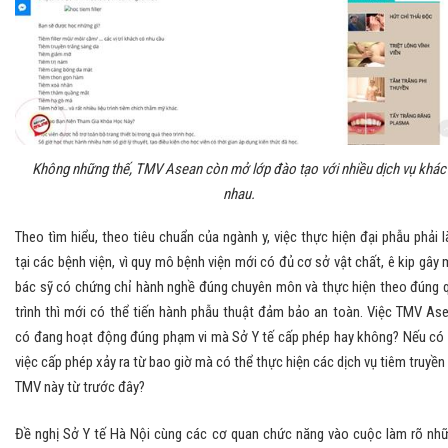
Không những thế, TMV Asean còn mở lớp đào tạo với nhiều dịch vụ khác
nhau.
Theo tìm hiểu, theo tiêu chuẩn của ngành y, việc thực hiện đại phẫu phải 
tại các bệnh viện, vì quy mô bệnh viện mới có đủ cơ sở vật chất, ê kip gây 
bác sỹ có chứng chỉ hành nghề đúng chuyên môn và thực hiện theo đúng 
trình thì mới có thể tiến hành phẫu thuật đảm bảo an toàn. Việc TMV As
có đang hoạt động đúng phạm vi mà Sở Y tế cấp phép hay không? Nếu có 
việc cấp phép xảy ra từ bao giờ mà có thể thực hiện các dịch vụ tiêm truyền 
TMV này từ trước đây?
Đề nghị Sở Y tế Hà Nội cùng các cơ quan chức năng vào cuộc làm rõ nh