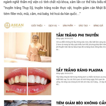
ngành nghề thẩm mỹ viện có tính chất nội khoa, xâm lấn cơ thể tiêu biểu n
“truyền trắng Thụy Sỹ, truyền trắng noãn thực vật, truyền giảm cân Nhật B
tiêm filler môi, mũi, cằm, má baby, trẻ hoá da hàn quốc….”