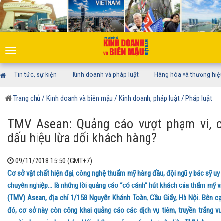
Toggle
navigation
Tin tức, sự kiện
Kinh doanh và pháp luật
Hàng hóa và thương hiệ
Trang chủ
/ Kinh doanh và biên mậu
/ Kinh doanh, pháp luật
/ Pháp luật
TMV Asean: Quảng cáo vượt phạm vi, 
dấu hiệu lừa dối khách hàng?
09/11/2018 15:50 (GMT+7)
Cơ sở vật chất hiện đại, công nghệ thuẩm mỹ hàng đầu, đội ngũ y bác sỹ uy 
chuyên nghiệp… là những lời quảng cáo “có cánh” hút khách của thẩm mỹ v
(TMV) Asean, địa chỉ 1/158 Nguyễn Khánh Toàn, Cầu Giấy, Hà Nội. Bên c
đó, cơ sở này còn công khai quảng cáo các dịch vụ tiêm, truyền trắng v