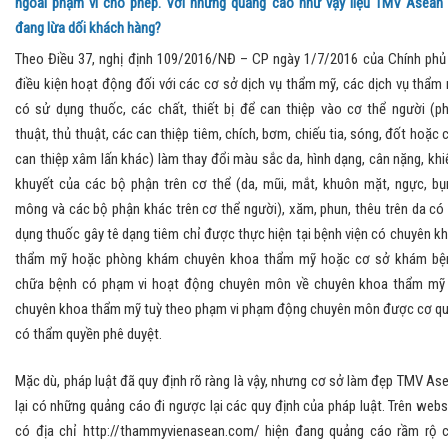
ngoài phạm vi cho phép. Với những quảng cáo như vậy liệu TMV Asean
đang lừa dối khách hàng?
Theo Điều 37, nghị định 109/2016/NĐ – CP ngày 1/7/2016 của Chính phủ
điều kiện hoạt động đối với các cơ sở dịch vụ thẩm mỹ, các dịch vụ thẩm
có sử dụng thuốc, các chất, thiết bị để can thiệp vào cơ thể người (p
thuật, thủ thuật, các can thiệp tiêm, chích, bơm, chiếu tia, sóng, đốt hoặc 
can thiệp xâm lấn khác) làm thay đổi màu sắc da, hình dạng, cân nặng, kh
khuyết của các bộ phận trên cơ thể (da, mũi, mắt, khuôn mặt, ngực, bụ
mông và các bộ phận khác trên cơ thể người), xăm, phun, thêu trên da có
dụng thuốc gây tê dạng tiêm chỉ được thực hiện tại bệnh viện có chuyên k
thẩm mỹ hoặc phòng khám chuyên khoa thẩm mỹ hoặc cơ sở khám bệ
chữa bệnh có phạm vi hoạt động chuyên môn về chuyên khoa thẩm mỹ
chuyên khoa thẩm mỹ tuỳ theo phạm vi phạm động chuyên môn được cơ q
có thẩm quyền phê duyệt.
Mặc dù, pháp luật đã quy định rõ ràng là vậy, nhưng cơ sở làm đẹp TMV As
lại có những quảng cáo đi ngược lại các quy định của pháp luật. Trên webs
có địa chỉ http://thammyvienasean.com/ hiện đang quảng cáo rầm rộ 