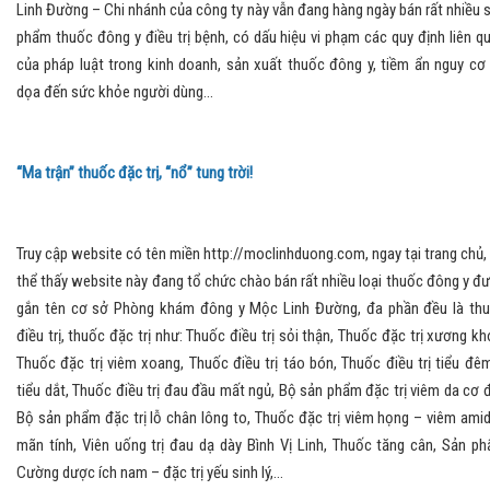
Linh Đường – Chi nhánh của công ty này vẫn đang hàng ngày bán rất nhiều 
phẩm thuốc đông y điều trị bệnh, có dấu hiệu vi phạm các quy định liên q
của pháp luật trong kinh doanh, sản xuất thuốc đông y, tiềm ẩn nguy cơ
dọa đến sức khỏe người dùng...
“Ma trận” thuốc đặc trị, “nổ” tung trời!
Truy cập website có tên miền http://moclinhduong.com, ngay tại trang chủ,
thể thấy website này đang tổ chức chào bán rất nhiều loại thuốc đông y đ
gắn tên cơ sở Phòng khám đông y Mộc Linh Đường, đa phần đều là th
điều trị, thuốc đặc trị như: Thuốc điều trị sỏi thận, Thuốc đặc trị xương kh
Thuốc đặc trị viêm xoang, Thuốc điều trị táo bón, Thuốc điều trị tiểu đê
tiểu dắt, Thuốc điều trị đau đầu mất ngủ, Bộ sản phẩm đặc trị viêm da cơ đ
Bộ sản phẩm đặc trị lỗ chân lông to, Thuốc đặc trị viêm họng – viêm ami
mãn tính, Viên uống trị đau dạ dày Bình Vị Linh, Thuốc tăng cân, Sản p
Cường dược ích nam – đặc trị yếu sinh lý,...