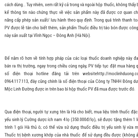
cách dùng... Tuy nhiên, xem rất kỹ cả trong và ngoài hộp thuốc, không thấy 
kể thông tin nào chứng thực về việc sản phẩm này đã được cơ quan c
năng cấp phép sản xuất/ lưu hành theo quy định. Trong quá trình thanh to
PV được lễ tân cho biết thêm, sản phẩm Thuốc điều trị táo bón được công
này sản xuất tại Vĩnh Ngọc – Đông Anh (Hà Nội).
Để nắm rõ hơn về tính hợp pháp của các loại thuốc doanh nghiệp này đ
bán ra thị trường, ngay trong chiều cùng ngày, PV tiếp tục đặt mua hàng 
số điện thoại hotline đăng tải trên websitehttp://moclinhduong.
0964.117.113, đây cũng chính là số điện thoại của Công ty TNHH Đông d
Mộc Linh Đường được in trên bao bì hộp thuốc PV đã mua được trước đó.
Qua điện thoại, người tự xưng tên là Hà cho biết, mua liệu trình thuốc đặc 
yếu sinh lý Cường dược ích nam 4 lọ (350.000đ/lọ), sẽ được tặng thêm 1 l
trình 1 gói Hà thủ ô; có thể vừa sử dụng thuốc điều trị yếu sinh lý vừa 
Thuốc trị bệnh xương khớp của nhà thuốc để sử dụng đều được (không 