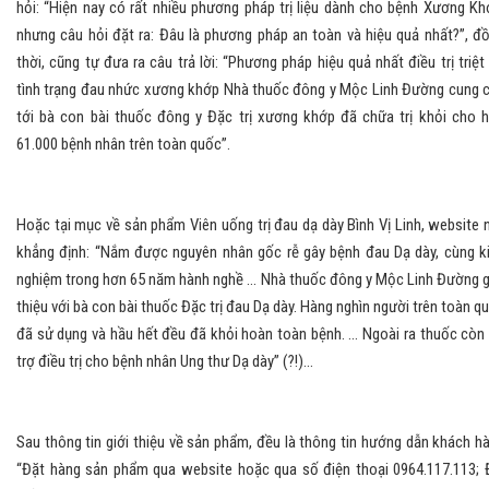
hỏi: “Hiện nay có rất nhiều phương pháp trị liệu dành cho bệnh Xương Kh
nhưng câu hỏi đặt ra: Đâu là phương pháp an toàn và hiệu quả nhất?”, đ
thời, cũng tự đưa ra câu trả lời: “Phương pháp hiệu quả nhất điều trị triệt
tình trạng đau nhức xương khớp Nhà thuốc đông y Mộc Linh Đường cung 
tới bà con bài thuốc đông y Đặc trị xương khớp đã chữa trị khỏi cho 
61.000 bệnh nhân trên toàn quốc”.
Hoặc tại mục về sản phẩm Viên uống trị đau dạ dày Bình Vị Linh, website 
khẳng định: “Nắm được nguyên nhân gốc rễ gây bệnh đau Dạ dày, cùng k
nghiệm trong hơn 65 năm hành nghề ... Nhà thuốc đông y Mộc Linh Đường g
thiệu với bà con bài thuốc Đặc trị đau Dạ dày. Hàng nghìn người trên toàn q
đã sử dụng và hầu hết đều đã khỏi hoàn toàn bệnh. ... Ngoài ra thuốc còn
trợ điều trị cho bệnh nhân Ung thư Dạ dày” (?!)...
Sau thông tin giới thiệu về sản phẩm, đều là thông tin hướng dẫn khách h
“Đặt hàng sản phẩm qua website hoặc qua số điện thoại 0964.117.113; 