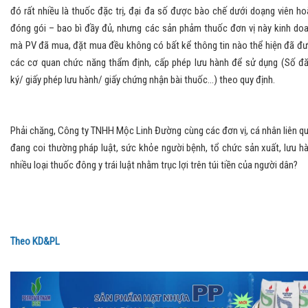
đó rất nhiều là thuốc đặc trị, đại đa số được bào chế dưới doạng viên ho
đóng gói – bao bì đầy đủ, nhưng các sản phảm thuốc đơn vị này kinh do
mà PV đã mua, đặt mua đều không có bất kể thông tin nào thể hiện đã đ
các cơ quan chức năng thẩm định, cấp phép lưu hành để sử dụng (Số đ
ký/ giấy phép lưu hành/ giấy chứng nhận bài thuốc...) theo quy định.
Phải chăng, Công ty TNHH Mộc Linh Đường cùng các đơn vị, cá nhân liên q
đang coi thường pháp luật, sức khỏe người bệnh, tổ chức sản xuất, lưu h
nhiều loại thuốc đông y trái luật nhằm trục lợi trên túi tiền của người dân?
Theo KD&PL