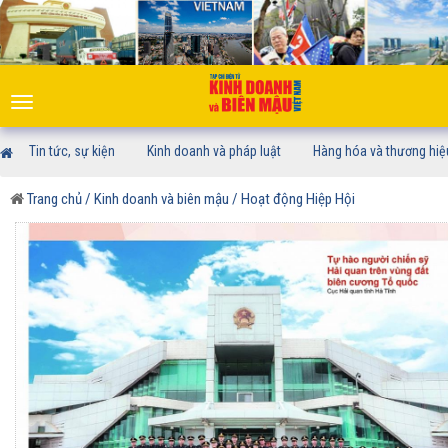
Toggle
navigation
Tin tức, sự kiện
Kinh doanh và pháp luật
Hàng hóa và thương hiệ
Trang chủ
/ Kinh doanh và biên mậu
/ Hoạt động Hiệp Hội