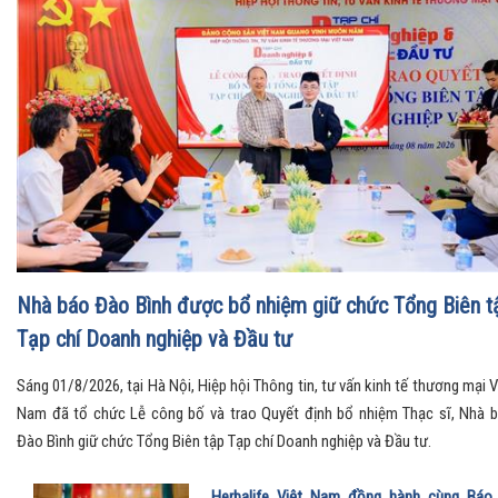
Hội nghị toàn quốc quán triệt và triển khai thực hiện Nghị
quyết Hội nghị Trung ương 3
Tin tức, sự kiện
Chủ tịch UBND tỉnh Thanh Hóa được điều động, bổ nhiệ
giữ chức Thứ trưởng thường trực Bộ Dân tộc và Tôn giáo
Tin tức, sự kiện
Luật Thương mại điện tử (kỳ 3): Chuẩn hóa Livestream, t
thị liên kết và quản lý thông minh trong kỷ nguyên số
Tin tức, sự kiện
Nhà báo Đào Bình được bổ nhiệm giữ chức Tổng Biên t
Tạp chí Doanh nghiệp và Đầu tư
Sáng 01/8/2026, tại Hà Nội, Hiệp hội Thông tin, tư vấn kinh tế thương mại V
Nam đã tổ chức Lễ công bố và trao Quyết định bổ nhiệm Thạc sĩ, Nhà 
Đào Bình giữ chức Tổng Biên tập Tạp chí Doanh nghiệp và Đầu tư.
Herbalife Việt Nam đồng hành cùng Báo