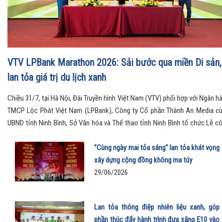
VTV LPBank Marathon 2026: Sải bước qua miền Di sản,
lan tỏa giá trị du lịch xanh
Chiều 31/7, tại Hà Nội, Đài Truyền hình Việt Nam (VTV) phối hợp với Ngân h
TMCP Lộc Phát Việt Nam (LPBank), Công ty Cổ phần Thành An Media c
UBND tỉnh Ninh Bình, Sở Văn hóa và Thể thao tỉnh Ninh Bình tổ chức Lễ c
bố Giải Marathon Quốc tế VTV LPBank 2026 với chủ đề “Sải bước thăng ho
Qua miền Di sản”.
"Cùng ngày mai tỏa sáng" lan tỏa khát vọng
xây dựng cộng đồng không ma túy
29/06/2026
Lan tỏa thông điệp nhiên liệu xanh, góp
phần thúc đẩy hành trình đưa xăng E10 vào