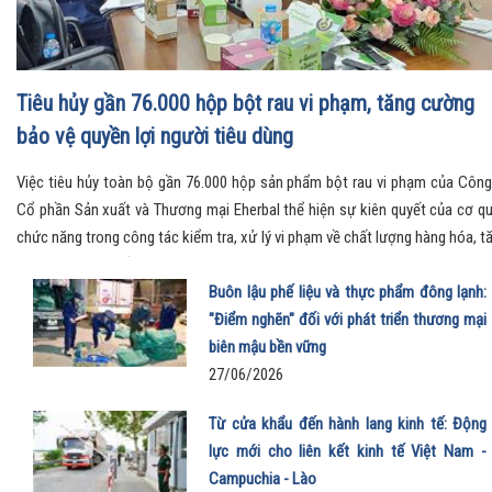
Tiêu hủy gần 76.000 hộp bột rau vi phạm, tăng cường
bảo vệ quyền lợi người tiêu dùng
Việc tiêu hủy toàn bộ gần 76.000 hộp sản phẩm bột rau vi phạm của Công
Cổ phần Sản xuất và Thương mại Eherbal thể hiện sự kiên quyết của cơ q
chức năng trong công tác kiểm tra, xử lý vi phạm về chất lượng hàng hóa, t
cường bảo vệ quyền lợi người tiêu dùng và giữ gìn môi trường kinh doanh l
mạnh.
Buôn lậu phế liệu và thực phẩm đông lạnh:
"Điểm nghẽn" đối với phát triển thương mại
biên mậu bền vững
27/06/2026
Từ cửa khẩu đến hành lang kinh tế: Động
lực mới cho liên kết kinh tế Việt Nam -
Campuchia - Lào