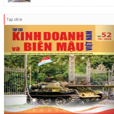
Tạp chí in
Previous
Ne