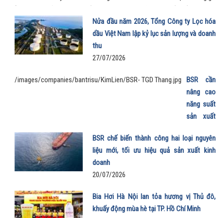
chỗ rộng rãi, khả năng tăng tốc mượt và chi phí sử dụng thấp đến khó tin g
mẫu MPV điện vừa trở thành “xe ruột” của anh trong công việc, vừa phục
Nửa đầu năm 2026, Tổng Công ty Lọc hóa
trọn vẹn nhu cầu gia đình.
dầu Việt Nam lập kỷ lục sản lượng và doanh
thu
27/07/2026
/images/companies/bantrisu/KimLien/BSR- TGD Thang.jpg
BSR cần
nâng cao
năng suất
sản xuất
E100 phục
BSR chế biến thành công hai loại nguyên
vụ lộ trình
liệu mới, tối ưu hiệu quả sản xuất kinh
phát triển
doanh
nhiên liệu
20/07/2026
sinh học
22/07/202
Bia Hơi Hà Nội lan tỏa hương vị Thủ đô,
khuấy động mùa hè tại TP. Hồ Chí Minh