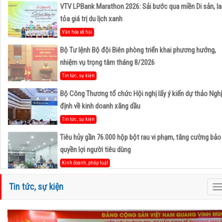
VTV LPBank Marathon 2026: Sải bước qua miền Di sản, la
tỏa giá trị du lịch xanh
Văn hóa xã hội
Bộ Tư lệnh Bộ đội Biên phòng triển khai phương hướng,
nhiệm vụ trọng tâm tháng 8/2026
Tin tức, sự kiện
Bộ Công Thương tổ chức Hội nghị lấy ý kiến dự thảo Nghị
định về kinh doanh xăng dầu
Tin tức, sự kiện
Tiêu hủy gần 76.000 hộp bột rau vi phạm, tăng cường bảo
quyền lợi người tiêu dùng
Kinh doanh, pháp luật
Hà Tĩnh và Petrovietnam thúc đẩy hợp tác phát triển trun
Tin tức, sự kiện
T
tâm công nghiệp - năng lượng sinh thái tại Vũng Áng
n
Hoạt động Hiệp Hội