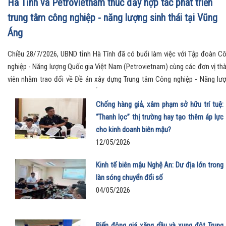
Hà Tĩnh và Petrovietnam thúc đẩy hợp tác phát triển
trung tâm công nghiệp - năng lượng sinh thái tại Vũng
Áng
Chiều 28/7/2026, UBND tỉnh Hà Tĩnh đã có buổi làm việc với Tập đoàn C
nghiệp - Năng lượng Quốc gia Việt Nam (Petrovietnam) cùng các đơn vị th
viên nhằm trao đổi về Đề án xây dựng Trung tâm Công nghiệp - Năng lư
sinh thái tại Khu kinh tế Vũng Áng, đồng thời ký kết các văn kiện hợp tác q
trọng, mở ra định hướng phát triển mới cho khu vực Bắc Trung Bộ.
Chống hàng giả, xâm phạm sở hữu trí tuệ:
“Thanh lọc” thị trường hay tạo thêm áp lực
cho kinh doanh biên mậu?
12/05/2026
Kinh tế biên mậu Nghệ An: Dư địa lớn trong
làn sóng chuyển đổi số
04/05/2026
Biến động giá xăng dầu và xung đột Trung