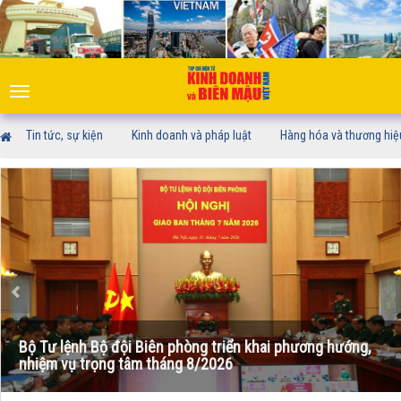
Toggle
navigation
Tin tức, sự kiện
Kinh doanh và pháp luật
Hàng hóa và thương hiệ
Bộ Tư lệnh Bộ đội Biên phòng triển khai phương hướng,
nhiệm vụ trọng tâm tháng 8/2026