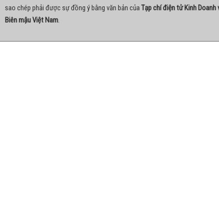
sao chép phải được sự đồng ý bằng văn bản của
Tạp chí điện tử Kinh Doanh 
Biên mậu Việt Nam
.