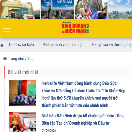
Toggle
navigation
Tin tức, sự kiện
Kinh doanh và pháp luật
Hàng hóa và thương hiệ
Trang chủ
/
Tag
Bài viết mới nhất
Herbalife Việt Nam đồng hành cùng Báo Sức
khỏe và Đời sống tổ chức Cuộc thi “Tôi Khỏe Đẹp
Hơn” lần thứ 5 để khuyến khích mọi người trở
thành phiên bản tốt hơn của chính mình
01/08/2026
Nhà báo Đào Bình được bổ nhiệm giữ chức Tổng
Biên tập Tạp chí Doanh nghiệp và Đầu tư
01/08/2026