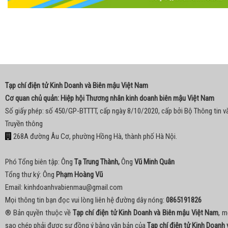
Tạp chí điện tử Kinh Doanh và Biên mậu Việt Nam
Cơ quan chủ quản: Hiệp hội Thương nhân kinh doanh biên mậu Việt Nam
Số giấy phép: số 450/GP-BTTTT, cấp ngày 8/10/2020, cấp bởi Bộ Thông tin v
Truyền thông
268A đường Âu Cơ, phường Hồng Hà, thành phố Hà Nội.
Phó Tổng biên tập: Ông
Tạ Trung Thành,
Ông
Vũ Minh Quân
Tổng thư ký: Ông
Phạm Hoàng Vũ
Email:
kinhdoanhvabienmau@gmail.com
Mọi thông tin bạn đọc vui lòng liên hệ đường dây nóng:
0865191826
® Bản quyền thuộc về
Tạp chí điện tử Kinh Doanh và Biên mậu Việt Nam
, m
sao chép phải được sự đồng ý bằng văn bản của
Tạp chí điện tử Kinh Doanh 